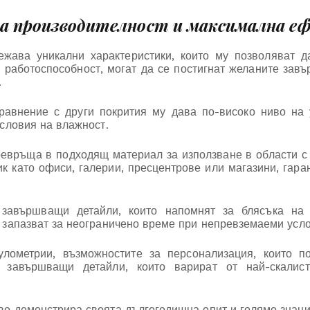
ка производителност и максимална 
ежава уникални характеристики, които му позволяват д
у работоспособност, могат да се постигнат желаните завъ
.
авнение с други покрития му дава по-високо ниво на 
условия на влажност.
превръща в подходящ материал за използване в области с 
к като офиси, галерии, пресцентрове или магазини, гара
 завършващи детайли, които напомнят за блясъка на 
е запазват за неограничено време при непревземаеми усло
лометрии, възможностите за персонализация, които по
 завършващи детайли, които варират от най-скалист
во демонстрира своята дългогодишна опит и голямо знани