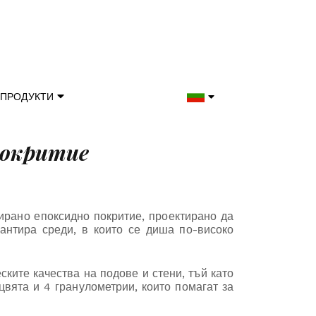
ПРОДУКТИ
покритие
ирано епоксидно покритие, проектирано да
рантира среди, в които се диша по-високо
ските качества на подове и стени, тъй като
вята и 4 гранулометрии, които помагат за