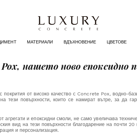
ЦИМЕНТ
МАТЕРИАЛИ
ВДЪХНОВЕНИЕ
ЦВЕТОВЕ
 Pox, нашето ново епоксидно 
с покрития от високо качество с Concrete Pox, водно-баз
на тези повърхности, които се намират вътре, за да га
т агрегати и епоксидни смоли, не само увеличава техниче
ския вид на тези повърхности благодарение на почти 20 ц
орация и персонализация.