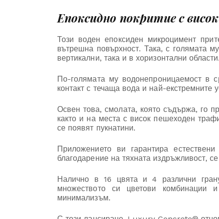
Епоксидно покритие с висо
Този воден епоксиден микроцимент прит
вътрешна повърхност. Така, с голямата м
вертикални, така и в хоризонтални области
По-голямата му водонепроницаемост в ср
контакт с течаща вода и най-екстремните 
Освен това, смолата, която съдържа, го 
както и на места с висок пешеходен трафи
се появят пукнатини.
Приложението ви гарантира естествени
благодарение на тяхната издръжливост, с
Налично в 16 цвята и 4 различни грану
множеството си цветови комбинации и
минимализъм.
С този лансиране, Luxury Concrete® отно