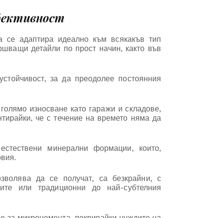
ефективност
а се адаптира идеално към всякакъв тип
ршващи детайли по прост начин, както във
устойчивост, за да преодолее постоянния
голямо износване като гаражи и складове,
нтирайки, че с течение на времето няма да
естествени минерални формации, които,
вия.
зволява да се получат, са безкрайни, с
ите или традиционни до най-субтелния
е за микроцемента, покривайки нуждите на