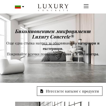
Бикомпонентен микроцимент
Luxury Concrete®
Още една стъпка напред за обновяване на
интериори и
екстериори
.
Покривайте всички повърхности
само с 3 милиметра
.
Изтеглете каталог с продукти