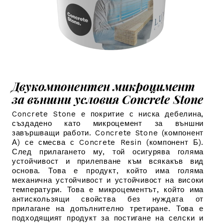
Двукомпонентен микроцимент
за външни условия Concrete Stone
Concrete Stone е покритие с ниска дебелина,
създадено като микроцемент за външни
завършващи работи. Concrete Stone (компонент
А) се смесва с Concrete Resin (компонент Б).
След прилагането му, той осигурява голяма
устойчивост и прилепване към всякакъв вид
основа.
Това е продукт, който има голяма
механична устойчивост и устойчивост на високи
температури. Това е микроцементът, който има
антискользящи свойства без нуждата от
прилагане на допълнително третиране.
Това е
подходящият продукт за постигане на селски и