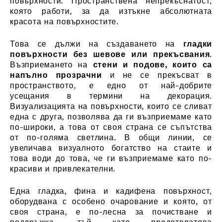
повърхности. Пространствена непрекъснатост,
която работи, за да изтъкне абсолютната
красота на повърхностите.
Това се дължи на създаването на
гладки
повърхности без шевове или прекъсвания
.
Възприемането на
стени и подове, които са
напълно прозрачни
и не се прекъсват в
пространството, е едно от най-добрите
усещания в термини на декорация.
Визуализацията на повърхности, които се сливат
една с друга, позволява да ги възприемаме като
по-широки, а това от своя страна се съпътства
от по-голяма светлина. В общи линии, се
увеличава визуалното богатство на стаите и
това води до това, че ги възприемаме като по-
красиви и привлекателни.
Една гладка, фина и кадифена повърхност,
оборудвана с особено очарование и която, от
своя страна, е по-лесна за почистване и