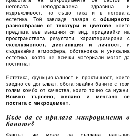
Красотата на микроцимента се състои в
неговата неподражаема здравина и
издръжливост, но също така и в неговата
естетика. Той завладя пазара с
обширното
разнообразие от текстури и цветове
, които
предлага във външния си вид, придавайки на
пространствата резултати, характеризирани с
ексклузивност, дистинкция и личност
, и
създавайки атмосфера, обстановка и уникална
естетика, която не всички материали могат да
постигнат.
Естетика, функционалност и практичност, които
заедно се допълват, обогатявайки баните с този
голям комбо от качества, които точно са нужни.
Всичко търсено, желано и мечтано се
постига с микроцемент
.
Къде да се прилага микроцимент в
баните?
Фактът, че може да създава напълно