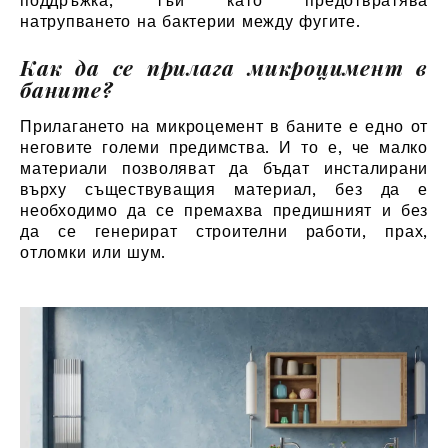
поддръжка, тъй като предотвратява
натрупването на бактерии между фугите.
Как да се прилага микроцимент в
баните?
Прилагането на микроцемент в баните е едно от
неговите големи предимства. И то е, че малко
материали позволяват да бъдат инсталирани
върху съществуващия материал, без да е
необходимо да се премахва предишният и без
да се генерират строителни работи, прах,
отломки или шум.