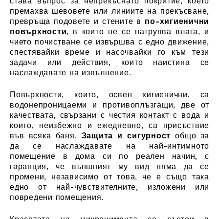
става въпрос за непрекъснато покритие, което
премахва шевовете или линиите на прекъсване,
превръща подовете и стените в
по-хигиенични
повърхности
, в които не се натрупва влага, и
чието почистване се извършва с едно движение,
спестявайки време и насочвайки го към тези
задачи или действия, които наистина се
наслаждавате на изпълнение.
Повърхности, които, освен хигиенични, са
водонепроницаеми и противоплъзгащи, две от
качествата, свързани с честия контакт с вода и
които, неизбежно и ежедневно, са присъствие
във всяка баня.
Защита и сигурност
общо за
да се наслаждавате на най-интимното
помещение в дома си по реален начин, с
гаранция, че външният му вид няма да се
промени, независимо от това, че е също така
едно от най-чувствителните, изложени или
повредени помещения.