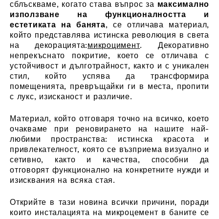
сблъскваме, когато става въпрос за
максимално
използване на функционалността и
естетиката на банята
, се отличава материал,
който представлява истинска революция в света
на декорацията:
микроцимент
.
Декоративно
непрекъснато покритие, което се отличава с
устойчивост и дълготрайност, както и с уникален
стил, който успява да трансформира
помещенията, превръщайки ги в места, пропити
с лукс, изисканост и различие.
Материал, който отговаря точно на всичко, което
очакваме при реновирането на нашите най-
любими пространства: истинска красота и
привлекателност, която се възприема визуално и
сетивно, както и качества, способни да
отговорят функционално на конкретните нужди и
изисквания на всяка стая.
Открийте в тази новина всички причини, поради
които инсталацията на микроцемент в баните се