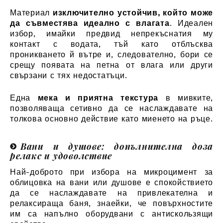
Материал
изключително устойчив, който може
да съвместява идеално с влагата
. Идеален
избор, имайки предвид непрекъснатия му
контакт с водата, тъй като отблъсква
проникването й вътре и, следователно, бори се
срещу появата на петна от влага или други
свързани с тях недостатъци.
Една
мека и приятна текстура
в мивките,
позволяваща сетивно да се наслаждавате на
толкова основно действие като миенето на ръце.
Вани и душове: допълнителна доза
релакс и удоволствие
Най-доброто при избора на микроцимент за
облицовка на вани или душове е спокойствието
да се наслаждавате на привлекателна и
релаксираща баня, знаейки, че повърхностите
им са напълно оборудвани с антискользящи