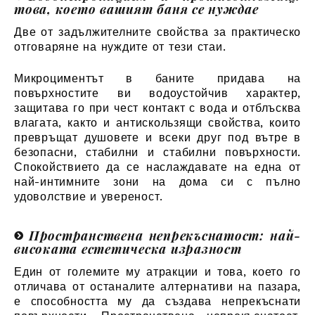
това, което вашият баня се нуждае
Две от задължителните свойства за практическо
отговаряне на нуждите от тези стаи.
Микроциментът в баните придава на
повърхностите ви водоустойчив характер,
защитава го при чест контакт с вода и отблъсква
влагата, както и антискользящи свойства, които
превръщат душовете и всеки друг под вътре в
безопасни, стабилни и стабилни повърхности.
Спокойствието да се наслаждавате на една от
най-интимните зони на дома си с пълно
удоволствие и увереност.
Пространствена непрекъснатост: най-
високата естетическа изразност
Един от големите му атракции и това, което го
отличава от останалите алтернативи на пазара,
е способността му да създава непрекъснати