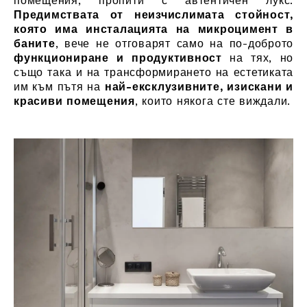
помещения, пропити с автентичен лукс.
Предимствата от неизчислимата стойност,
която има инсталацията на микроцимент в
баните
, вече не отговарят само на по-доброто
функциониране и продуктивност
на тях, но
също така и на трансформирането на естетиката
им към пътя на
най-ексклузивните, изискани и
красиви помещения
, които някога сте виждали.