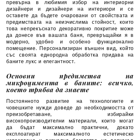
превърна в любимия избор на интериорни
дизайнери и дизайнери на интериори и се
оставете да бъдете очаровани от свойствата и
предимствата на неизчислима стойност, които
това непрекъснато декоративно покритие може
да донесе във вашата баня, превръщайки я в
модерно, удобно и особено функционално
помещение. Персонализиран външен вид, който
със своята еднородна обработка придава на
баните лукс и елегантност.
Основни предимства на
микроцимента в баните: всичко,
което трябва да знаете
Постоянното развитие на технологиите и
човешките нужди доведе до необходимостта от
преизобретаване, избирайки
високопроизводителни материали, които могат
да бъдат максимално практични, докато
експлоатират максималното естетическо