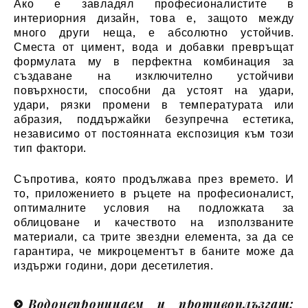
Ако е завладял професионалистите в
интериорния дизайн, това е, защото между
много други неща, е абсолютно устойчив.
Сместа от цимент, вода и добавки превръщат
формулата му в перфектна комбинация за
създаване на изключително устойчиви
повърхности, способни да устоят на удари,
удари, рязки промени в температурата или
абразия, поддържайки безупречна естетика,
независимо от постоянната експозиция към този
тип фактори.
Съпротива, която продължава през времето. И
то, приложението в ръцете на професионалист,
оптималните условия на подложката за
облицоване и качеството на използваните
материали, са трите звездни елемента, за да се
гарантира, че микроцементът в баните може да
издържи години, дори десетилетия.
Водонепроницаем и противоплъзгащ: