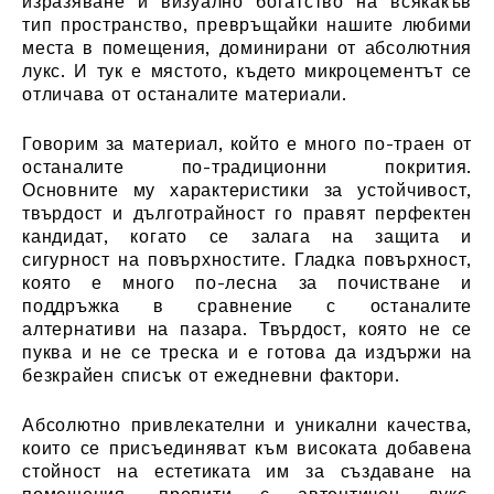
изразяване и визуално богатство на всякакъв
тип пространство, превръщайки нашите любими
места в помещения, доминирани от абсолютния
лукс. И тук е мястото, където микроцементът се
отличава от останалите материали.
Говорим за материал, който е много по-траен от
останалите по-традиционни покрития.
Основните му характеристики за устойчивост,
твърдост и дълготрайност го правят перфектен
кандидат, когато се залага на защита и
сигурност на повърхностите. Гладка повърхност,
която е много по-лесна за почистване и
поддръжка в сравнение с останалите
алтернативи на пазара. Твърдост, която не се
пуква и не се треска и е готова да издържи на
безкрайен списък от ежедневни фактори.
Абсолютно привлекателни и уникални качества,
които се присъединяват към високата добавена
стойност на естетиката им за създаване на