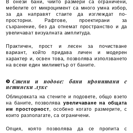
В онези бани, чиито размери са ограничени,
мебелите от микроцимент са много умна избор,
за да направят стаите да изглеждат по-
просторни. Рафтове, проектирани за
съхранение, без да отнемат пространство и да
увеличават визуалната амплитуда.
Практичен, прост и лесен за почистване
вариант, който придава личен и модерен
характер и, освен това, позволява използването
на всеки един милиметър от баните.
Стени и подове: бани пропитани с
истински лукс
Облицовката на стените и подовете, общо взето
на баните, позволява
увеличаване на общата
им просторност
, особено когато размерите, с
които разполагате, са ограничени.
Опция, която позволява да се пропита с