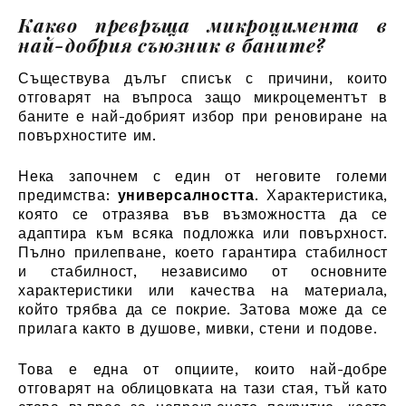
Какво превръща микроцимента в
най-добрия съюзник в баните?
Съществува дълъг списък с причини, които
отговарят на въпроса защо микроцементът в
баните е най-добрият избор при реновиране на
повърхностите им.
Нека започнем с един от неговите големи
предимства:
универсалността
. Характеристика,
която се отразява във възможността да се
адаптира към всяка подложка или повърхност.
Пълно прилепване, което гарантира стабилност
и стабилност, независимо от основните
характеристики или качества на материала,
който трябва да се покрие. Затова може да се
прилага както в душове, мивки, стени и подове.
Това е една от опциите, които най-добре
отговарят на облицовката на тази стая, тъй като