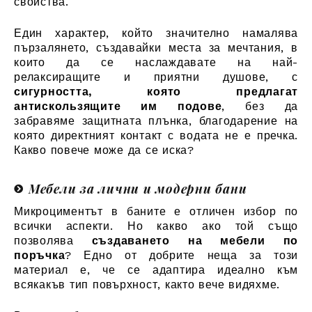
свойства.
Един характер, който значително намалява
пързалянето, създавайки места за мечтания, в
които да се наслаждавате на най-
релаксиращите и приятни душове, с
сигурността, която предлагат
антискользящите им подове
, без да
забравяме защитната плънка, благодарение на
която директният контакт с водата не е пречка.
Какво повече може да се иска?
Мебели за лични и модерни бани
Микроциментът в баните е отличен избор по
всички аспекти. Но какво ако той също
позволява
създаването на мебели по
поръчка
? Едно от добрите неща за този
материал е, че се адаптира идеално към
всякакъв тип повърхност, както вече видяхме.