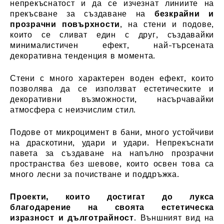
непрекъснатост и да се изчезнат линиите на
прекъсване за създаване на
безкрайни и
прозрачни повърхности
, на стени и подове,
които се сливат един с друг, създавайки
минималистичен ефект, най-търсената
декоративна тенденция в момента.
Стени с много характерен воден ефект, които
позволява да се използват естетическите и
декоративни възможности, насърчавайки
атмосфера с неизчислим стил.
Подове от микроцимент в бани, много устойчиви
на драскотини, удари и удари. Непрекъснати
павета за създаване на напълно прозрачни
пространства без шевове, които освен това са
много лесни за почистване и поддръжка.
Проекти, които достигат до лукса
благодарение на своята естетическа
изразност и дълготрайност
. Външният вид на