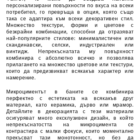
персонализирани повърхности по вкуса на всеки
потребител, го превръща в опция, която също
така се адаптира към всеки декоративен стил.
Множество текстури, форми и цветове с
безкрайни комбинации, способни да отразяват
най-популярните стилове: минималистичен или
скандинавски, селски, индустриален или
винтидж. Непрекъснатата му повърхност
комбинира с абсолютно всичко и позволява
прилагането на множество цветове или текстури,
които да предизвикват всякакъв характер или
намерение.
Микроциментът в баните се комбинира
перфектно с естетиката на всякакъв друг
материал, като керамика, дърво или мрамор.
Детайлите в декорацията с тези материали
осигуряват много ексклузивен дизайн, в който
непрекъснатостта на микроцимента се
контрастира с малки фокуси, които моментално
прекъсват тази монотонност, но без да