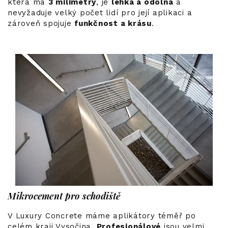
která má
3 milimetry
, je
lehká a odolná
a
nevyžaduje velký počet lidí pro její aplikaci a
zároveň spojuje
funkčnost a krásu
.
Mikrocement pro schodiště
V Luxury Concrete máme aplikátory téměř po
celém kraji Vysočina.
Profesionálové
jsou velmi