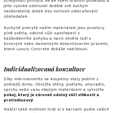
schopnosti přichytit se ke všem druhům podkladů a
jeho vysoké odolnosti dodáte své kuchyni
neodolatelný dotek bez nutnosti odstraňování
obkladaček.
Kuchyně pokryté naším materiálem jsou prostory
plné světla, odolné vůči opotřebení z
každodenního pohybu a navíc skvěle ladí s
kovovými nebo kamennými dokončovacími pracemi,
které Luxury Concrete dokáže nabídnout.
Individualizovaná konzultace
Díky mikrocementu se koupelny staly jedním z
pokladů domu. Obložte stěny, podlahu, umyvadlo,
sprchu nebo vanu stejným materiálem a vytvořte
pokoj, který je zároveň odolný vůči vlhkosti a
protiskluzový
.
Nabízí také možnost hrát si s barvami podle vašich