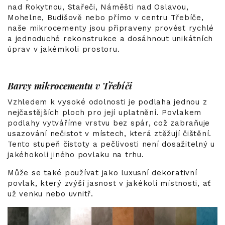
nad Rokytnou, Stařeči, Náměšti nad Oslavou,
Mohelne, Budišově nebo přímo v centru Třebíče,
naše mikrocementy jsou připraveny provést rychlé
a jednoduché rekonstrukce a dosáhnout unikátních
úprav v jakémkoli prostoru.
Barvy mikrocementu v Třebíči
Vzhledem k vysoké odolnosti je podlaha jednou z
nejčastějších ploch pro její uplatnění. Povlakem
podlahy vytváříme vrstvu bez spár, což zabraňuje
usazování nečistot v místech, která ztěžují čištění.
Tento stupeň čistoty a pečlivosti není dosažitelný u
jakéhokoli jiného povlaku na trhu.
Může se také používat jako luxusní dekorativní
povlak, který zvýší jasnost v jakékoli místnosti, ať
už venku nebo uvnitř.