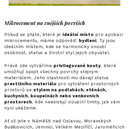
Mikrocement na vnějších površích
Pokud se ptáte, které je
ideální místo
pro aplikaci
mikrocementu, máme odpověď:
bydlení
. Ty jsou
ideálním místem, kde se harmonicky snoubí
osobnost, status a životní styl jejich obyvatel.
Právě zde vytváříme
privilegované kouty
, které
umožňují spojit všechny povrchy stejným
materiálem. Jeho vlastnosti mu dávají status
prestižního materiálu
pro vytváření prostorných
prostorů se
stylem na podlahách, stěnách,
kuchyních, koupelnách nebo venkovních
prostorech
, kde neexistují vizuální limity, jak vám
nyní ukážeme.
Ať už jste v Náměšti nad Oslavou, Moravských
Budějovicích, Jemnici, Velkém Meziříčí, Jaroměřicích