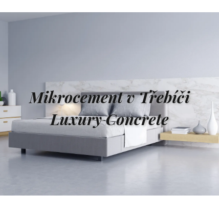
Mikrocement v Třebíči
Luxury Concrete