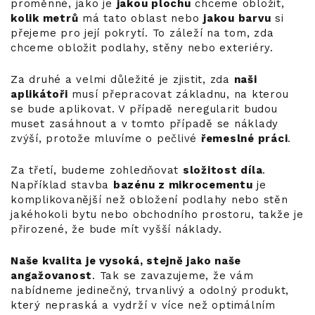
proměnné, jako je
jakou plochu
chceme obložit,
kolik metrů
má tato oblast nebo
jakou barvu
si
přejeme pro její pokrytí. To záleží na tom, zda
chceme obložit podlahy, stěny nebo exteriéry.
Za druhé a velmi důležité je zjistit, zda
naši
aplikátoři
musí přepracovat základnu, na kterou
se bude aplikovat. V případě neregularit budou
muset zasáhnout a v tomto případě se náklady
zvýší, protože mluvíme o pečlivé
řemeslné práci
.
Za třetí, budeme zohledňovat
složitost díla
.
Například stavba
bazénu z mikrocementu
je
komplikovanější než obložení podlahy nebo stěn
jakéhokoli bytu nebo obchodního prostoru, takže je
přirozené, že bude mít vyšší náklady.
Naše kvalita je vysoká, stejně jako naše
angažovanost
. Tak se zavazujeme, že vám
nabídneme jedinečný, trvanlivý a odolný produkt,
který nepraská a vydrží v více než optimálním