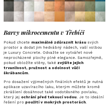
Barvy mikrocementu v Třebíči
Pokud chcete
maximálně zdůraznit krásu
svých
prostor a dodat jim hedvábný nádech, vaší volbou
je Luxury Concrete. Odvažte se vytvářet nové
neprocházené plochy plné elegance. Samozřejmě,
pokud obložíte stěny, také
zvýšíte jejich
trvanlivost, pružnost a odolnost vůči
škrábancům
.
Pro dosažení výjimečných finálních efektů je nutná
aplikace uzavíracího laku, kterým můžete kromě
zkrášlení dosáhnout také vodotěsného povlaku,
který jej
ochrání před tekoucí vodou
. Je to ideální
řešení pro
použití v mokrých prostorách
.