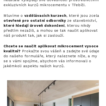
neustále vylepšují své dovednosti prostřednictvím
exkluzivních kurzů mikrocementu v Třebíči.
Mluvíme o
vzdělávacích kurzech
, které jsou zcela
otevřené pro ostatní odborníky
ze stavebnictví,
které hledají úroveň dokončení
, kterou nikdy
předtím nezažili, a mohou se tak naučit aplikovat
náš produkt tak, jak si zaslouží.
Chcete se naučit aplikovat mikrocement vysoce
kvalitní?
Prokažte svou vášeň a zadejte své údaje
do našeho formuláře, který naleznete níže, a my
se s vámi spojíme, abychom vás informovali o
jakémkoli aspektu našich kurzů.