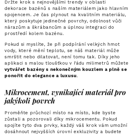
Držte krok s nejnovějšími trendy v oblasti
dekorace bazénů s naším materiálem jako hlavním
spojencem. Je čas plynout na kvalitním materiálu,
který poskytuje jedinečné povrchy, odolnost vůči
nárazům a škrábancům a úplnou integraci do
prostředí kolem bazénu.
Pokud si myslíte, že při podpírání velkých hmot
vody, které mění teplotu, se náš materiál může
smrštit nebo dilatovat, není tomu tak. Díky jeho
aplikaci s malou tloušťkou v řádu milimetrů můžete
vytvářet bazény s nekonečným kouzlem a plně se
ponořit do elegance a luxusu
.
Mikrocement, vynikající materiál pro
jakýkoli povrch
Proměňte průchozí místo na místo, kde byste
zůstali a pozorovali díky mikrocementu. Pokud
spojíte tyto dva prvky, každý váš krok vám umožní
dosáhnout
nejvyšších úrovní exkluzivity
a budete