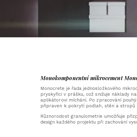
Monokomponentní mikrocement Mono
Monocrete je řada jednosložkového mikro
pryskyřici v prášku, což snižuje náklady na
aplikátorovi míchání. Po zpracování pouh
připraven k pokrytí podlah, stěn a stropů
Různorodost granulometrie umožňuje při
design každého projektu při zachování vy