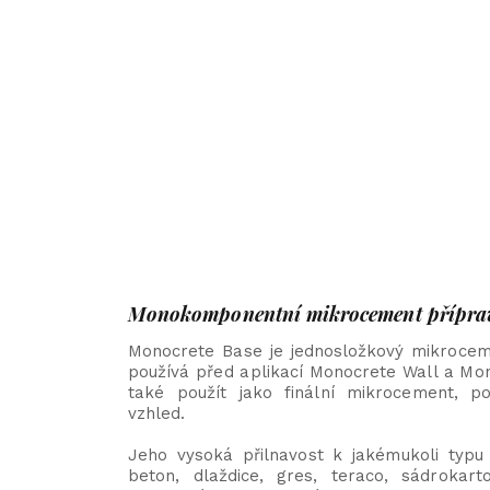
Monokomponentní mikrocement příprav
Monocrete Base je jednosložkový mikroceme
používá před aplikací Monocrete Wall a Mo
také použít jako finální mikrocement, po
vzhled.
Jeho vysoká přilnavost k jakémukoli typu 
beton, dlaždice, gres, teraco, sádrokar