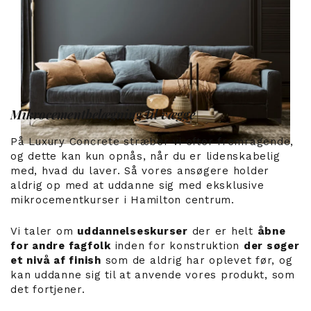
Mikrocementbelægning til vægge
På Luxury Concrete stræber vi efter fremragende,
og dette kan kun opnås, når du er lidenskabelig
med, hvad du laver. Så vores ansøgere holder
aldrig op med at uddanne sig med eksklusive
mikrocementkurser i Hamilton centrum.
Vi taler om
uddannelseskurser
der er helt
åbne
for andre fagfolk
inden for konstruktion
der søger
et nivå af finish
som de aldrig har oplevet før, og
kan uddanne sig til at anvende vores produkt, som
det fortjener.