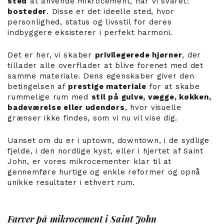
sted
at anvende mikrocement, har vi svaret:
bosteder
. Disse er det ideelle sted, hvor
personlighed, status og livsstil for deres
indbyggere eksisterer i perfekt harmoni.
Det er her, vi skaber
privilegerede hjørner
, der
tillader alle overflader at blive forenet med det
samme materiale. Dens egenskaber giver den
betingelsen af
prestige materiale
for at skabe
rummelige rum med
stil på gulve, vægge, køkken,
badeværelse eller udendørs
, hvor visuelle
grænser ikke findes, som vi nu vil vise dig.
Uanset om du er i uptown, downtown, i de sydlige
fjelde, i den nordlige kyst, eller i hjertet af Saint
John, er vores mikrocementer klar til at
gennemføre hurtige og enkle reformer og opnå
unikke resultater i ethvert rum.
Farver på mikrocement i Saint John