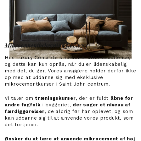
Mikrocementbelægning til vægge
Hos Luxury Concrete stræber vi efter excellence,
og dette kan kun opnås, når du er lidenskabelig
med det, du gør. Vores ansøgere holder derfor ikke
op med at uddanne sig med eksklusive
mikrocementkurser i Saint John centrum.
Vi taler om
træningskurser
, der er fuldt
åbne for
andre fagfolk
i byggeriet,
der søger et niveau af
færdiggørelser
, de aldrig før har oplevet, og som
kan uddanne sig til at anvende vores produkt, som
det fortjener.
Ønsker du at lære at anvende mikrocement af høj