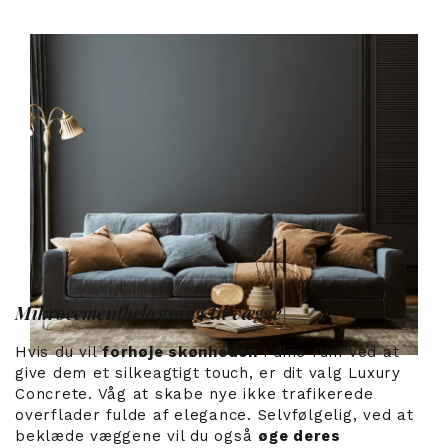
Mikrocementbelægning til vægge
Hvis du vil
forhøje skønheden
i dine rum ved at
give dem et silkeagtigt touch, er dit valg Luxury
Concrete. Våg at skabe nye ikke trafikerede
overflader fulde af elegance. Selvfølgelig, ved at
beklæde væggene vil du også
øge deres