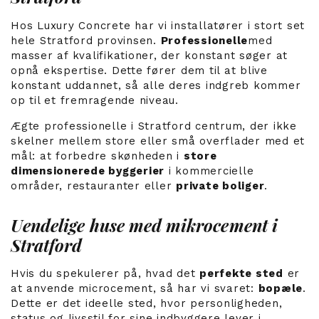
Hos Luxury Concrete har vi installatører i stort set
hele Stratford provinsen.
Professionelle
med
masser af kvalifikationer, der konstant søger at
opnå ekspertise. Dette fører dem til at blive
konstant uddannet, så alle deres indgreb kommer
op til et fremragende niveau.
Ægte professionelle i Stratford centrum, der ikke
skelner mellem store eller små overflader med et
mål: at forbedre skønheden i
store
dimensionerede byggerier
i kommercielle
områder, restauranter eller
private boliger
.
Uendelige huse med mikrocement i
Stratford
Hvis du spekulerer på, hvad det
perfekte sted
er
at anvende microcement, så har vi svaret:
bopæle
.
Dette er det ideelle sted, hvor personligheden,
status og livsstil for sine indbyggere lever i