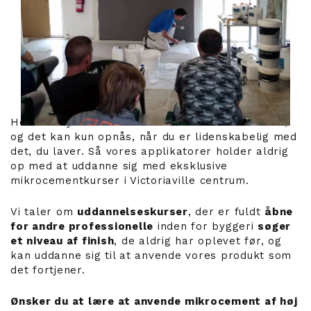
Hos Luxury Concrete stræber vi efter excellence,
og det kan kun opnås, når du er lidenskabelig med
det, du laver. Så vores applikatorer holder aldrig
op med at uddanne sig med eksklusive
mikrocementkurser i Victoriaville centrum.
Vi taler om
uddannelseskurser
, der er fuldt
åbne
for andre professionelle
inden for byggeri
søger
et niveau af finish
, de aldrig har oplevet før, og
kan uddanne sig til at anvende vores produkt som
det fortjener.
Ønsker du at lære at anvende mikrocement af høj