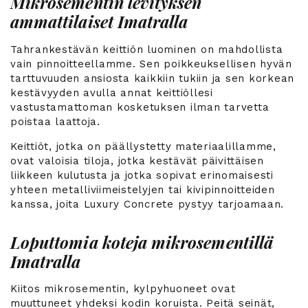
Mikrosementin levityksen
ammattilaiset Imatralla
Tahrankestävän keittiön luominen on mahdollista
vain pinnoitteellamme. Sen poikkeuksellisen hyvän
tarttuvuuden ansiosta kaikkiin tukiin ja sen korkean
kestävyyden avulla annat keittiöllesi
vastustamattoman kosketuksen ilman tarvetta
poistaa laattoja.
Keittiöt, jotka on päällystetty materiaalillamme,
ovat valoisia tiloja, jotka kestävät päivittäisen
liikkeen kulutusta ja jotka sopivat erinomaisesti
yhteen metalliviimeistelyjen tai kivipinnoitteiden
kanssa, joita Luxury Concrete pystyy tarjoamaan.
Loputtomia koteja mikrosementillä
Imatralla
Kiitos mikrosementin, kylpyhuoneet ovat
muuttuneet yhdeksi kodin koruista. Peitä seinät,