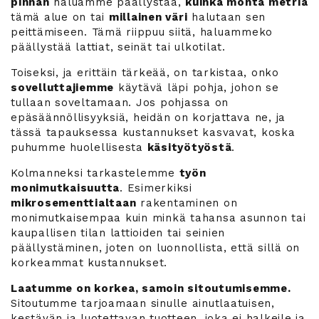
pinnan
haluamme päällystää,
kuinka monta metriä
tämä alue on tai
millainen väri
halutaan sen
peittämiseen. Tämä riippuu siitä, haluammeko
päällystää lattiat, seinät tai ulkotilat.
Toiseksi, ja erittäin tärkeää, on tarkistaa, onko
sovelluttajiemme
käytävä läpi pohja, johon se
tullaan soveltamaan. Jos pohjassa on
epäsäännöllisyyksiä, heidän on korjattava ne, ja
tässä tapauksessa kustannukset kasvavat, koska
puhumme huolellisesta
käsityötyöstä
.
Kolmanneksi tarkastelemme
työn
monimutkaisuutta
. Esimerkiksi
mikrosementtialtaan
rakentaminen on
monimutkaisempaa kuin minkä tahansa asunnon tai
kaupallisen tilan lattioiden tai seinien
päällystäminen, joten on luonnollista, että sillä on
korkeammat kustannukset.
Laatumme on korkea, samoin sitoutumisemme.
Sitoutumme tarjoamaan sinulle ainutlaatuisen,
kestävän ja luotettavan tuotteen, joka ei halkeile ja