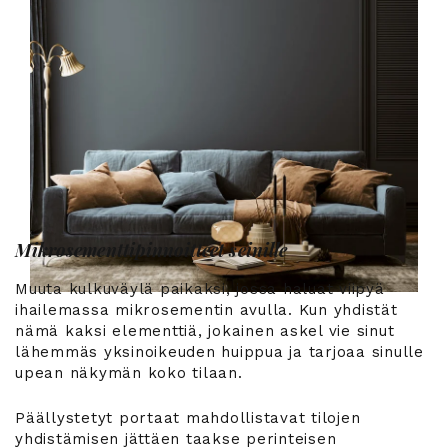
Mikrosementtipinnoitteet seinille
Muuta kulkuväylä paikaksi, jossa haluat viipyä
ihailemassa mikrosementin avulla. Kun yhdistät
nämä kaksi elementtiä, jokainen askel vie sinut
lähemmäs yksinoikeuden huippua ja tarjoaa sinulle
upean näkymän koko tilaan.
Päällystetyt portaat mahdollistavat tilojen
yhdistämisen jättäen taakse perinteisen