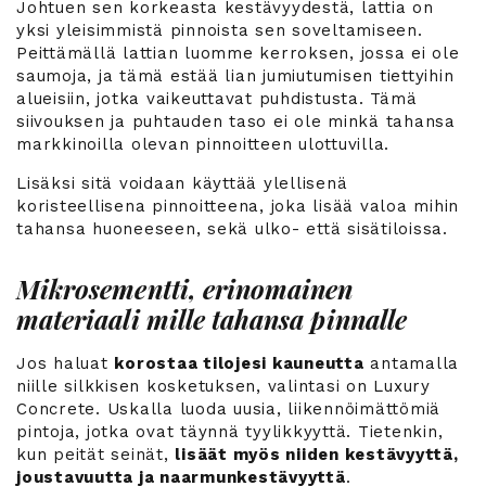
Johtuen sen korkeasta kestävyydestä, lattia on
yksi yleisimmistä pinnoista sen soveltamiseen.
Peittämällä lattian luomme kerroksen, jossa ei ole
saumoja, ja tämä estää lian jumiutumisen tiettyihin
alueisiin, jotka vaikeuttavat puhdistusta. Tämä
siivouksen ja puhtauden taso ei ole minkä tahansa
markkinoilla olevan pinnoitteen ulottuvilla.
Lisäksi sitä voidaan käyttää ylellisenä
koristeellisena pinnoitteena, joka lisää valoa mihin
tahansa huoneeseen, sekä ulko- että sisätiloissa.
Mikrosementti, erinomainen
materiaali mille tahansa pinnalle
Jos haluat
korostaa tilojesi kauneutta
antamalla
niille silkkisen kosketuksen, valintasi on Luxury
Concrete. Uskalla luoda uusia, liikennöimättömiä
pintoja, jotka ovat täynnä tyylikkyyttä. Tietenkin,
kun peität seinät,
lisäät myös niiden kestävyyttä,
joustavuutta ja naarmunkestävyyttä
.