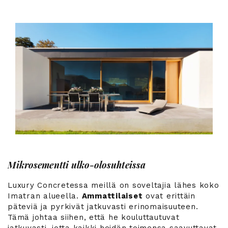
Mikrosementti ulko-olosuhteissa
Luxury Concretessa meillä on soveltajia lähes koko
Imatran alueella.
Ammattilaiset
ovat erittäin
päteviä ja pyrkivät jatkuvasti erinomaisuuteen.
Tämä johtaa siihen, että he kouluttautuvat
jatkuvasti, jotta kaikki heidän toimensa saavuttavat