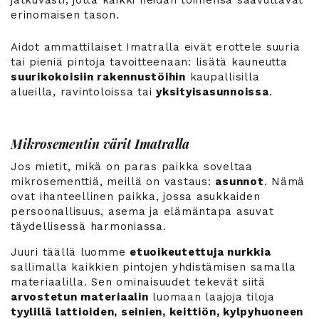
erinomaisen tason.
Aidot ammattilaiset Imatralla eivät erottele suuria
tai pieniä pintoja tavoitteenaan: lisätä kauneutta
suurikokoisiin rakennustöihin
kaupallisilla
alueilla, ravintoloissa tai
yksityisasunnoissa
.
Mikrosementin värit Imatralla
Jos mietit, mikä on paras paikka soveltaa
mikrosementtiä, meillä on vastaus:
asunnot
. Nämä
ovat ihanteellinen paikka, jossa asukkaiden
persoonallisuus, asema ja elämäntapa asuvat
täydellisessä harmoniassa.
Juuri täällä luomme
etuoikeutettuja nurkkia
sallimalla kaikkien pintojen yhdistämisen samalla
materiaalilla. Sen ominaisuudet tekevät siitä
arvostetun materiaalin
luomaan laajoja tiloja
tyylillä lattioiden, seinien, keittiön, kylpyhuoneen