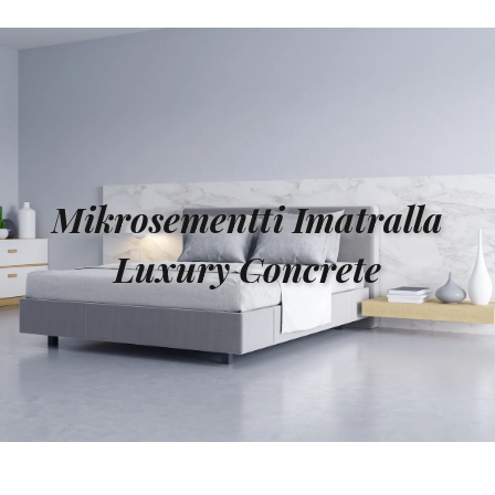
Mikrosementti Imatralla
Luxury Concrete