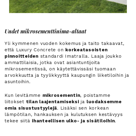
Uudet mikrosementtiuima-altaat
Yli kymmenen vuoden kokemus ja taito takaavat,
että Luxury Concrete on
korkeatasoisten
pinnoitteiden
standardi Imatralla. Laaja joukko
ammattilaisia, jotka ovat asiantuntijoita
mikrosementissä, on käytettävissäsi tuomaan
arvokkuutta ja tyylikkyyttä kaupungin liiketiloihin ja
asuntoihin.
Kun levitämme
mikrosementin
, poistamme
liitokset
tilan laajentamiseksi
ja
luodaksemme
omia sisustustyylejä
. Lisäksi sen korkean
lämpötilan, hankauksen ja kulutuksen kestävyys
tekee siitä
ihanteellisen ulko- ja sisätiloihin
.