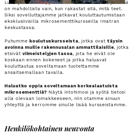
Luxury Concrete pyrimme erinomaisuuteen, ja tämä
on mahdollista vain, kun rakastat sitä, mitä teet.
Siksi sovelluttajamme jatkavat kouluttautumistaan ​​
eksklusiivisilla mikrosementtikursseilla Imatran
keskustassa.
Puhumme
koulutuskursseista
, jotka ovat
täysin
avoinna muille rakennusalan ammattilaisille
, jotka
etsivät
viimeistelyjen tasoa
, jota he eivät ole
koskaan ennen kokeneet ja jotka haluavat
kouluttautua soveltamaan tuotettamme
ansaitsemallaan tavalla.
Haluatko oppia soveltamaan korkealaatuista
mikrosementtiä?
Näytä intohimosi ja syötä tietosi
alla olevaan lomakkeeseen, niin otamme sinuun
yhteyttä ja kerromme sinulle lisää kursseistamme.
Henkilökohtainen neuvonta