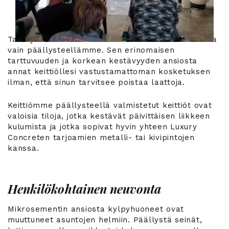
Tahrojenkestävän keittiön luominen on mahdollista
vain päällysteellämme. Sen erinomaisen
tarttuvuuden ja korkean kestävyyden ansiosta
annat keittiöllesi vastustamattoman kosketuksen
ilman, että sinun tarvitsee poistaa laattoja.
Keittiömme päällysteellä valmistetut keittiöt ovat
valoisia tiloja, jotka kestävät päivittäisen liikkeen
kulumista ja jotka sopivat hyvin yhteen Luxury
Concreten tarjoamien metalli- tai kivipintojen
kanssa.
Henkilökohtainen neuvonta
Mikrosementin ansiosta kylpyhuoneet ovat
muuttuneet asuntojen helmiin. Päällystä seinät,