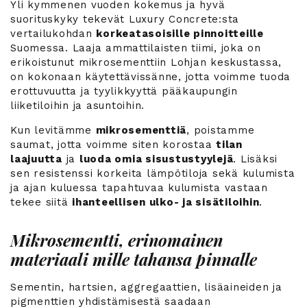
Yli kymmenen vuoden kokemus ja hyvä
suorituskyky tekevät Luxury Concrete:sta
vertailukohdan
korkeatasoisille pinnoitteille
Suomessa. Laaja ammattilaisten tiimi, joka on
erikoistunut mikrosementtiin Lohjan keskustassa,
on kokonaan käytettävissänne, jotta voimme tuoda
erottuvuutta ja tyylikkyyttä pääkaupungin
liiketiloihin ja asuntoihin.
Kun levitämme
mikrosementtiä
, poistamme
saumat, jotta voimme siten korostaa
tilan
laajuutta
ja
luoda omia sisustustyylejä
. Lisäksi
sen resistenssi korkeita lämpötiloja sekä kulumista
ja ajan kuluessa tapahtuvaa kulumista vastaan
tekee siitä
ihanteellisen ulko- ja sisätiloihin
.
Mikrosementti, erinomainen
materiaali mille tahansa pinnalle
Sementin, hartsien, aggregaattien, lisäaineiden ja
pigmenttien yhdistämisestä saadaan