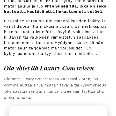
lattia, pesuallas, suihku tai kylpyamme samalla
materiaalilla ja luo
yhtenäinen tila, joka on sekä
kosteutta kestävä että liukastumista estävä
.
Lisäksi se antaa sinulle mahdollisuuden leikitellä
väriyhdistelmillä makusi mukaan. Esimerkiksi, jos
harmaa tuntuu kylmältä sävyltä, voit aina valita
kiiltävän tai valkoisen viimeistelyn saadaksesi
lämpimämmän tunteen. Hyödynnä kaikki tämän
materiaalin tarjoamat mahdollisuudet, luo
kylpyhuone omalla tyylilläsi, omiin mittoihisi.
Ota yhteyttä Luxury Concreteen
Olemme Luxury Concretessa kanssasi. Joten, jos
voimme auttaa sinua millään tavalla tai kysymyksellä,
joka saattaa syntyä, sinun tarvitsee vain täyttää alla
oleva lomake.