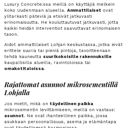
Luxury Concrete:ssa meillä on käyttäjiä melkein
koko Uudenmaan alueella.
Ammattilaiset
ovat
ylitarkasti päteviä ja etsivät jatkuvasti
erinomaisuutta. He kouluttautuvat jatkuvasti, jotta
kaikki heidän interventiot saavuttavat erinomaisen
tason.
Aidot ammattilaiset Lohjan keskustassa, jotka eivät
erittele suuria tai pieniä pintoja, tavoitteenaan
tehdä kauneutta
suurikokoisille rakennuksille
kaupallisilla alueilla, ravintoloissa tai
omakotitaloissa
.
Rajattomat asunnot mikrosementillä
Lohjalla
Jos mietit, mikä on
täydellinen paikka
mikrosementin levittämiseen, meillä on vastaus:
asunnot
. Ne ovat ihanteellinen paikka, jossa
asukkaan persoonallisuus, asema ja elämäntapa
ovat täydellisessä harmoniassa.