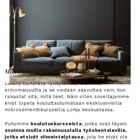
Mikrosementtipinnoitteet seinille
Luxury Concrete -yrityksessä etsimme
erinomaisuutta ja se voidaan saavuttaa vain, kun
rakastat sitä, mitä teet. Näin ollen soveltajamme
eivät lopeta kouluttautumistaan eksklusiivisilla
mikrosementtikursseilla Lohja keskustassa.
Puhumme
koulutuskursseista
, jotka ovat täysin
avoinna muille rakennusalalla työskenteleville,
jotka etsivät viimeistelytasoa
, jota he eivät ole