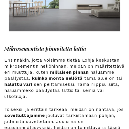
Mikrosementista pinnoitettu lattia
Ensinnäkin, jotta voisimme tietää Lohja keskustan
mikrosementin neliöhinnan, meidän on määritettävä
eri muuttujia, kuten
millaisen pinnan
haluamme
päällystää,
kuinka monta neliötä
tämä alue on tai
haluttu väri
sen peittämiseksi. Tämä riippuu siitä,
haluammeko päällystää lattioita, seiniä vai
ulkotiloja.
Toiseksi, ja erittäin tärkeää, meidän on nähtävä, jos
sovelluttajamme
joutuvat tarkistamaan pohjan,
jolle sitä sovelletaan. Jos siinä on
epäsäännöllisyyksiä, heidän on toimittava ja tässä