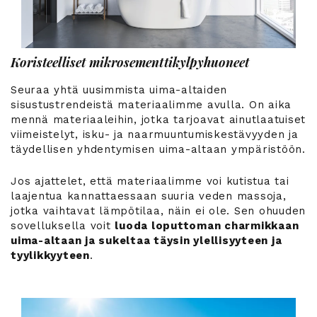
Koristeelliset mikrosementtikylpyhuoneet
Seuraa yhtä uusimmista uima-altaiden
sisustustrendeistä materiaalimme avulla. On aika
mennä materiaaleihin, jotka tarjoavat ainutlaatuiset
viimeistelyt, isku- ja naarmuuntumiskestävyyden ja
täydellisen yhdentymisen uima-altaan ympäristöön.
Jos ajattelet, että materiaalimme voi kutistua tai
laajentua kannattaessaan suuria veden massoja,
jotka vaihtavat lämpötilaa, näin ei ole. Sen ohuuden
sovelluksella voit
luoda loputtoman charmikkaan
uima-altaan ja sukeltaa täysin ylellisyyteen ja
tyylikkyyteen
.