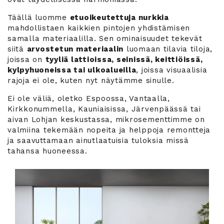
Täällä luomme
etuoikeutettuja nurkkia
mahdollistaen kaikkien pintojen yhdistämisen
samalla materiaalilla. Sen ominaisuudet tekevät
siitä
arvostetun materiaalin
luomaan tilavia tiloja,
joissa on
tyyliä lattioissa, seinissä, keittiöissä,
kylpyhuoneissa tai ulkoalueilla
, joissa visuaalisia
rajoja ei ole, kuten nyt näytämme sinulle.
Ei ole väliä, oletko Espoossa, Vantaalla,
Kirkkonummella, Kauniaisissa, Järvenpäässä tai
aivan Lohjan keskustassa, mikrosementtimme on
valmiina tekemään nopeita ja helppoja remontteja
ja saavuttamaan ainutlaatuisia tuloksia missä
tahansa huoneessa.