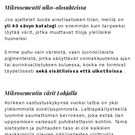
Mikrosementti ulko-olosuhteissa
Jos ajattelet luoda ainutlaatuisen tilan, meillä on
yli 40 sävyn katalogi
on enemmän kuin tarpeeksi
löytää värit, jotka muuttavat tiloja ylellisiksi
huoneiksi
Emme puhu vain väreistä, vaan luonnollisista
pigmenteistä, jotka säilyttävät voimakkuutensa ajan
tai aurinkoaltistuksen kuluessa, koska ne toimivat
täydellisesti
sekä sisätiloissa että ulkotiloissa
.
Mikrosementin värit Lohjalla
Korkean vastustuskykynsä vuoksi lattia on yksi
yleisimmistä sovelluspinnoista. Lattiapäällysteellä
luomme saumattoman kerroksen, joka estää lian
uppoamisen vaikeasti puhdistettaviin kohtiin. Tämä
siisteyden ja puhtauden taso ei ole kaikkien
markkinoilla olevien päällysteiden ulottuvilla.