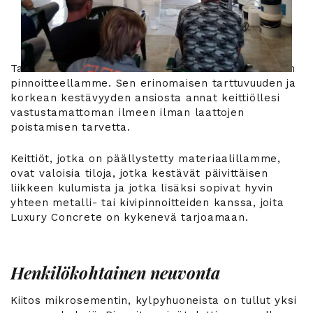
Tahrattoman keittiön luominen on mahdollista vain
pinnoitteellamme. Sen erinomaisen tarttuvuuden ja
korkean kestävyyden ansiosta annat keittiöllesi
vastustamattoman ilmeen ilman laattojen
poistamisen tarvetta.
Keittiöt, jotka on päällystetty materiaalillamme,
ovat valoisia tiloja, jotka kestävät päivittäisen
liikkeen kulumista ja jotka lisäksi sopivat hyvin
yhteen metalli- tai kivipinnoitteiden kanssa, joita
Luxury Concrete on kykenevä tarjoamaan.
Henkilökohtainen neuvonta
Kiitos mikrosementin, kylpyhuoneista on tullut yksi