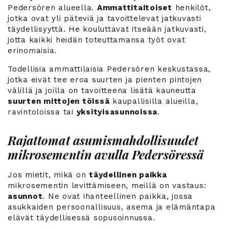
Pedersören alueella.
Ammattitaitoiset
henkilöt,
jotka ovat yli päteviä ja tavoittelevat jatkuvasti
täydellisyyttä. He kouluttavat itseään jatkuvasti,
jotta kaikki heidän toteuttamansa työt ovat
erinomaisia.
Todellisia ammattilaisia Pedersören keskustassa,
jotka eivät tee eroa suurten ja pienten pintojen
välillä ja joilla on tavoitteena lisätä kauneutta
suurten mittojen töissä
kaupallisilla alueilla,
ravintoloissa tai
yksityisasunnoissa
.
Rajattomat asumismahdollisuudet
mikrosementin avulla Pedersöressä
Jos mietit, mikä on
täydellinen paikka
mikrosementin levittämiseen, meillä on vastaus:
asunnot
. Ne ovat ihanteellinen paikka, jossa
asukkaiden persoonallisuus, asema ja elämäntapa
elävät täydellisessä sopusoinnussa.