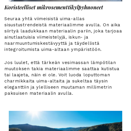
Koristeelliset mikrosementtikylpyhuoneet
Seuraa yhtä viimeisistä uima-allas
sisustustrendeistä materiaalimme avulla. On aika
siirtyä laadukkaan materiaalin pariin, joka tarjoaa
ainutlaatuisia viimeistelyjä, iskun- ja
naarmuuntumiskestävyyttä ja täydellistä
integroitumista uima-altaan ympäristöön.
Jos luulet, että tärkeän vesimassan lämpötilan
muutoksen takia materiaalimme saattaa kutistua
tai laajeta, näin ei ole. Voit luoda loputtoman
charmikkaita uima-altaita ja sukeltaa täysin
eleganttiin ja ylelliseen muutaman millimetrin
paksuisen materiaalin avulla.