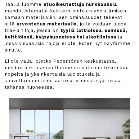
Täällä luomme
etuoikeutettuja nurkkauksia
mahdollistamalla kaikkien pintojen yhdistämisen
samaan materiaaliin. Sen ominaisuudet tekevät
siitä
arvostetun materiaalin
, jolla voidaan luoda
tilavia tiloja, joissa on
tyyliä lattioissa, seinissä,
keittiöissä, kylpyhuoneissa tai ulkotiloissa
ja
jossa visuaalisia rajoja ei ole, kuten nyt näytämme
sinulle.
Ei ole väliä, oletko Pedersören keskustassa,
meidän mikrosementtimme on valmiina tekemään
nopeita ja yksinkertaisia uudistuksia ja
saavuttamaan ainutlaatuisia viimeistelyjä missä
tahansa huoneessa.