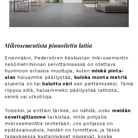
Mikrosementista pinnoitettu lattia
Ensinnäkin, Pedersören keskustan mikrosementin
neliömetrihinnan selvittämisessä on otettava
huomioon erilaisia muuttujia, kuten
minkä pinta-
alan
haluamme päällystää,
kuinka monta metriä
alueella on tai
haluttu väri
sen peittämiseksi. Tämä
riippuu siitä, haluammeko päällystää lattioita,
seiniä vai ulkotiloja.
Toiseksi, ja erittäin tärkeä, on nähdä, onko
meidän
soveltajillamme
tarkistaa, mille pohjalle
mikrosementtiä levitetään. Jos pohjassa on
epätasaisuuksia, heidän on toimittava, ja tässä
tapauksessa kustannukset nousevat, koska