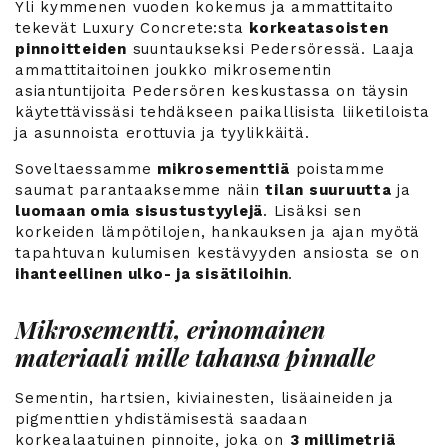
Yli kymmenen vuoden kokemus ja ammattitaito
tekevät Luxury Concrete:sta
korkeatasoisten
pinnoitteiden
suuntaukseksi Pedersöressä. Laaja
ammattitaitoinen joukko mikrosementin
asiantuntijoita Pedersören keskustassa on täysin
käytettävissäsi tehdäkseen paikallisista liiketiloista
ja asunnoista erottuvia ja tyylikkäitä.
Soveltaessamme
mikrosementtiä
poistamme
saumat parantaaksemme näin
tilan suuruutta
ja
luomaan omia sisustustyylejä
. Lisäksi sen
korkeiden lämpötilojen, hankauksen ja ajan myötä
tapahtuvan kulumisen kestävyyden ansiosta se on
ihanteellinen ulko- ja sisätiloihin
.
Mikrosementti, erinomainen
materiaali mille tahansa pinnalle
Sementin, hartsien, kiviainesten, lisäaineiden ja
pigmenttien yhdistämisestä saadaan
korkealaatuinen pinnoite, joka on
3 millimetriä