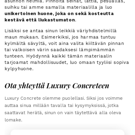
asunnon helmiä. Pinnoita seinät, lattia, pesuallas,
suihku tai amme samalla materiaalilla ja luo
unikertoinen huone, joka on sekä kosteutta
kestävä että liukastumaton
.
Lisäksi se antaa sinun leikkiä väriyhdistelmillä
maun mukaan. Esimerkiksi, jos harmaa tuntuu
kylmältä sävyltä, voit aina valita kiiltävän pinnan
tai valkoisen värin saadaksesi lämpimämmän
tunteen. Hyödynnä kaikki tämän materiaalin
tarjoamat mahdollisuudet, luo omaan tyyliisi sopiva
kylpyhuone.
Ota yhteyttä Luxury Concreteen
Luxury Concrete olemme puolellasi. Siksi jos voimme
auttaa sinua millään tavalla tai kysymyksissä, jotka
saattavat herätä, sinun on vain täytettävä alla oleva
lomake.