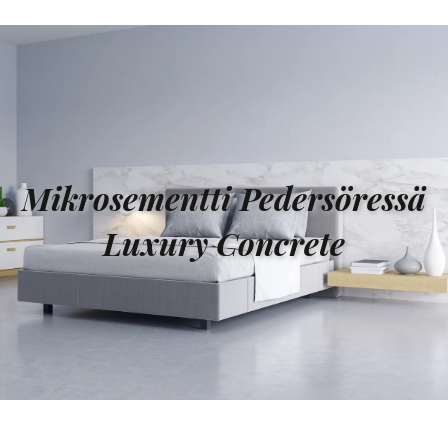
Mikrosementti Pedersöressä
Luxury Concrete