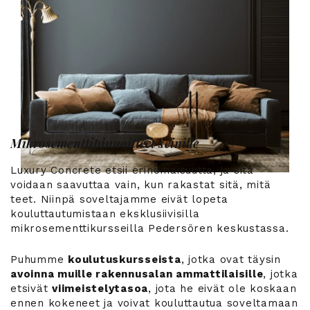
Mikrosementtipinnoitteet seinille
Luxury Concrete etsii erinomaisuutta, ja sitä
voidaan saavuttaa vain, kun rakastat sitä, mitä
teet. Niinpä soveltajamme eivät lopeta
kouluttautumistaan eksklusiivisilla
mikrosementtikursseilla Pedersören keskustassa.
Puhumme
koulutuskursseista
, jotka ovat täysin
avoinna muille rakennusalan ammattilaisille
, jotka
etsivät
viimeistelytasoa
, jota he eivät ole koskaan
ennen kokeneet ja voivat kouluttautua soveltamaan