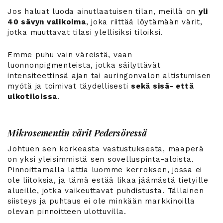
Jos haluat luoda ainutlaatuisen tilan, meillä on
yli
40 sävyn valikoima
, joka riittää löytämään värit,
jotka muuttavat tilasi ylellisiksi tiloiksi.
Emme puhu vain väreistä, vaan
luonnonpigmenteista, jotka säilyttävät
intensiteettinsä ajan tai auringonvalon altistumisen
myötä ja toimivat täydellisesti
sekä sisä- että
ulkotiloissa
.
Mikrosementin värit Pedersöressä
Johtuen sen korkeasta vastustuksesta, maaperä
on yksi yleisimmistä sen sovelluspinta-aloista.
Pinnoittamalla lattia luomme kerroksen, jossa ei
ole liitoksia, ja tämä estää likaa jäämästä tietyille
alueille, jotka vaikeuttavat puhdistusta. Tällainen
siisteys ja puhtaus ei ole minkään markkinoilla
olevan pinnoitteen ulottuvilla.