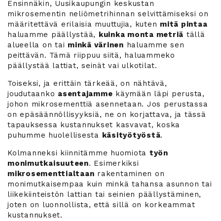
Ensinnäkin, Uusikaupungin keskustan
mikrosementin neliömetrihinnan selvittämiseksi on
määritettävä erilaisia muuttujia, kuten
mitä pintaa
haluamme päällystää,
kuinka monta metriä
tällä
alueella on tai
minkä värinen
haluamme sen
peittävän. Tämä riippuu siitä, haluammeko
päällystää lattiat, seinät vai ulkotilat.
Toiseksi, ja erittäin tärkeää, on nähtävä,
joudutaanko
asentajamme
käymään läpi perusta,
johon mikrosementtiä asennetaan. Jos perustassa
on epäsäännöllisyyksiä, ne on korjattava, ja tässä
tapauksessa kustannukset kasvavat, koska
puhumme huolellisesta
käsityötyöstä
.
Kolmanneksi kiinnitämme huomiota
työn
monimutkaisuuteen
. Esimerkiksi
mikrosementtialtaan
rakentaminen on
monimutkaisempaa kuin minkä tahansa asunnon tai
liikekiinteistön lattian tai seinien päällystäminen,
joten on luonnollista, että sillä on korkeammat
kustannukset.