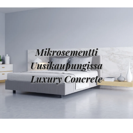
Mikrosementti
Uusikaupungissa
Luxury Concrete