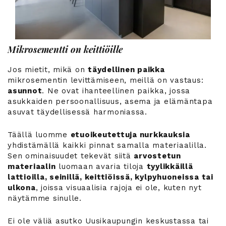
Mikrosementti on keittiöille
Jos mietit, mikä on
täydellinen paikka
mikrosementin levittämiseen, meillä on vastaus:
asunnot
. Ne ovat ihanteellinen paikka, jossa
asukkaiden persoonallisuus, asema ja elämäntapa
asuvat täydellisessä harmoniassa.
Täällä luomme
etuoikeutettuja nurkkauksia
yhdistämällä kaikki pinnat samalla materiaalilla.
Sen ominaisuudet tekevät siitä
arvostetun
materiaalin
luomaan avaria tiloja
tyylikkäillä
lattioilla, seinillä, keittiöissä, kylpyhuoneissa tai
ulkona
, joissa visuaalisia rajoja ei ole, kuten nyt
näytämme sinulle.
Ei ole väliä asutko Uusikaupungin keskustassa tai