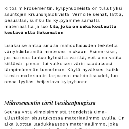
Kiitos mikrosementin, kylpyhuoneista on tullut yksi
asuntojen kruununjalokivistä. Verhoile seinät, lattia,
pesuallas, suihku tai kylpyamme samalla
materiaalilla ja luo
tila, joka on sekä kosteutta
kestävä että liukumaton
.
Lisäksi se antaa sinulle mahdollisuuden leikitellä
väriyhdistelmillä mieleisesi mukaan. Esimerkiksi,
jos harmaa tuntuu kylmältä väriltä, voit aina valita
kiiltävän pinnan tai valkoisen värin saadaksesi
lämpimämmän tunnelman. Käytä hyväksesi kaikki
tämän materiaalin tarjoamat mahdollisuudet, luo
omaa tyyliäsi heijastava kylpyhuone.
Mikrosementin värit Uusikaupungissa
Seuraa yhtä viimeisimmistä trendeistä uima-
allastilojen sisustuksessa materiaalimme avulla. On
aika luottaa laadukkaaseen materiaaliimme, joka