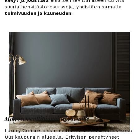
kevyt ja joustava
eikä sen levittämiseen tarvita
suuria henkilöstöresursseja, yhdistäen samalla
toimivuuden ja kauneuden
.
Mikrosementtipinnoitteet seinille
Luxury Concrete:ssa meillä on levittäjiä lähes koko
Uusikaupungin alueella. Erityisen perehtyneet