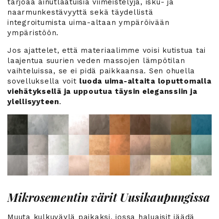
tarjoaa ainutlaatuisia viimeistelyjä, isku- ja
naarmunkestävyyttä sekä täydellistä
integroitumista uima-altaan ympäröivään
ympäristöön.
Jos ajattelet, että materiaalimme voisi kutistua tai
laajentua suurien veden massojen lämpötilan
vaihteluissa, se ei pidä paikkaansa. Sen ohuella
sovelluksella voit
luoda uima-altaita loputtomalla
viehätyksellä ja uppoutua täysin eleganssiin ja
ylellisyyteen
.
Mikrosementin värit Uusikaupungissa
Muuta kulkuväylä paikaksi, jossa haluaisit jäädä