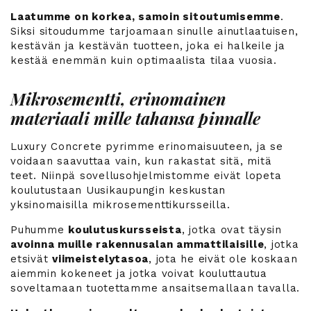
Laatumme on korkea, samoin sitoutumisemme
.
Siksi sitoudumme tarjoamaan sinulle ainutlaatuisen,
kestävän ja kestävän tuotteen, joka ei halkeile ja
kestää enemmän kuin optimaalista tilaa vuosia.
Mikrosementti, erinomainen
materiaali mille tahansa pinnalle
Luxury Concrete pyrimme erinomaisuuteen, ja se
voidaan saavuttaa vain, kun rakastat sitä, mitä
teet. Niinpä sovellusohjelmistomme eivät lopeta
koulutustaan Uusikaupungin keskustan
yksinomaisilla mikrosementtikursseilla.
Puhumme
koulutuskursseista
, jotka ovat täysin
avoinna muille rakennusalan ammattilaisille
, jotka
etsivät
viimeistelytasoa
, jota he eivät ole koskaan
aiemmin kokeneet ja jotka voivat kouluttautua
soveltamaan tuotettamme ansaitsemallaan tavalla.