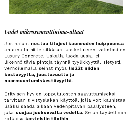
Uudet mikrosementtiuima-altaat
Jos haluat
nostaa tilojesi kauneuden huippuunsa
antamalla niille silkkisen kosketuksen, valintasi on
Luxury Concrete. Uskalla luoda uusia, ei
liikennöitäviä pintoja täynnä tyylikkyyttä. Tietysti,
verhoilemalla seinät myös
lisäät niiden
kestävyyttä, joustavuutta ja
naarmuuntumiskestävyyttä
.
Erityisen hyvien lopputulosten saavuttamiseksi
tarvitaan tiivistyslakan käyttöä, jolla voit kaunistaa
lisäksi saada aikaan vedenpitävän päällysteen,
joka
suojaa juoksevalta vedeltä
. Se on täydellinen
ratkaisu
kosteisiin tiloihin
.