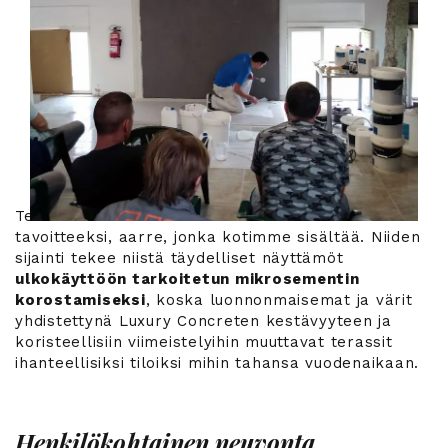
Terassin omistaminen on tullut monien meistä
tavoitteeksi, aarre, jonka kotimme sisältää. Niiden
sijainti tekee niistä täydelliset näyttämöt
ulkokäyttöön tarkoitetun mikrosementin
korostamiseksi
, koska luonnonmaisemat ja värit
yhdistettynä Luxury Concreten kestävyyteen ja
koristeellisiin viimeistelyihin muuttavat terassit
ihanteellisiksi tiloiksi mihin tahansa vuodenaikaan.
Henkilökohtainen neuvonta