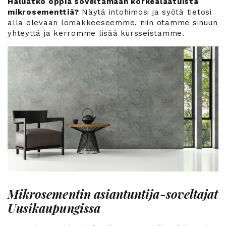
Haluatko oppia soveltamaan korkealaatuista
mikrosementtiä?
Näytä intohimosi ja syötä tietosi
alla olevaan lomakkeeseemme, niin otamme sinuun
yhteyttä ja kerromme lisää kursseistamme.
Mikrosementin asiantuntija-soveltajat
Uusikaupungissa