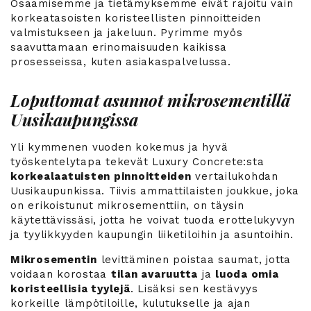
Osaamisemme ja tietämyksemme eivät rajoitu vain
korkeatasoisten koristeellisten pinnoitteiden
valmistukseen ja jakeluun. Pyrimme myös
saavuttamaan erinomaisuuden kaikissa
prosesseissa, kuten asiakaspalvelussa.
Loputtomat asunnot mikrosementillä
Uusikaupungissa
Yli kymmenen vuoden kokemus ja hyvä
työskentelytapa tekevät Luxury Concrete:sta
korkealaatuisten pinnoitteiden
vertailukohdan
Uusikaupunkissa. Tiivis ammattilaisten joukkue, joka
on erikoistunut mikrosementtiin, on täysin
käytettävissäsi, jotta he voivat tuoda erottelukyvyn
ja tyylikkyyden kaupungin liiketiloihin ja asuntoihin.
Mikrosementin
levittäminen poistaa saumat, jotta
voidaan korostaa
tilan avaruutta
ja
luoda omia
koristeellisia tyylejä
. Lisäksi sen kestävyys
korkeille lämpötiloille, kulutukselle ja ajan