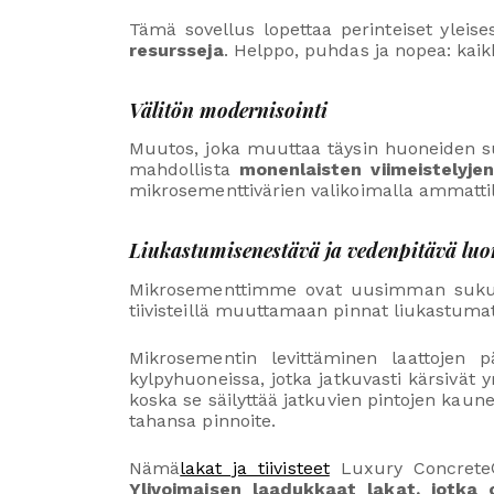
Tämä sovellus lopettaa perinteiset yleises
resursseja
. Helppo, puhdas ja nopea: kai
Välitön modernisointi
Muutos, joka muuttaa täysin huoneiden s
mahdollista
monenlaisten viimeistelyje
mikrosementtivärien valikoimalla ammattila
Liukastumisenestävä ja vedenpitävä lu
Mikrosementtimme ovat uusimman sukupolv
tiivisteillä muuttamaan pinnat liukastuma
Mikrosementin levittäminen laattojen p
kylpyhuoneissa, jotka jatkuvasti kärsivä
koska se säilyttää jatkuvien pintojen kaun
tahansa pinnoite.
Nämä
lakat ja tiivisteet
Luxury Concrete®:
Ylivoimaisen laadukkaat lakat, jotka 