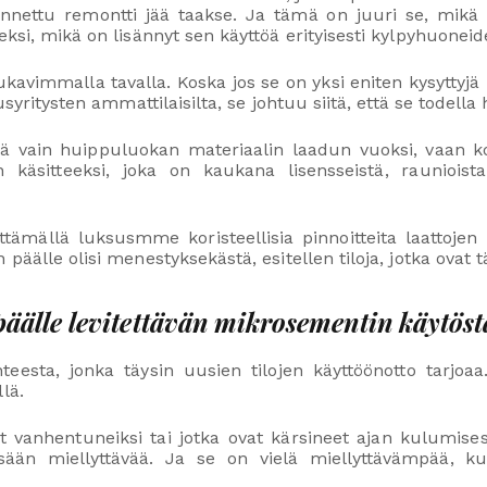
 tunnettu remontti jää taakse. Ja tämä on juuri se, mi
ksi, mikä on lisännyt sen käyttöä erityisesti kylpyhuoneiden
vimmalla tavalla. Koska jos se on yksi eniten kysyttyjä k
syritysten ammattilaisilta, se johtuu siitä, että se todella 
 enää vain huippuluokan materiaalin laadun vuoksi, vaan 
äsitteeksi, joka on kaukana lisensseistä, raunioista
ämällä luksusmme koristeellisia pinnoitteita laattojen 
päälle olisi menestyksekästä, esitellen tiloja, jotka ovat 
päälle levitettävän mikrosementin käytöst
esta, jonka täysin uusien tilojen käyttöönotto tarjoaa. 
lä.
t vanhentuneiksi tai jotka ovat kärsineet ajan kulumise
ssään miellyttävää. Ja se on vielä miellyttävämpää,