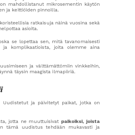
kä on mahdollistanut mikrosementin käytön
 ja keittiöiden pinnoilla.
oristeellisia ratkaisuja näinä vuosina sekä
helpottaa asioita.
koska se lopettaa sen, mitä tavanomaisesti
 ja komplikaatioista, joita olemme aina
uusimiseen ja välttämättömiin vinkkeihin,
täynnä täysin maagista ilmapiiriä.
ä
Uudistetut ja päivitetyt paikat, jotka on
sta, jotta ne muuttuisivat
paikoiksi, joista
 kun tämä uudistus tehdään mukavasti ja