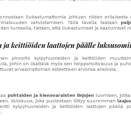
nnostaan liukastumattomia johtuen niiden erilaisesta ra
inaisuuden vahvistamisen. Tällä tavalla taataan
pal
uden tunteella, tietäen, että liukastumiset ja kaatumiset 
ja keittiöiden laattojen päälle luksusomi
linen pinnoite kylpyhuoneiden ja keittiöiden muuttam
lä, joihin on lisättävä myös sen helppohoitoisuus ja pu
erottuvat arvaamattoman esteettisen arvonsa ansiosta.
taa
puhtaiden ja hienovaraisten linjojen
luomisen, jotka 
teen. Valoisuus, joka puolestaan liittyy suuremman
laaju
ntti kylpyhuoneiden ja keittiöiden laattojen päällä
.