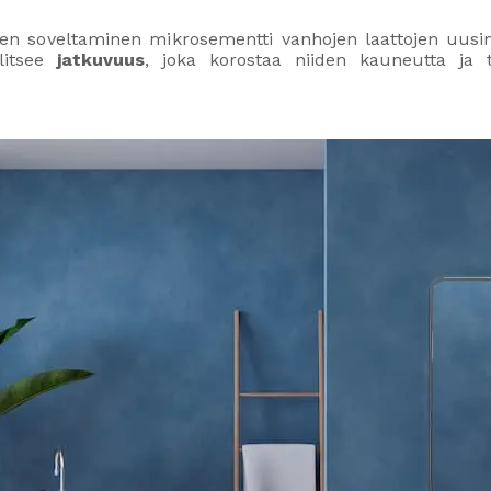
n soveltaminen mikrosementti vanhojen laattojen uusim
llitsee
jatkuvuus
, joka korostaa niiden kauneutta ja 