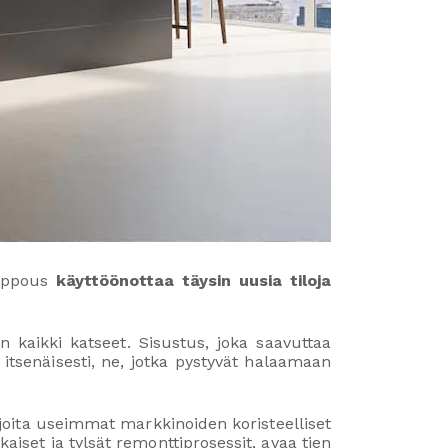
elppous
käyttöönottaa täysin uusia tiloja
an kaikki katseet. Sisustus, joka saavuttaa
 itsenäisesti, ne, jotka pystyvät halaamaan
 joita useimmat markkinoiden koristeelliset
aiset ja tylsät remonttiprosessit, avaa tien