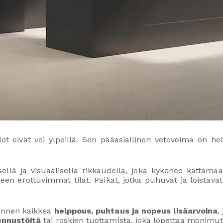
t eivät voi ylpeillä. Sen pääasiallinen vetovoima on h
sellä ja visuaalisella rikkaudella, joka kykenee kattama
en erottuvimmat tilat. Paikat, jotka puhuvat ja loistavat
ennen kaikkea
helppous, puhtaus ja nopeus lisäarvoina
,
ennustöitä
tai roskien tuottamista, joka lopettaa monimutk