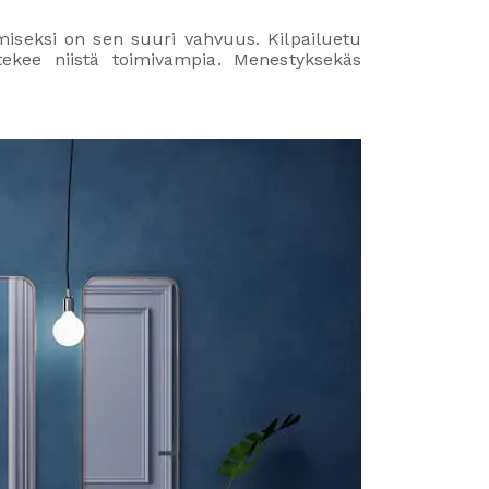
iseksi on sen suuri vahvuus. Kilpailuetu
tekee niistä toimivampia. Menestyksekäs