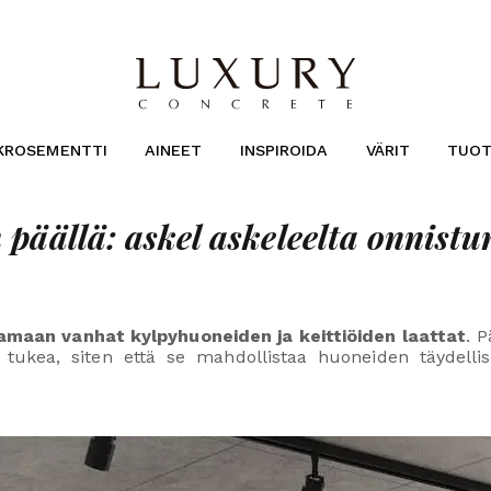
KROSEMENTTI
AINEET
INSPIROIDA
VÄRIT
TUOT
 päällä: askel askeleelta onnist
amaan vanhat kylpyhuoneiden ja keittiöiden laattat
. 
a tukea, siten että se mahdollistaa huoneiden täydellis