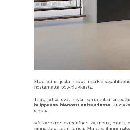
Etuoikeus, josta muut markkinavaihtoehdo
nostamatta pölyhiukkasta.
Tilat, jotka ovat myös varustettu esteetti
huippunsa hienostuneisuudessa
luodakse
sinua.
Mittaamaton esteettinen kauneus, mutta 
pinnoitteet eivät tarjoa. Muutos
ilman rak