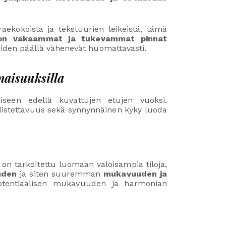
ekokoista ja tekstuurien leikeistä, tämä
jon vakaammat ja tukevammat pinnat
niiden päällä vähenevät huomattavasti.
naisuuksilla
iseen edellä kuvattujen etujen vuoksi.
hdistettavuus sekä synnynnäinen kyky luoda
on tarkoitettu luomaan valoisampia tiloja,
uden
ja siten suuremman
mukavuuden ja
 potentiaalisen mukavuuden ja harmonian