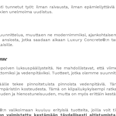
ti tunnetut työt: ilman raivausta, ilman epämiellyttäviä 
kkien unelmoima uudistus.
uunnittelua, muuttaen ne modernimmiksi, ajankohtaise
n
ansiosta, jotka saadaan aikaan Luxury Concrete®:n tarj
isille.
onne
en luksuspäällysteitä. Ne mahdollistavat, että viimeis
ttomiksi ja vedenpitäviksi. Tuotteet, jotka olemme suunn
äälle tekee pinnoitetuista pinnoista vedenpitäviä. Tä
t ympäristön kosteudesta. Tämä on kilpailukykyisempi rat
euden ja hienostuneisuuden, mutta on myös erittäin kestä
n valikoimaan kuuluu erityisiä tuotteita, joilla voit tii
on valmistettu kestämään täydellisesti altistumista