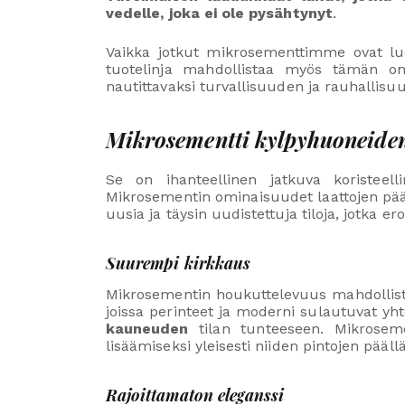
vedelle, joka ei ole pysähtynyt
.
Vaikka jotkut mikrosementtimme ovat luo
tuotelinja mahdollistaa myös tämän om
nautittavaksi turvallisuuden ja rauhallisu
Mikrosementti kylpyhuoneiden 
Se on ihanteellinen jatkuva koristeel
Mikrosementin ominaisuudet laattojen pääl
uusia ja täysin uudistettuja tiloja, jotka 
Suurempi kirkkaus
Mikrosementin houkuttelevuus mahdollis
joissa perinteet ja moderni sulautuvat yh
kauneuden
tilan tunteeseen. Mikroseme
lisäämiseksi yleisesti niiden pintojen päällä
Rajoittamaton eleganssi