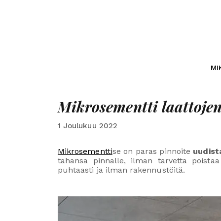
MI
Mikrosementti laattojen
1 Joulukuu 2022
Mikrosementti
se on paras pinnoite
uudist
tahansa pinnalle, ilman tarvetta poista
puhtaasti ja ilman rakennustöitä.