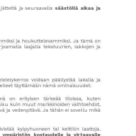
jätteitä ja seuraavalla
säästöllä aikaa ja
mmiksi ja houkuttelevammiksi. Ja tämä on
oamalla laajalla tekstuurien, lakkojen ja
telykerros voidaan päällystää lakalla ja
itelleet täyttämään nämä ominaisuudet.
mä on erityisen tärkeää tiloissa, kuten
kaisu kuin muut markkinoiden vaihtoehdot,
vä ja vedenpitävä. Ja tähän ei sovellu mikä
vistää kylpyhuoneen tai keittiön laattoja.
 ympäristön kosteudelle ja virtaavalle