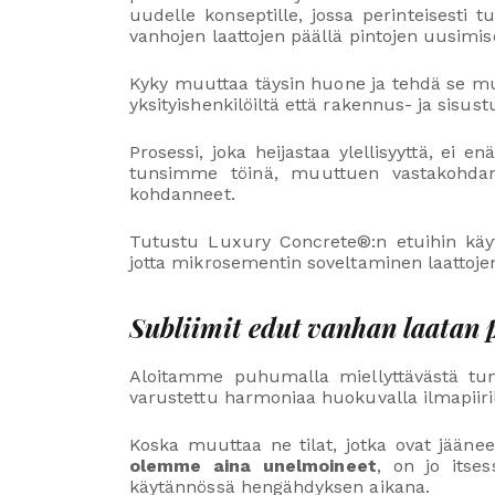
uudelle konseptille, jossa perinteisesti
vanhojen laattojen päällä pintojen uusimise
Kyky muuttaa täysin huone ja tehdä se muka
yksityishenkilöiltä että rakennus- ja sisustu
Prosessi, joka heijastaa ylellisyyttä, ei
tunsimme töinä, muuttuen vastakohdan k
kohdanneet.
Tutustu Luxury Concrete®:n etuihin käytt
jotta mikrosementin soveltaminen laattojen 
Subliimit edut vanhan laatan 
Aloitamme puhumalla miellyttävästä tunte
varustettu harmoniaa huokuvalla ilmapiiril
Koska muuttaa ne tilat, jotka ovat jäänee
olemme aina unelmoineet
, on jo itse
käytännössä hengähdyksen aikana.