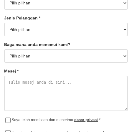
Jenis Pelanggan *
Bagaimana anda menemui kami?
Mesej *
Saya telah membaca dan menerima
dasar privasi
*