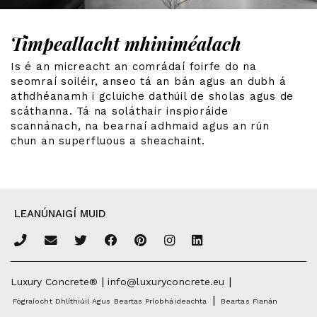
Timpeallacht mhiniméalach
Is é an micreacht an comrádaí foirfe do na
seomraí soiléir, anseo tá an bán agus an dubh á
athdhéanamh i gcluiche dathúil de sholas agus de
scáthanna. Tá na soláthair inspioráide
scannánach, na bearnaí adhmaid agus an rún
chun an superfluous a sheachaint.
LEANÚNAIGÍ MUID
|
|
Luxury Concrete®
info@luxuryconcrete.eu
|
Fógraíocht Dhlíthiúil Agus Beartas Príobháideachta
Beartas Fianán