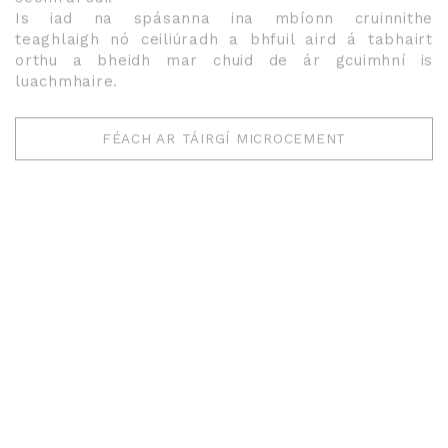
Is iad na spásanna ina mbíonn cruinnithe
teaghlaigh nó ceiliúradh a bhfuil aird á tabhairt
orthu a bheidh mar chuid de ár gcuimhní is
luachmhaire.
FÉACH AR TÁIRGÍ MICROCEMENT