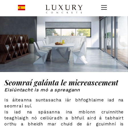
Seomraí galánta le micreascement
Eisiúntacht is mó a spreagann
Is áiteanna suntasacha iár bhfoghlaime iad na
seomraí suí.
Is iad na spásanna ina mbíonn cruinnithe
teaghlaigh nó ceiliúradh a bhfuil aird á tabhairt
orthu a bheidh mar chuid de ár gcuimhní is