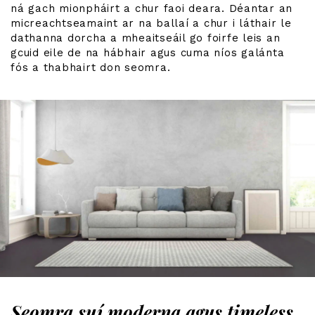
ná gach mionpháirt a chur faoi deara. Déantar an
micreachtseamaint ar na ballaí a chur i láthair le
dathanna dorcha a mheaitseáil go foirfe leis an
gcuid eile de na hábhair agus cuma níos galánta
fós a thabhairt don seomra.
Seomra suí moderna agus timeless