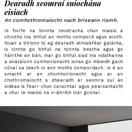
Dearadh seomraí suíochána
eisiach
An comhothromaíocht nach briseann riamh.
Is foirfe na tonnta neodracha chun maisiú a
chruthú ina bhfuil an mothú compord agus scoth.
Nuair a bhíonn tú ag dearadh atmaisféar galánta,
is cinnte go bhfuil na tonnta beatha agus go
háirithe an bán, mar go bhfuil siad ina ndathanna
a análaíonn comhoiriúnacht ionas go mbeidh gach
cónaí sa teach in ann mothú compordach. Is é an
smacht ar an chomhoiriúnacht agus ar an
chothromaíocht a dhearadh ár seomra suí an
oideas is fearr chun carachtar agus pearsantacht
a chur le maisiú na n-áitribh inár gcónaí.