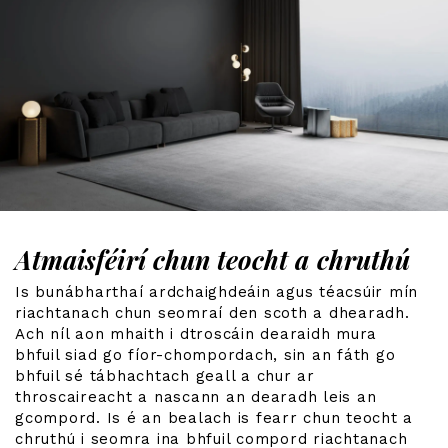
Atmaisféirí chun teocht a chruthú
Is bunábharthaí ardchaighdeáin agus téacsúir mín
riachtanach chun seomraí den scoth a dhearadh.
Ach níl aon mhaith i dtroscáin dearaidh mura
bhfuil siad go fíor-chompordach, sin an fáth go
bhfuil sé tábhachtach geall a chur ar
throscaireacht a nascann an dearadh leis an
gcompord. Is é an bealach is fearr chun teocht a
chruthú i seomra ina bhfuil compord riachtanach