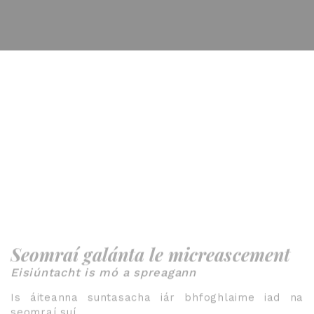
Seomraí galánta le micreascement
Eisiúntacht is mó a spreagann
Is áiteanna suntasacha iár bhfoghlaime iad na
seomraí suí.