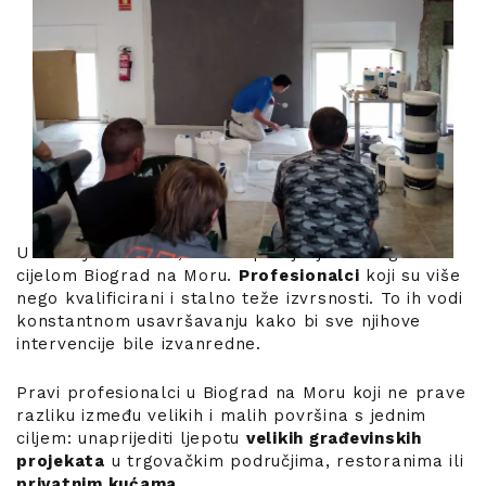
U Luxury Concrete, imamo primjenjivače u gotovo
cijelom Biograd na Moru.
Profesionalci
koji su više
nego kvalificirani i stalno teže izvrsnosti. To ih vodi
konstantnom usavršavanju kako bi sve njihove
intervencije bile izvanredne.
Pravi profesionalci u Biograd na Moru koji ne prave
razliku između velikih i malih površina s jednim
ciljem: unaprijediti ljepotu
velikih građevinskih
projekata
u trgovačkim područjima, restoranima ili
privatnim kućama
.