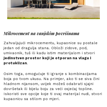
Mikrocement na vanjskim površinama
Zahvaljujući mikrocementu, kupaonice su postale
jedan od dragulja stana. Obloži zidove, pod,
umivaonik, tuš ili kadu istim materijalom i stvori
jedinstven prostor koji je otporan na vlagu i
protuklizan
.
Osim toga, omogućuje ti igranje s kombinacijama
boja po tvom ukusu. Na primjer, ako ti se siva čini
hladnom nijansom, uvijek možeš odabrati sjajni
dovršetak ili bijelu boju za veći osjećaj topline.
Iskoristi sve opcije koje ti ovaj materijal nudi, stvori
kupaonicu sa stilom po mjeri.