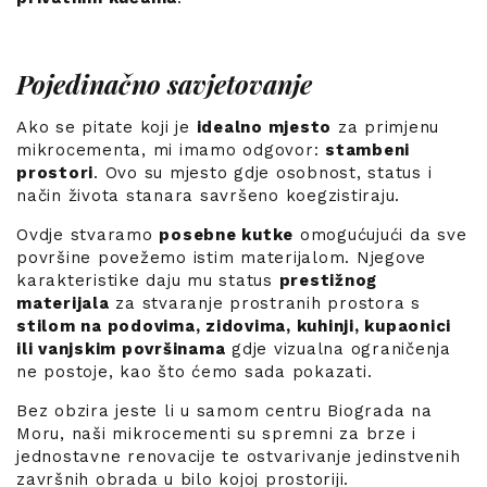
Pojedinačno savjetovanje
Ako se pitate koji je
idealno mjesto
za primjenu
mikrocementa, mi imamo odgovor:
stambeni
prostori
. Ovo su mjesto gdje osobnost, status i
način života stanara savršeno koegzistiraju.
Ovdje stvaramo
posebne kutke
omogućujući da sve
površine povežemo istim materijalom. Njegove
karakteristike daju mu status
prestižnog
materijala
za stvaranje prostranih prostora s
stilom na podovima, zidovima, kuhinji, kupaonici
ili vanjskim površinama
gdje vizualna ograničenja
ne postoje, kao što ćemo sada pokazati.
Bez obzira jeste li u samom centru Biograda na
Moru, naši mikrocementi su spremni za brze i
jednostavne renovacije te ostvarivanje jedinstvenih
završnih obrada u bilo kojoj prostoriji.