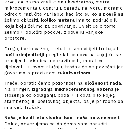
Prvo, da bismo znali cijenu kvadratnog metra
mikrocementa u centru Biograda na Moru, moramo
odrediti različite varijable kao što su
koju površinu
želimo obložiti,
koliko metara
ima to područje ili
koju boju
želimo za pokrivanje. Ovisit će o tome
želimo li obložiti podove, zidove ili vanjske
prostore.
Drugo, i vrlo važno, trebali bismo vidjeti trebaju li
naši primjenitelji
pregledati osnovu na kojoj će se
primijeniti. Ako ima nepravilnosti, morat će
djelovati i u ovom slučaju, trošak će se povećati jer
govorimo o preciznom
rukotvorinom
.
Treće, obratit ćemo pozornost na
složenost rada
.
Na primjer, izgradnja
mikrocementnog bazena
je
složenija od oblaganja poda ili zidova bilo kojeg
stambenog ili poslovnog objekta, pa je prirodno da
ima veći trošak.
Naša je kvaliteta visoka, kao i naša posvećenost
.
Dakle, obvezujemo se da ćemo vam ponuditi