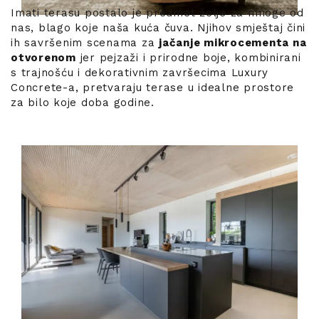
Imati terasu postalo je predmet želje za mnoge od
nas, blago koje naša kuća čuva. Njihov smještaj čini
ih savršenim scenama za
jačanje mikrocementa na
otvorenom
jer pejzaži i prirodne boje, kombinirani
s trajnošću i dekorativnim završecima Luxury
Concrete-a, pretvaraju terase u idealne prostore
za bilo koje doba godine.