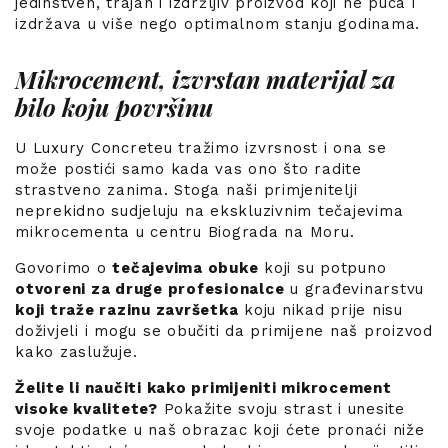
jedinstven, trajan i izdržljiv proizvod koji ne puca i
izdržava u više nego optimalnom stanju godinama.
Mikrocement, izvrstan materijal za
bilo koju površinu
U Luxury Concreteu tražimo izvrsnost i ona se
može postići samo kada vas ono što radite
strastveno zanima. Stoga naši primjenitelji
neprekidno sudjeluju na ekskluzivnim tečajevima
mikrocementa u centru Biograda na Moru.
Govorimo o
tečajevima obuke
koji su potpuno
otvoreni za druge profesionalce
u građevinarstvu
koji traže razinu završetka
koju nikad prije nisu
doživjeli i mogu se obučiti da primijene naš proizvod
kako zaslužuje.
Želite li naučiti kako primijeniti mikrocement
visoke kvalitete?
Pokažite svoju strast i unesite
svoje podatke u naš obrazac koji ćete pronaći niže