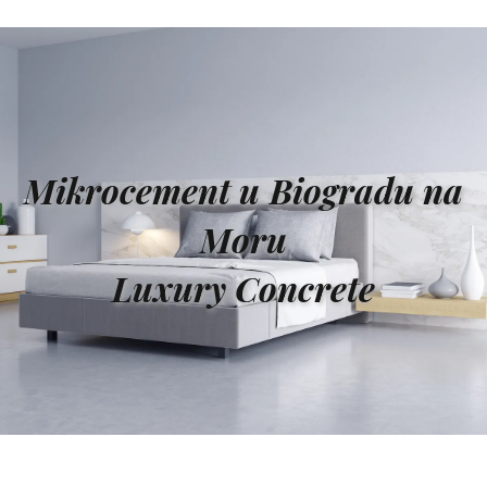
Mikrocement u Biogradu na
Moru
Luxury Concrete