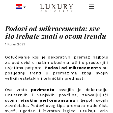
Podovi od mikrocementa: sve
što trebate znati o ovom trendu
1 Rujan 2021
Odlučivanje koji je dekorativni premaz najbolji
za pod ovisi o našim ukusima, ali i o prostoriji i
uvjetima potpore.
Podovi od mikrocementa
su
posljednji trend u premazima zbog svojih
velikih estetskih i tehničkih prednosti.
Ova vrsta
pavimenta
osvojila je dekoraciju
unutarnjih i vanjskih površina, zahvaljujući
svojim
visokim performansama
i ljepoti svojih
završetaka. Podovi ovog tipa premaza nude čist,
svjež, ugodan i izvrstan izgled. Pružaju vrlo