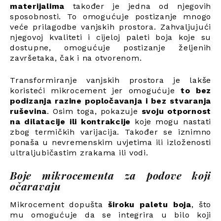
materijalima
također je jedna od njegovih
sposobnosti. To omogućuje postizanje mnogo
veće prilagodbe vanjskih prostora. Zahvaljujući
njegovoj kvaliteti i cijeloj paleti boja koje su
dostupne, omogućuje postizanje željenih
završetaka, čak i na otvorenom.
Transformiranje vanjskih prostora je lakše
koristeći mikrocement jer omogućuje
to bez
podizanja razine popločavanja i bez stvaranja
ruševina
. Osim toga, pokazuje
svoju otpornost
na dilatacije ili kontrakcije
koje mogu nastati
zbog termičkih varijacija. Također se iznimno
ponaša u nevremenskim uvjetima ili izloženosti
ultraljubičastim zrakama ili vodi.
Boje mikrocementa za podove koji
očaravaju
Mikrocement dopušta
široku paletu boja
, što
mu omogućuje da se integrira u bilo koji