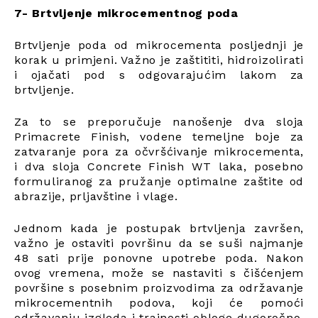
7- Brtvljenje mikrocementnog poda
Brtvljenje poda od mikrocementa posljednji je
korak u primjeni. Važno je zaštititi, hidroizolirati
i ojačati pod s odgovarajućim lakom za
brtvljenje.
Za to se preporučuje nanošenje dva sloja
Primacrete Finish, vodene temeljne boje za
zatvaranje pora za očvršćivanje mikrocementa,
i dva sloja Concrete Finish WT laka, posebno
formuliranog za pružanje optimalne zaštite od
abrazije, prljavštine i vlage.
Jednom kada je postupak brtvljenja završen,
važno je ostaviti površinu da se suši najmanje
48 sati prije ponovne upotrebe poda. Nakon
ovog vremena, može se nastaviti s čišćenjem
površine s posebnim proizvodima za održavanje
mikrocementnih podova, koji će pomoći
održavanju izgleda i trajnosti obloge dugoročno.