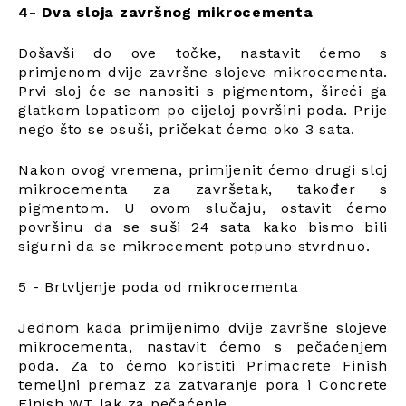
4- Dva sloja završnog mikrocementa
Došavši do ove točke, nastavit ćemo s
primjenom dvije završne slojeve mikrocementa.
Prvi sloj će se nanositi s pigmentom, šireći ga
glatkom lopaticom po cijeloj površini poda. Prije
nego što se osuši, pričekat ćemo oko 3 sata.
Nakon ovog vremena, primijenit ćemo drugi sloj
mikrocementa za završetak, također s
pigmentom. U ovom slučaju, ostavit ćemo
površinu da se suši 24 sata kako bismo bili
sigurni da se mikrocement potpuno stvrdnuo.
5 - Brtvljenje poda od mikrocementa
Jednom kada primijenimo dvije završne slojeve
mikrocementa, nastavit ćemo s pečaćenjem
poda. Za to ćemo koristiti Primacrete Finish
temeljni premaz za zatvaranje pora i Concrete
Finish WT lak za pečaćenje.