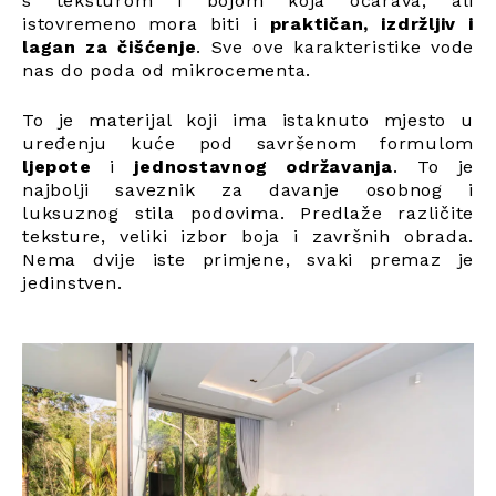
s teksturom i bojom koja očarava, ali
istovremeno mora biti i
praktičan, izdržljiv i
lagan za čišćenje
. Sve ove karakteristike vode
nas do poda od mikrocementa.
To je materijal koji ima istaknuto mjesto u
uređenju kuće pod savršenom formulom
ljepote
i
jednostavnog održavanja
. To je
najbolji saveznik za davanje osobnog i
luksuznog stila podovima. Predlaže različite
teksture, veliki izbor boja i završnih obrada.
Nema dvije iste primjene, svaki premaz je
jedinstven.