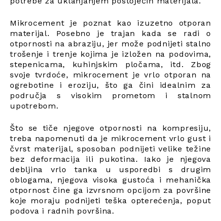
potrebe za uklanjanjem postojećih materijala.
Mikrocement je poznat kao izuzetno otporan
materijal. Posebno je trajan kada se radi o
otpornosti na abraziju, jer može podnijeti stalno
trošenje i trenje kojima je izložen na podovima,
stepenicama, kuhinjskim pločama, itd. Zbog
svoje tvrdoće, mikrocement je vrlo otporan na
ogrebotine i eroziju, što ga čini idealnim za
područja s visokim prometom i stalnom
upotrebom.
Što se tiče njegove otpornosti na kompresiju,
treba napomenuti da je mikrocement vrlo gust i
čvrst materijal, sposoban podnijeti velike težine
bez deformacija ili pukotina. Iako je njegova
debljina vrlo tanka u usporedbi s drugim
oblogama, njegova visoka gustoća i mehanička
otpornost čine ga izvrsnom opcijom za površine
koje moraju podnijeti teška opterećenja, poput
podova i radnih površina.