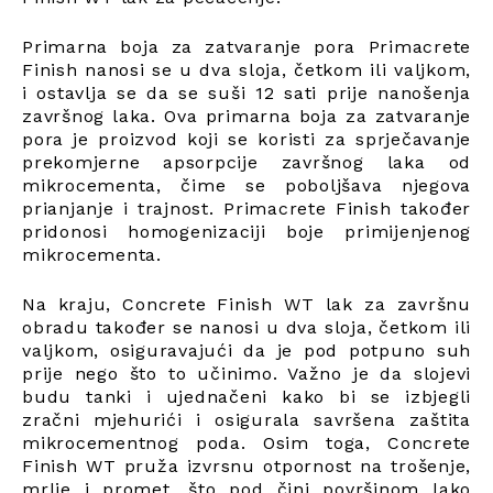
Primarna boja za zatvaranje pora Primacrete
Finish nanosi se u dva sloja, četkom ili valjkom,
i ostavlja se da se suši 12 sati prije nanošenja
završnog laka. Ova primarna boja za zatvaranje
pora je proizvod koji se koristi za sprječavanje
prekomjerne apsorpcije završnog laka od
mikrocementa, čime se poboljšava njegova
prianjanje i trajnost. Primacrete Finish također
pridonosi homogenizaciji boje primijenjenog
mikrocementa.
Na kraju, Concrete Finish WT lak za završnu
obradu također se nanosi u dva sloja, četkom ili
valjkom, osiguravajući da je pod potpuno suh
prije nego što to učinimo. Važno je da slojevi
budu tanki i ujednačeni kako bi se izbjegli
zračni mjehurići i osigurala savršena zaštita
mikrocementnog poda. Osim toga, Concrete
Finish WT pruža izvrsnu otpornost na trošenje,
mrlje i promet, što pod čini površinom lako