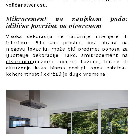
veličanstvenosti.
Mikrocement na vanjskom podu:
idilične površine na otvorenom
Visoka dekoracija ne razumije interijere ili
interijere. Bilo koji prostor, bez obzira na
njegovu lokaciju, može biti predmet ponosa za
ljubitelje dekoracije. Tako, s
mikrocement na
otvorenom
možemo obložiti bazene, terase ili
okruženja kako bismo postigli opću estetsku
koherentnost i održali je dugo vremena.