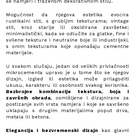
se namjeri i traženom dekorativnom stilu.
Mogućnost da njegova estetika evocira
rustikalni stil, s grubljim teksturama; vintage
stil, kroz starije ili oksidirane završetke;
minimalistički, kada se odlučite za glatke, fine i
svilene teksture i neutralne boje ili industrijski,
s onim teksturama koje oponašaju cementne
materijale.
U svakom slučaju, jedan od velikih privlačnosti
mikrocementa upravo je u tome što se njegov
dizajn, izgled ili estetika može prilagoditi
ukusu, karakteru ili osobnosti svakog korisnika.
Bezbrojne kombinacije tekstura, boja i
završnih obrada
, osmišljene i dizajnirane za
postizanje svih vrsta namjera i koje se savršeno
uklapaju s drugim materijalima poput drva,
metala ili betona.
Elegancija i bezvremenski dizajn
kao glavni