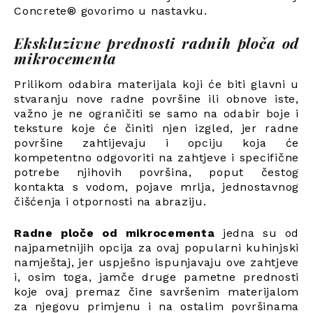
Concrete® govorimo u nastavku.
Ekskluzivne prednosti radnih ploča od
mikrocementa
Prilikom odabira materijala koji će biti glavni u
stvaranju nove radne površine ili obnove iste,
važno je ne ograničiti se samo na odabir boje i
teksture koje će činiti njen izgled, jer radne
površine zahtijevaju i opciju koja će
kompetentno odgovoriti na zahtjeve i specifične
potrebe njihovih površina, poput čestog
kontakta s vodom, pojave mrlja, jednostavnog
čišćenja i otpornosti na abraziju.
Radne ploče od mikrocementa
jedna su od
najpametnijih opcija za ovaj popularni kuhinjski
namještaj, jer uspješno ispunjavaju ove zahtjeve
i, osim toga, jamče druge pametne prednosti
koje ovaj premaz čine savršenim materijalom
za njegovu primjenu i na ostalim površinama