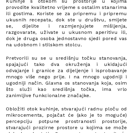
Kuhinje s otokom su prostorije u kojima
provodite kvalitetno vrijeme s ostalim stanarima
ili gostima. Koriste se za pripremu i pripremu
ukusnih recepata, dok ste u društvu, smijete
se, dijelite i razmjenjujete mišljenja,
razgovarate, uživate u ukusnom aperitivu ili,
dok je druga osoba jednostavno sjedi pored vas
na udobnom i stilskom stolcu.
Pretvorili su se u središnju točku stanovanja,
spajajući tako dva okruženja i ukidajući
odvajanje i granice za dijeljenje i isprobavanje
mnogo više nego prije. I na mnogo ugodniji i
ugodniji način. Glavna os stanovanja koja, osim
što služi kao središnja točka, ima vrlo
zanimljive funkcionalne značajke.
Obložiti otok kuhinje, stvarajući radnu ploču od
mikrocementa, pojačat će (ako je to moguće)
percepciju potpune prostranosti prostorije,
stvarajući prozirne prostore u kojima se može