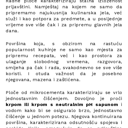
Radne ploče karakteriziraju stalna izloženost
prljavštini. Namještaj na kojem ne samo da
pripremamo najukusnija kulinarska jela, već
služi i kao potpora za predmete, a u posljednje
vrijeme sve više čak i za pripremu glavnih jela
dana.
Površina koja, s obzirom na rastuću
popularnost kuhinje ne samo kao mjesta za
pripremu recepata, već i kao prostora za
ulaganje slobodnog vremena, razgovora,
smijeha pa čak i rada, svakodnevno se sve više
koristi. I otuda važnost da je posebno
njegovana, mazena i zaštićena.
Ploče od mikrocementa karakteriziraju se vrlo
jednostavnim čišćenjem. Dovoljno je proći
krpom ili krpom s neutralnim pH sapunom
i
vodom kako bi se osiguralo brzo, jednostavno
čišćenje u jednom potezu. Njegova kontinuirana
površina, karakterizirana odsutnošću spojeva i