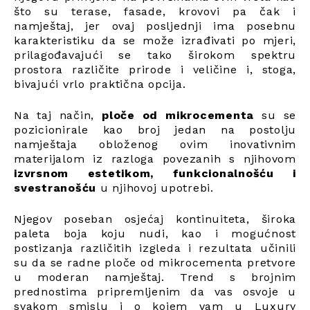
što su terase, fasade, krovovi pa čak i
namještaj, jer ovaj posljednji ima posebnu
karakteristiku da se može izrađivati po mjeri,
prilagođavajući se tako širokom spektru
prostora različite prirode i veličine i, stoga,
bivajući vrlo praktična opcija.
Na taj način,
ploče od mikrocementa
su se
pozicionirale kao broj jedan na postolju
namještaja obloženog ovim inovativnim
materijalom iz razloga povezanih s njihovom
izvrsnom estetikom, funkcionalnošću i
svestranošću
u njihovoj upotrebi.
Njegov poseban osjećaj kontinuiteta, široka
paleta boja koju nudi, kao i mogućnost
postizanja različitih izgleda i rezultata učinili
su da se radne ploče od mikrocementa pretvore
u moderan namještaj. Trend s brojnim
prednostima pripremljenim da vas osvoje u
svakom smislu i o kojem vam u Luxury