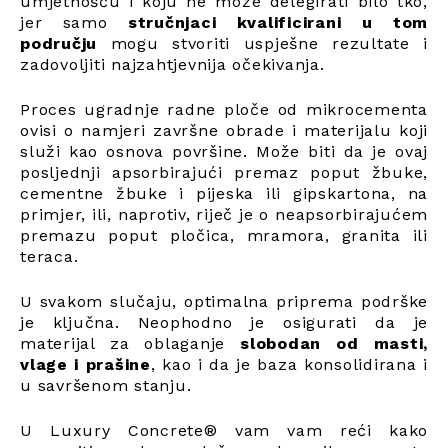
umjetnošću i koju ne može delegirati bilo tko,
jer samo
stručnjaci kvalificirani u tom
području
mogu stvoriti uspješne rezultate i
zadovoljiti najzahtjevnija očekivanja.
Proces ugradnje radne ploče od mikrocementa
ovisi o namjeri završne obrade i materijalu koji
služi kao osnova površine. Može biti da je ovaj
posljednji apsorbirajući premaz poput žbuke,
cementne žbuke i pijeska ili gipskartona, na
primjer, ili, naprotiv, riječ je o neapsorbirajućem
premazu poput pločica, mramora, granita ili
teraca.
U svakom slučaju, optimalna priprema podrške
je ključna. Neophodno je osigurati da je
materijal za oblaganje
slobodan od masti,
vlage i prašine
, kao i da je baza konsolidirana i
u savršenom stanju.
U Luxury Concrete® vam vam reći kako