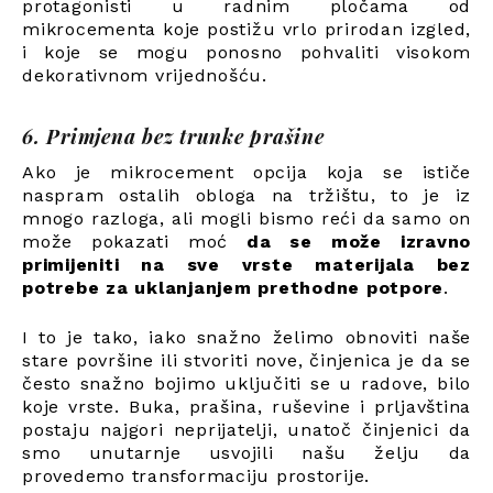
protagonisti u radnim pločama od
mikrocementa koje postižu vrlo prirodan izgled,
i koje se mogu ponosno pohvaliti visokom
dekorativnom vrijednošću.
6. Primjena bez trunke prašine
Ako je mikrocement opcija koja se ističe
naspram ostalih obloga na tržištu, to je iz
mnogo razloga, ali mogli bismo reći da samo on
može pokazati moć
da se može izravno
primijeniti na sve vrste materijala bez
potrebe za uklanjanjem prethodne potpore
.
I to je tako, iako snažno želimo obnoviti naše
stare površine ili stvoriti nove, činjenica je da se
često snažno bojimo uključiti se u radove, bilo
koje vrste. Buka, prašina, ruševine i prljavština
postaju najgori neprijatelji, unatoč činjenici da
smo unutarnje usvojili našu želju da
provedemo transformaciju prostorije.