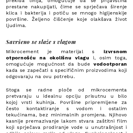
prekida linija, omogućuje da se prljavština
prestane nakupljati, čime se sprječava širenje
klica i bakterija i potiču se mnogo higijenskije
površine. Željeno čišćenje koje olakšava život
ljudima.
Savršeno se slaže s vlagom
Mikrocement je materijal s
izvrsnom
otpornošću na okolišnu vlagu
i, osim toga,
omogućuje mogućnost da bude
vodootporan
kada se zapečati s specifičnim proizvodima koji
odgovaraju na ovu potrebu.
Stoga se radne ploče od mikrocementa
pretvaraju u idealnu opciju prisutnu u bilo
kojoj vrsti kuhinja. Površine pripremljene za
često kontaktiranje s vodom i ostalim
tekućinama, bez minimalnih promjena. Njihovo
kasnije premazivanje lakom stvara zaštitni film
koji sprječava prodiranje vode u unutrašnjost i