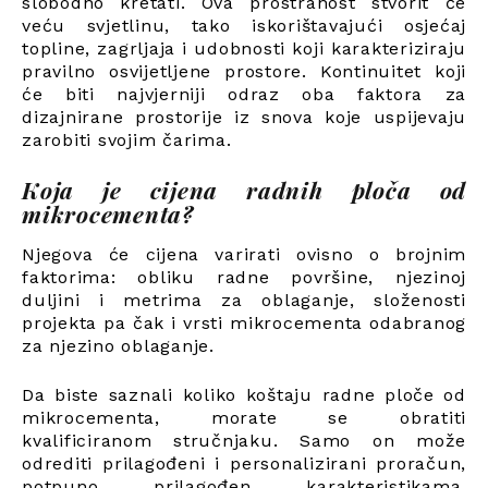
slobodno kretati. Ova prostranost stvorit će
veću svjetlinu, tako iskorištavajući osjećaj
topline, zagrljaja i udobnosti koji karakteriziraju
pravilno osvijetljene prostore. Kontinuitet koji
će biti najvjerniji odraz oba faktora za
dizajnirane prostorije iz snova koje uspijevaju
zarobiti svojim čarima.
Koja je cijena radnih ploča od
mikrocementa?
Njegova će cijena varirati ovisno o brojnim
faktorima: obliku radne površine, njezinoj
duljini i metrima za oblaganje, složenosti
projekta pa čak i vrsti mikrocementa odabranog
za njezino oblaganje.
Da biste saznali koliko koštaju radne ploče od
mikrocementa, morate se obratiti
kvalificiranom stručnjaku. Samo on može
odrediti prilagođeni i personalizirani proračun,
potpuno prilagođen karakteristikama,