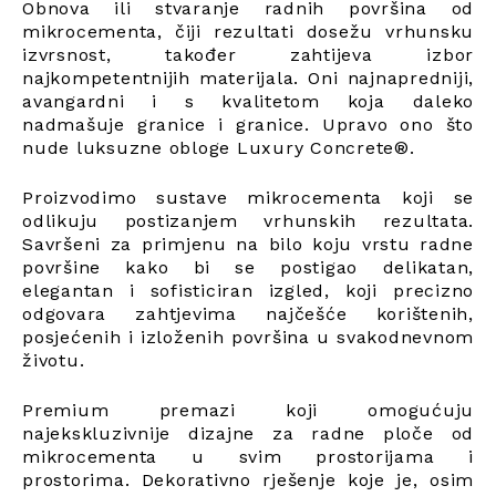
Obnova ili stvaranje radnih površina od
mikrocementa, čiji rezultati dosežu vrhunsku
izvrsnost, također zahtijeva izbor
najkompetentnijih materijala. Oni najnapredniji,
avangardni i s kvalitetom koja daleko
nadmašuje granice i granice. Upravo ono što
nude luksuzne obloge Luxury Concrete®.
Proizvodimo sustave mikrocementa koji se
odlikuju postizanjem vrhunskih rezultata.
Savršeni za primjenu na bilo koju vrstu radne
površine kako bi se postigao delikatan,
elegantan i sofisticiran izgled, koji precizno
odgovara zahtjevima najčešće korištenih,
posjećenih i izloženih površina u svakodnevnom
životu.
Premium premazi koji omogućuju
najekskluzivnije dizajne za radne ploče od
mikrocementa u svim prostorijama i
prostorima. Dekorativno rješenje koje je, osim