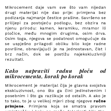
Mikrocement daje vam sve što vam nijedan
drugi materijal nije dao prije: primjena bez
podizanja najmanje čestice prašine. Savršeno se
prilijepi za postojeću podlogu, bez obzira na
njenu prirodu: kamen, keramiku, mramor ili
pločice, među mnogim drugima, osim drva.
Osim toga, njegova se podatnost omogućuje da
se uspješno prilagodi obliku bilo koje radne
površine, obnavljajući je na jednostavan, čist i
brz način, dok se postižu najekskluzivniji
rezultati.
Kako napraviti radnu ploču od
mikrocementa, korak po korak
Mikrocement je materijal čija je glavna svojstva
ekskluzivnost, ono što ga čini jedinstvenim i
posebnim i što ga razlikuje od ostalih. A ako je
to tako, to je u velikoj mjeri zbog njegove
ručne
primjene
. Primjena koja se smatra pravom