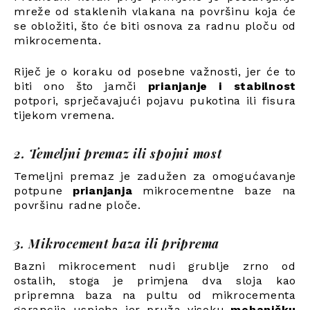
mreže od staklenih vlakana na površinu koja će
se obložiti, što će biti osnova za radnu ploču od
mikrocementa.
Riječ je o koraku od posebne važnosti, jer će to
biti ono što jamči
prianjanje i stabilnost
potpori, sprječavajući pojavu pukotina ili fisura
tijekom vremena.
2. Temeljni premaz ili spojni most
Temeljni premaz je zadužen za omogućavanje
potpune
prianjanja
mikrocementne baze na
površinu radne ploče.
3. Mikrocement baza ili priprema
Bazni mikrocement nudi grublje zrno od
ostalih, stoga je primjena dva sloja kao
pripremna baza na pultu od mikrocementa
garancija uspjeha jer pruža visoku
mehaničku