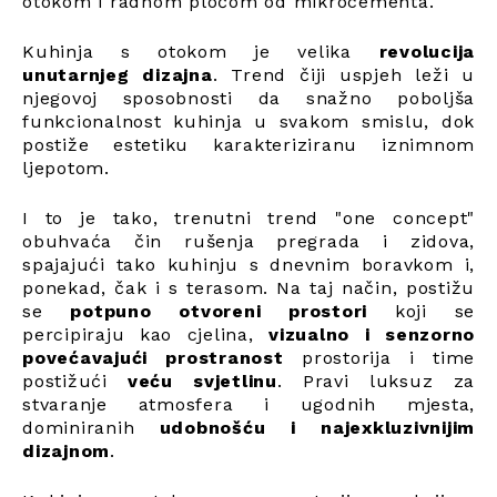
otokom i radnom pločom od mikrocementa.
Kuhinja s otokom je velika
revolucija
unutarnjeg dizajna
. Trend čiji uspjeh leži u
njegovoj sposobnosti da snažno poboljša
funkcionalnost kuhinja u svakom smislu, dok
postiže estetiku karakteriziranu iznimnom
ljepotom.
I to je tako, trenutni trend "one concept"
obuhvaća čin rušenja pregrada i zidova,
spajajući tako kuhinju s dnevnim boravkom i,
ponekad, čak i s terasom. Na taj način, postižu
se
potpuno otvoreni prostori
koji se
percipiraju kao cjelina,
vizualno i senzorno
povećavajući prostranost
prostorija i time
postižući
veću svjetlinu
. Pravi luksuz za
stvaranje atmosfera i ugodnih mjesta,
dominiranih
udobnošću i najexkluzivnijim
dizajnom
.