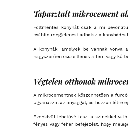
Tapasztalt mikrocement a
Foltmentes konyhát csak a mi bevonatun
csábító megjelenést adhatsz a konyhádnak,
A konyhák, amelyek be vannak vonva az
nagyszerűen összeillenek a fém vagy kő be
Végtelen otthonok mikroc
A mikrocementnek köszönhetően a fürdőszo
ugyanazzal az anyaggal, és hozzon létre 
Ezenkívül lehetővé teszi a színekkel való
fényes vagy fehér befejezést, hogy melegeb