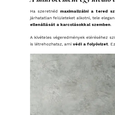
Ha szeretnéd
maximalizálni a tered s
járhatatlan felületeket alkotni, tele eleg
ellenállását a karcolásokkal szemben
.
A kivételes végeredmények eléréséhez sz
is létrehozhatsz, ami
védi a folyóvizet
. E