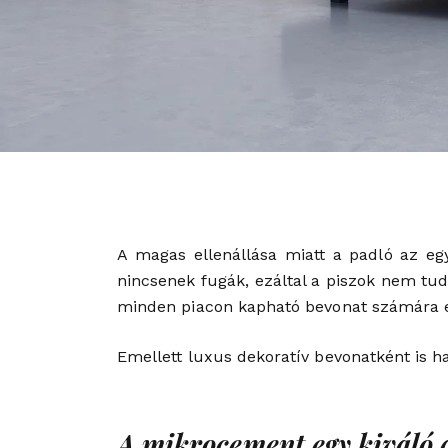
A magas ellenállása miatt a padló az egy
nincsenek fugák, ezáltal a piszok nem tud 
minden piacon kapható bevonat számára e
Emellett luxus dekoratív bevonatként is h
A mikrocement egy kiváló 