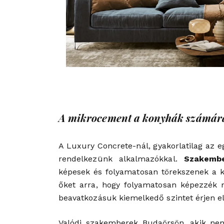
A mikrocement a konyhák számára
A Luxury Concrete-nál, gyakorlatilag az 
rendelkezünk alkalmazókkal.
Szakemb
képesek és folyamatosan törekszenek a ki
őket arra, hogy folyamatosan képezzék
beavatkozásuk kiemelkedő szintet érjen el
Valódi szakemberek Budaörsön, akik n