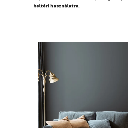
beltéri használatra
.