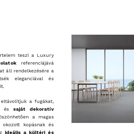
értelem teszi a Luxury
olatok
referenciájává
at áll rendelkezésére a
sék eleganciával és
t.
ltávolítjuk a fugákat,
és
saját dekoratív
köszönhetően a magas
 okozott kopásnak és
ez
ideális a kültéri és