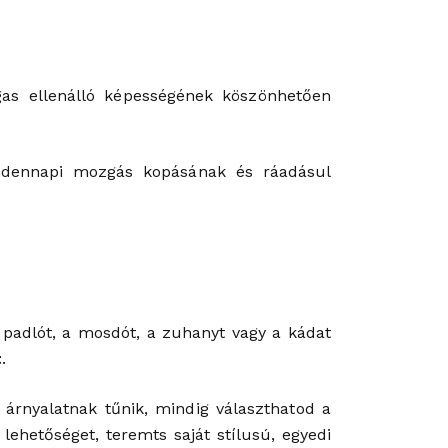
gas ellenálló képességének köszönhetően
indennapi mozgás kopásának és ráadásul
 padlót, a mosdót, a zuhanyt vagy a kádat
t
.
g árnyalatnak tűnik, mindig választhatod a
 lehetőséget, teremts saját stílusú, egyedi