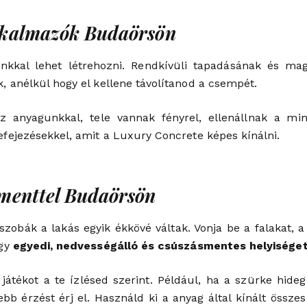
lkalmazók Budaörsön
kkal lehet létrehozni. Rendkívüli tapadásának és ma
 anélkül hogy el kellene távolítanod a csempét.
 anyagunkkal, tele vannak fényrel, ellenállnak a m
fejezésekkel, amit a Luxury Concrete képes kínálni.
ementtel Budaörsön
bák a lakás egyik ékkövé váltak. Vonja be a falakat, a
egy
egyedi, nedvességálló és csúszásmentes helyisége
 játékot a te ízlésed szerint. Például, ha a szürke hide
b érzést érj el. Használd ki a anyag által kínált összes