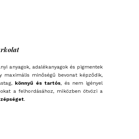
rkolat
ányi anyagok, adalékanyagok és pigmentek
gy maximális minőségű bevonat képződik,
stag,
könnyű és tartós
, és nem igényel
okat a felhordásához, miközben ötvözi a
 szépséget
.