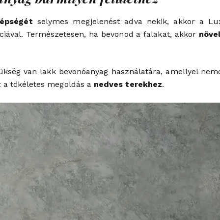
zépségét
selymes megjelenést adva nekik, akkor a Lux
anciával. Természetesen, ha bevonod a falakat, akkor
növe
ükség van lakk bevonóanyag használatára, amellyel nemc
z a tökéletes megoldás a
nedves terekhez
.