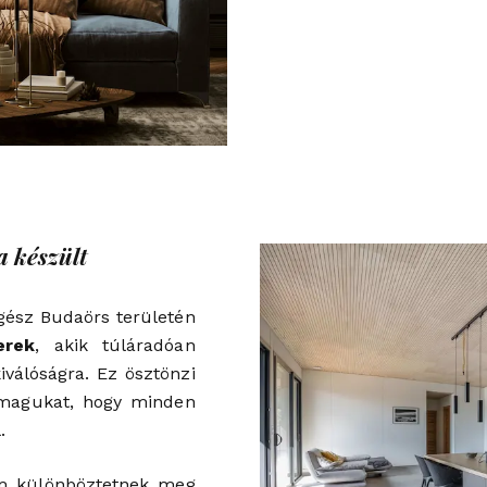
 készült
egész Budaörs területén
erek
, akik túláradóan
válóságra. Ez ösztönzi
 magukat, hogy minden
.
em különböztetnek meg