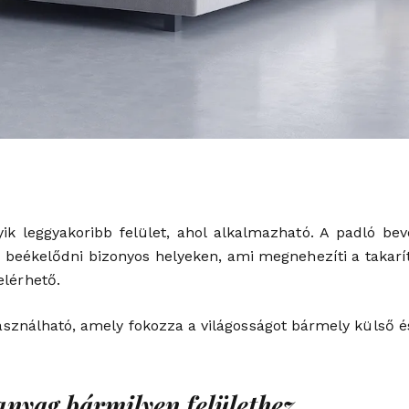
ik leggyakoribb felület, ahol alkalmazható. A padló bev
beékelődni bizonyos helyeken, ami megnehezíti a takarítá
lérhető.
asználható, amely fokozza a világosságot bármely külső é
anyag bármilyen felülethez