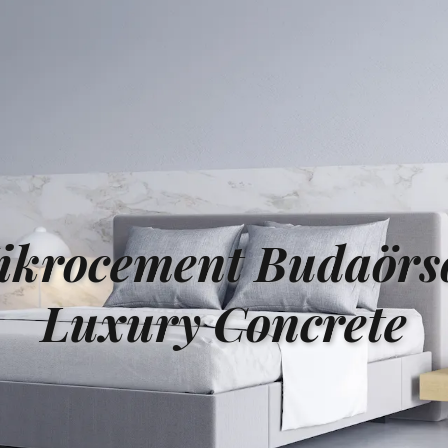
ikrocement Budaörs
Luxury Concrete