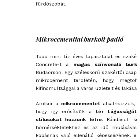
fürdőszobát.
Mikrocementtal burkolt padló
Több mint tíz éves tapasztalat és szak
Concrete-t a
magas színvonalú burk
Budaörsön. Egy széleskörű szakértői csap
mikrocement területén, hogy megtölt
kifinomultsággal a város üzleteit és lakásai
Amikor a
mikrocementet
alkalmazzuk, e
hogy így erősítsük a
tér tágasságát
stílusokat hozzunk létre
. Ráadásul, 
hőmérsékletekhez és az idő múlásával
kopásnak való ellenálló képességének, 