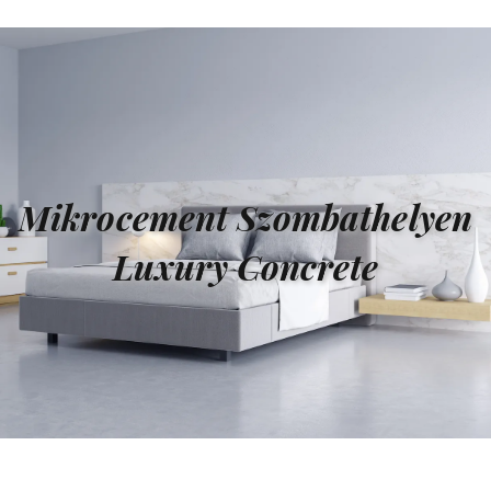
Mikrocement Szombathelyen
Luxury Concrete