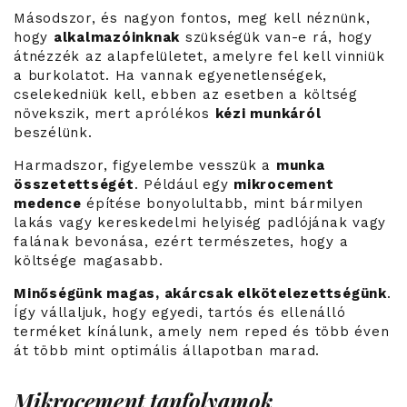
Másodszor, és nagyon fontos, meg kell néznünk,
hogy
alkalmazóinknak
szükségük van-e rá, hogy
átnézzék az alapfelületet, amelyre fel kell vinniük
a burkolatot. Ha vannak egyenetlenségek,
cselekedniük kell, ebben az esetben a költség
növekszik, mert aprólékos
kézi munkáról
beszélünk.
Harmadszor, figyelembe vesszük a
munka
összetettségét
. Például egy
mikrocement
medence
építése bonyolultabb, mint bármilyen
lakás vagy kereskedelmi helyiség padlójának vagy
falának bevonása, ezért természetes, hogy a
költsége magasabb.
Minőségünk magas, akárcsak elkötelezettségünk
.
Így vállaljuk, hogy egyedi, tartós és ellenálló
terméket kínálunk, amely nem reped és több éven
át több mint optimális állapotban marad.
Mikrocement tanfolyamok