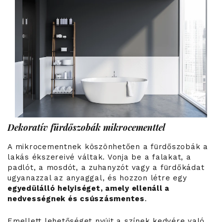
Dekoratív fürdőszobák mikrocementtel
A mikrocementnek köszönhetően a fürdőszobák a
lakás ékszereivé váltak. Vonja be a falakat, a
padlót, a mosdót, a zuhanyzót vagy a fürdőkádat
ugyanazzal az anyaggal, és hozzon létre egy
egyedülálló helyiséget, amely ellenáll a
nedvességnek és csúszásmentes
.
Emellett lehetőséget nyújt a színek kedvére való