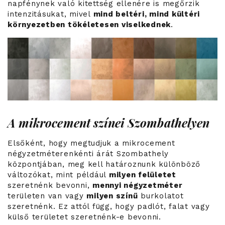
napfénynek való kitettség ellenére is megőrzik
intenzitásukat, mivel
mind beltéri, mind kültéri
környezetben tökéletesen viselkednek
.
A mikrocement színei Szombathelyen
Elsőként, hogy megtudjuk a mikrocement
négyzetméterenkénti árát Szombathely
központjában, meg kell határoznunk különböző
változókat, mint például
milyen felületet
szeretnénk bevonni,
mennyi négyzetméter
területen van vagy
milyen színű
burkolatot
szeretnénk. Ez attól függ, hogy padlót, falat vagy
külső területet szeretnénk-e bevonni.