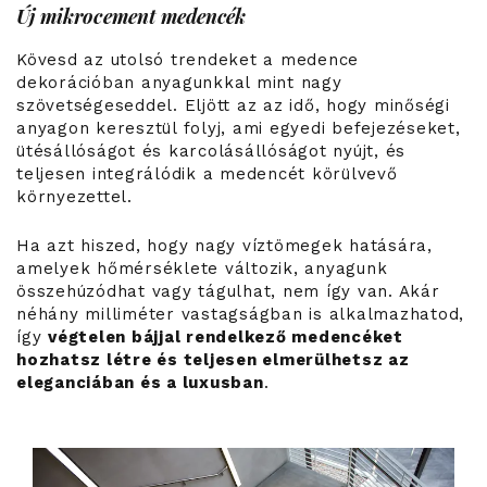
Új mikrocement medencék
Kövesd az utolsó trendeket a medence
dekorációban anyagunkkal mint nagy
szövetségeseddel. Eljött az az idő, hogy minőségi
anyagon keresztül folyj, ami egyedi befejezéseket,
ütésállóságot és karcolásállóságot nyújt, és
teljesen integrálódik a medencét körülvevő
környezettel.
Ha azt hiszed, hogy nagy víztömegek hatására,
amelyek hőmérséklete változik, anyagunk
összehúzódhat vagy tágulhat, nem így van. Akár
néhány milliméter vastagságban is alkalmazhatod,
így
végtelen bájjal rendelkező medencéket
hozhatsz létre és teljesen elmerülhetsz az
eleganciában és a luxusban
.