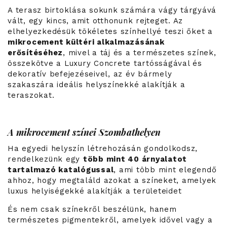
A terasz birtoklása sokunk számára vágy tárgyává
vált, egy kincs, amit otthonunk rejteget. Az
elhelyezkedésük tökéletes színhellyé teszi őket a
mikrocement kültéri alkalmazásának
erősítéséhez
, mivel a táj és a természetes színek,
összekötve a Luxury Concrete tartósságával és
dekoratív befejezéseivel, az év bármely
szakaszára ideális helyszínekké alakítják a
teraszokat.
A mikrocement színei Szombathelyen
Ha egyedi helyszín létrehozásán gondolkodsz,
rendelkezünk egy
több mint 40 árnyalatot
tartalmazó katalógussal
, ami több mint elegendő
ahhoz, hogy megtaláld azokat a színeket, amelyek
luxus helyiségekké alakítják a területeidet
És nem csak színekről beszélünk, hanem
természetes pigmentekről, amelyek idővel vagy a