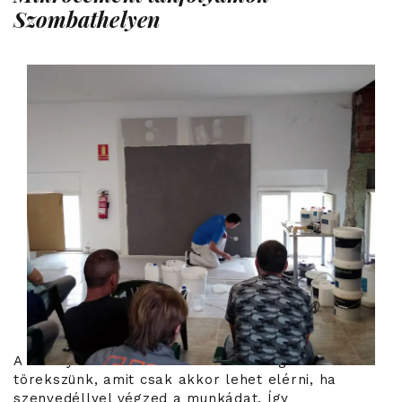
Szombathelyen
A Luxury Concrete-nál a tökéletességre
törekszünk, amit csak akkor lehet elérni, ha
szenvedéllyel végzed a munkádat. Így