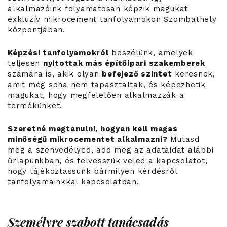
alkalmazóink folyamatosan képzik magukat
exkluzív mikrocement tanfolyamokon Szombathely
központjában.
Képzési tanfolyamokról
beszélünk, amelyek
teljesen
nyitottak más építőipari szakemberek
számára is, akik olyan
befejező szintet
keresnek,
amit még soha nem tapasztaltak, és képezhetik
magukat, hogy megfelelően alkalmazzák a
termékünket.
Szeretné megtanulni, hogyan kell magas
minőségű mikrocementet alkalmazni?
Mutasd
meg a szenvedélyed, add meg az adataidat alábbi
űrlapunkban, és felvesszük veled a kapcsolatot,
hogy tájékoztassunk bármilyen kérdésről
tanfolyamainkkal kapcsolatban.
Személyre szabott tanácsadás