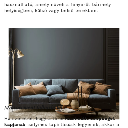
használható, amely növeli a fényerőt bármely
helyiségben, külső vagy belső terekben.
Mikrocement falburkolat
Ha szeretné, hogy a terei
maximális szépséget
kapjanak
, selymes tapintásúak legyenek, akkor a