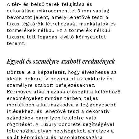
A tér- és belső terek felújítása és
dekorálása mikrocementtel 3 mm vastag
bevonatot jelent, amely lehetővé teszi a
luxus légkörök létrehozását munkálatok és
törmelékek nélkül. Ez a törmelék nélküli
luxusra tett fogadás kiváló környezetet
teremt.
Egyedi és személyre szabott eredmények
Döntse le a képzeletét, hogy élvezhesse az
ideális dekoratív bevonatot az exkluzív és
személyre szabott befejezésekhez.
Kézműves alkalmazása elősegíti a különböző
eredményeket minden térben, teljes
mértékben alkalmazkodva a legigényesebb
ízlésekhez, és lehetővé teszi a dekoratív
szándékok bármilyen felületre való
rögzítését.
A Luxury Concrete segítségével
létrehozhat olyan helyiségeket, amelyek a
saját képmására és hasonlatosságára