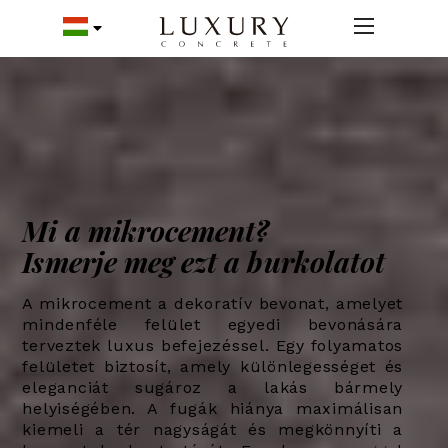
Mi a mikrocement?
Ismerje meg ezt a burkolatot
A mikrocement a dekoratív bevonat, amelyet
mindenféle felület egyedi bevonására
terveztek luxus befejezéssel. Egy folyamatos
felületet biztosít, amely különlegességet és
eleganciát sugároz a lakás bármely
helyiségében.
A fugák hiánya maximálisan
kiemeli a tér nagyságát és megkönnyíti a