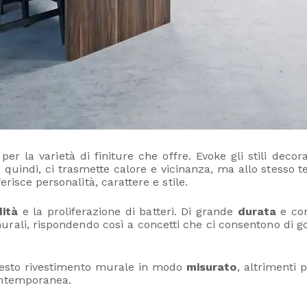
er la varietà di finiture che offre. Evoke gli stili decor
uindi, ci trasmette calore e vicinanza, ma allo stesso t
risce personalità, carattere e stile.
dità
e la proliferazione di batteri. Di grande
durata
e com
 murali, rispondendo così a concetti che ci consentono di g
uesto rivestimento murale in modo
misurato
, altrimenti
ontemporanea.