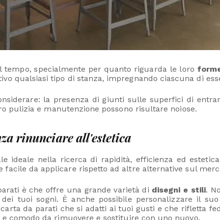
el tempo, specialmente per quanto riguarda le loro
forme
o qualsiasi tipo di stanza, impregnando ciascuna di esse 
nsiderare: la presenza di giunti sulle superfici di entra
loro pulizia e manutenzione possono risultare noiose.
za rinunciare all'estetica
le ideale nella ricerca di rapidità, efficienza ed esteti
acile da applicare rispetto ad altre alternative sul merc
 parati è che offre una grande varietà di
disegni e stili
. N
 dei tuoi sogni. È anche possibile personalizzare il su
arta da parati che si adatti ai tuoi gusti e che rifletta f
le e comodo da rimuovere e sostituire con uno nuovo.