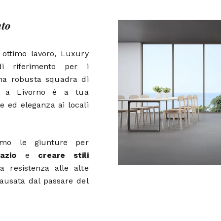
nto
 ottimo lavoro, Luxury
 riferimento per i
Una robusta squadra di
to a Livorno è a tua
e ed eleganza ai locali
iamo le giunture per
azio
e
creare stili
ua resistenza alle alte
causata dal passare del