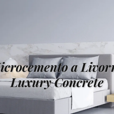
icrocemento a Livor
Luxury Concrete