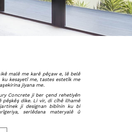
çikê malê me karê pêçaw e, lê belê
 ku kesayetî me, tastes estetîk me
şekirina jiyana me.
ry Concrete ji ber çend rehetiyên
 pêşkêş dike. Li vir, di cîhê ilhamê
artinek ji designan bibînin ku bi
karîgeriya, serlêdana materyalê û