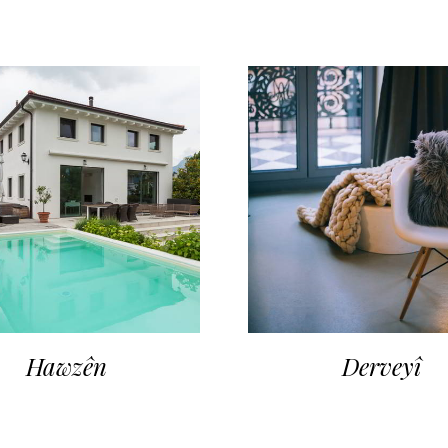
Hawzên
Derveyî