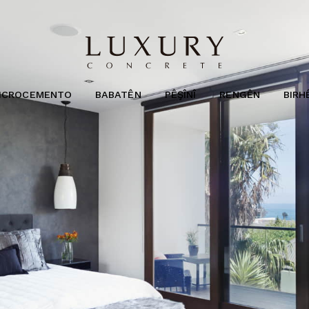
ICROCEMENTO
BABATÊN
PÊŞÎNÎ
RENGÊN
BIRH