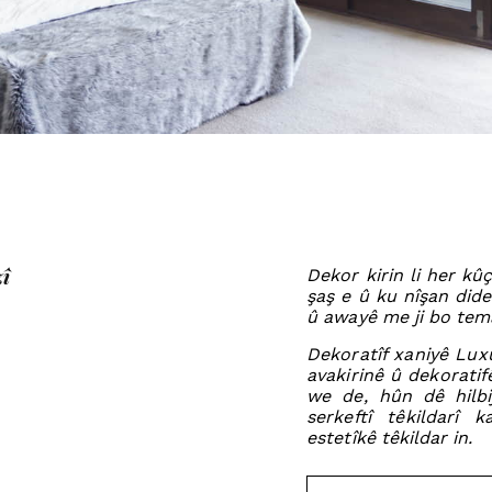
zî
Dekor kirin li her kû
şaş e û ku nîşan dide
û awayê me ji bo tema
Dekoratîf xaniyê
Luxu
avakirinê û dekoratifê
we de, hûn dê hilbij
serkeftî têkildarî 
estetîkê têkildar in.