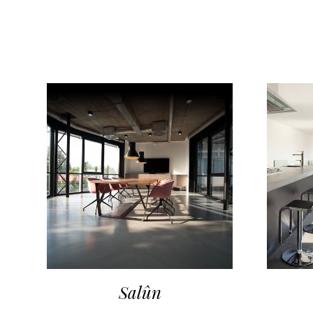
Salûn