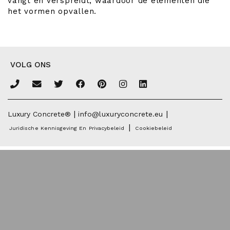
vangt en verspreidt, waardoor de elementen die
het vormen opvallen.
VOLG ONS
|
|
Luxury Concrete®
info@luxuryconcrete.eu
|
Juridische Kennisgeving En Privacybeleid
Cookiebeleid