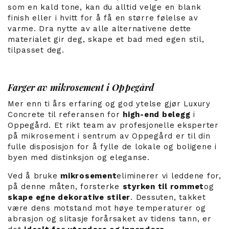
som en kald tone, kan du alltid velge en blank
finish eller i hvitt for å få en større følelse av
varme. Dra nytte av alle alternativene dette
materialet gir deg, skape et bad med egen stil,
tilpasset deg.
Farger av mikrosement i Oppegård
Mer enn ti års erfaring og god ytelse gjør Luxury
Concrete til referansen for
high-end belegg
i
Oppegård. Et rikt team av profesjonelle eksperter
på mikrosement i sentrum av Oppegård er til din
fulle disposisjon for å fylle de lokale og boligene i
byen med distinksjon og eleganse.
Ved å bruke
mikrosement
eliminerer vi leddene for,
på denne måten, forsterke
styrken til rommet
og
skape egne dekorative stiler
. Dessuten, takket
være dens motstand mot høye temperaturer og
abrasjon og slitasje forårsaket av tidens tann, er