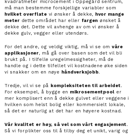
kvadratmeter microcement i Oppegård sentrum,
må man bestemme forskjellige variabler som
hvilket overflate
vi ønsker å dekke,
hvor mange
meter
dette området har eller
fargen
ønsket å
dekke det. Dette vil avhenge av om vi ønsker å
dekke gulv, vegger eller utendørs.
For det andre, og veldig viktig, må vi se om
våre
applikasjoner
, må gå over basen som det vil bli
brukt på. I tilfelle uregelmessigheter, må de
handle og i dette tilfellet vil kostnadene øke siden
vi snakker om en nøye
håndverksjobb
.
Tredje, vil vi se på
kompleksiteten til arbeidet
.
For eksempel, å bygge en
mikrosementpool
er
mer komplisert enn å dekke gulvet eller veggene i
hvilken som helst bolig eller kommersielt lokale,
så det er naturlig at det har en høyere kostnad.
Vår kvalitet er høy, så vel som vårt engasjement
.
Så vi forplikter oss til å tilby deg et unikt, varig og