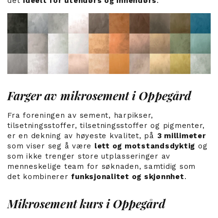
det
ideelt for utendørs og innendørs
.
Farger av mikrosement i Oppegård
Fra foreningen av sement, harpikser,
tilsetningsstoffer, tilsetningsstoffer og pigmenter,
er en dekning av høyeste kvalitet, på
3 millimeter
som viser seg å være
lett og motstandsdyktig
og
som ikke trenger store utplasseringer av
menneskelige team for søknaden, samtidig som
det kombinerer
funksjonalitet og skjønnhet
.
Mikrosement kurs i Oppegård