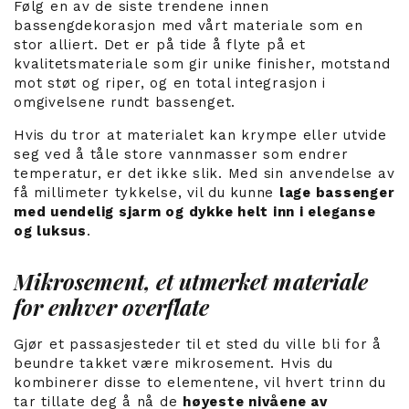
Følg en av de siste trendene innen
bassengdekorasjon med vårt materiale som en
stor alliert. Det er på tide å flyte på et
kvalitetsmateriale som gir unike finisher, motstand
mot støt og riper, og en total integrasjon i
omgivelsene rundt bassenget.
Hvis du tror at materialet kan krympe eller utvide
seg ved å tåle store vannmasser som endrer
temperatur, er det ikke slik. Med sin anvendelse av
få millimeter tykkelse, vil du kunne
lage bassenger
med uendelig sjarm og dykke helt inn i eleganse
og luksus
.
Mikrosement, et utmerket materiale
for enhver overflate
Gjør et passasjesteder til et sted du ville bli for å
beundre takket være mikrosement. Hvis du
kombinerer disse to elementene, vil hvert trinn du
tar tillate deg å nå de
høyeste nivåene av