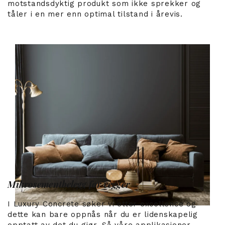
motstandsdyktig produkt som ikke sprekker og
tåler i en mer enn optimal tilstand i årevis.
Mikrosementbelegg for vegger
I Luxury Concrete søker vi etter excellence og
dette kan bare oppnås når du er lidenskapelig