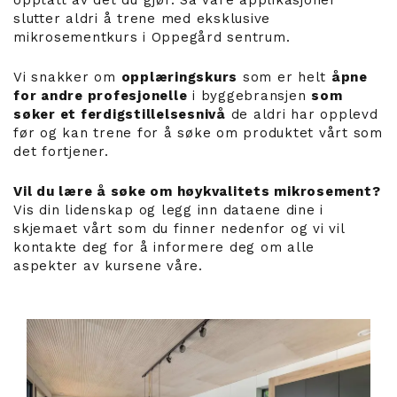
opptatt av det du gjør. Så våre applikasjoner
slutter aldri å trene med eksklusive
mikrosementkurs i Oppegård sentrum.
Vi snakker om
opplæringskurs
som er helt
åpne
for andre profesjonelle
i byggebransjen
som
søker et ferdigstillelsesnivå
de aldri har opplevd
før og kan trene for å søke om produktet vårt som
det fortjener.
Vil du lære å søke om høykvalitets mikrosement?
Vis din lidenskap og legg inn dataene dine i
skjemaet vårt som du finner nedenfor og vi vil
kontakte deg for å informere deg om alle
aspekter av kursene våre.