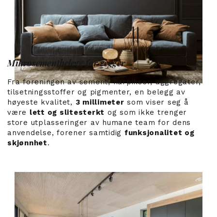
Mikrosementbelegg for vegger
Fra foreningen av sement, harpikser, aggregater,
tilsetningsstoffer og pigmenter, en belegg av
høyeste kvalitet,
3 millimeter
som viser seg å
være
lett og slitesterkt
og som ikke trenger
store utplasseringer av humane team for dens
anvendelse, forener samtidig
funksjonalitet og
skjønnhet
.