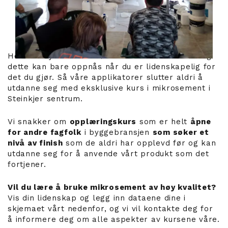
Hos Luxury Concrete søker vi etter excellence og
dette kan bare oppnås når du er lidenskapelig for
det du gjør. Så våre applikatorer slutter aldri å
utdanne seg med eksklusive kurs i mikrosement i
Steinkjer sentrum.
Vi snakker om
opplæringskurs
som er helt
åpne
for andre fagfolk
i byggebransjen
som søker et
nivå av finish
som de aldri har opplevd før og kan
utdanne seg for å anvende vårt produkt som det
fortjener.
Vil du lære å bruke mikrosement av høy kvalitet?
Vis din lidenskap og legg inn dataene dine i
skjemaet vårt nedenfor, og vi vil kontakte deg for
å informere deg om alle aspekter av kursene våre.