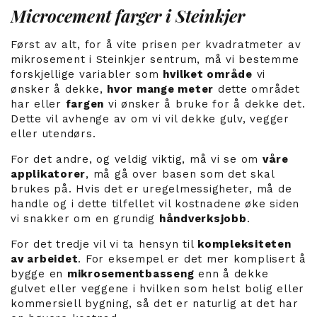
Microcement farger i Steinkjer
Først av alt, for å vite prisen per kvadratmeter av
mikrosement i Steinkjer sentrum, må vi bestemme
forskjellige variabler som
hvilket område
vi
ønsker å dekke,
hvor mange meter
dette området
har eller
fargen
vi ønsker å bruke for å dekke det.
Dette vil avhenge av om vi vil dekke gulv, vegger
eller utendørs.
For det andre, og veldig viktig, må vi se om
våre
applikatorer
, må gå over basen som det skal
brukes på. Hvis det er uregelmessigheter, må de
handle og i dette tilfellet vil kostnadene øke siden
vi snakker om en grundig
håndverksjobb
.
For det tredje vil vi ta hensyn til
kompleksiteten
av arbeidet
. For eksempel er det mer komplisert å
bygge en
mikrosementbasseng
enn å dekke
gulvet eller veggene i hvilken som helst bolig eller
kommersiell bygning, så det er naturlig at det har