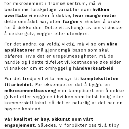
for mikrosement i Tromsø sentrum, må vi
bestemme forskjellige variabler som
hvilken
overflate
vi ønsker å dekke,
hvor mange meter
dette området har, eller
fargen
vi ønsker å bruke
for å dekke den. Dette vil avhenge av om vi ønsker
å dekke gulv, vegger eller utendørs.
For det andre, og veldig viktig, må vi se om
våre
applikatorer
må gjennomgå basen som skal
påføres. Hvis det er uregelmessigheter, må de
handle og i dette tilfellet vil kostnadene øke siden
vi snakker om et omhyggelig
håndverksarbeid
.
For det tredje vil vi ta hensyn til
kompleksiteten
til arbeidet
. For eksempel er det å bygge en
mikrosementbasseng
mer komplisert enn å dekke
gulvet eller veggene i hvilken som helst bolig eller
kommersiell lokal, så det er naturlig at det har en
høyere kostnad.
Vår kvalitet er høy, akkurat som vårt
engasjement
. Således, vi forplikter oss til å tilby