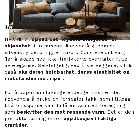
Mikrosementbelegg for vegger
Hvis du vil
oppnå det høyeste uttrykket for
skjønnhet
til rommene dine ved å gi dem en
silkeaktig berøring, er Luxury Concrete ditt valg.
Tør å skape nye ikke-trafikkerte overflater fulle
av eleganse. Selvfølgelig, ved å kle veggene, vil du
også
øke deres holdbarhet, deres elastisitet og
motstanden mot riper
.
For å oppnå unntakslige endelige finish er det
nødvendig å bruke en forsegler lakk, som i tillegg
til å forskjønne kan du få en vanntett belægning
som
beskytter den mot rennende vann
. Det er den
perfekte løsningen for
applikasjon i fuktige
områder
.