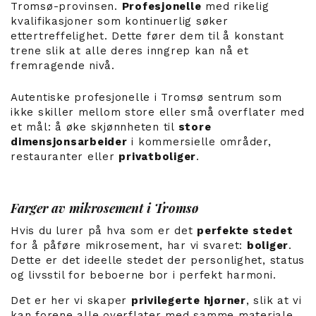
Tromsø-provinsen.
Profesjonelle
med rikelig
kvalifikasjoner som kontinuerlig søker
ettertreffelighet. Dette fører dem til å konstant
trene slik at alle deres inngrep kan nå et
fremragende nivå.
Autentiske profesjonelle i Tromsø sentrum som
ikke skiller mellom store eller små overflater med
et mål: å øke skjønnheten til
store
dimensjonsarbeider
i kommersielle områder,
restauranter eller
privatboliger
.
Farger av mikrosement i Tromsø
Hvis du lurer på hva som er det
perfekte stedet
for å påføre mikrosement, har vi svaret:
boliger
.
Dette er det ideelle stedet der personlighet, status
og livsstil for beboerne bor i perfekt harmoni.
Det er her vi skaper
privilegerte hjørner
, slik at vi
kan forene alle overflater med samme materiale.