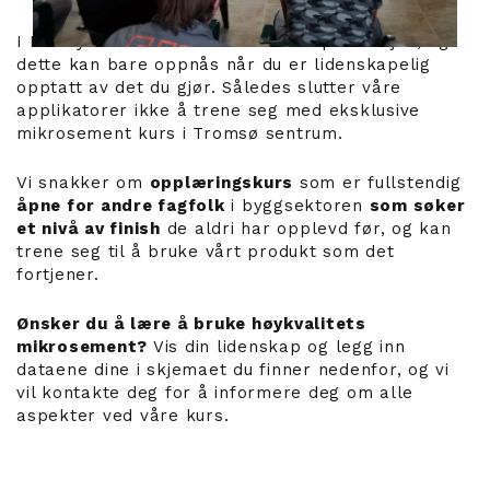
I Luxury Concrete streber vi etter perfeksjon, og
dette kan bare oppnås når du er lidenskapelig
opptatt av det du gjør. Således slutter våre
applikatorer ikke å trene seg med eksklusive
mikrosement kurs i Tromsø sentrum.
Vi snakker om
opplæringskurs
som er fullstendig
åpne for andre fagfolk
i byggsektoren
som søker
et nivå av finish
de aldri har opplevd før, og kan
trene seg til å bruke vårt produkt som det
fortjener.
Ønsker du å lære å bruke høykvalitets
mikrosement?
Vis din lidenskap og legg inn
dataene dine i skjemaet du finner nedenfor, og vi
vil kontakte deg for å informere deg om alle
aspekter ved våre kurs.