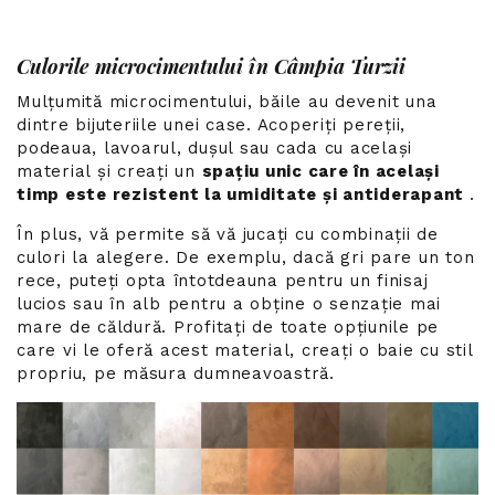
Culorile microcimentului în Câmpia Turzii
Mulțumită microcimentului, băile au devenit una
dintre bijuteriile unei case. Acoperiți pereții,
podeaua, lavoarul, dușul sau cada cu același
material și creați un
spațiu unic care în același
timp este rezistent la umiditate și antiderapant
.
În plus, vă permite să vă jucați cu combinații de
culori la alegere. De exemplu, dacă gri pare un ton
rece, puteți opta întotdeauna pentru un finisaj
lucios sau în alb pentru a obține o senzație mai
mare de căldură. Profitați de toate opțiunile pe
care vi le oferă acest material, creați o baie cu stil
propriu, pe măsura dumneavoastră.