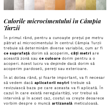
Culorile microcimentului în Câmpia
Turzii
În primul rând, pentru a cunoaște prețul pe metru
pătrat al microcimentului în centrul Câmpia Turzii
trebuie să determinăm diverse variabile, cum ar fi
ce suprafață
dorim să acoperim,
câți metri
are
această zonă sau
ce culoare
dorim pentru a o
acoperi. Acest lucru va depinde dacă dorim să
acoperim pardoseli, pereți sau exterioare.
În al doilea rând, și foarte important, va fi necesar
să vedem dacă
aplicatorii noștri
trebuie să
revizuiască baza pe care aceasta va fi aplicată. În
cazul în care există neregularități, vor trebui să
intervină și în acest caz, costul va crește deoarece
vorbim despre o muncă
artizanală
meticuloasă.