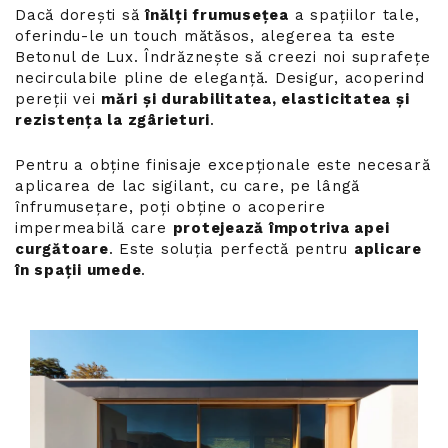
Dacă dorești să
înălți frumusețea
a spațiilor tale,
oferindu-le un touch mătăsos, alegerea ta este
Betonul de Lux. Îndrăznește să creezi noi suprafețe
necirculabile pline de eleganță. Desigur, acoperind
pereții vei
mări și durabilitatea, elasticitatea și
rezistența la zgârieturi
.
Pentru a obține finisaje excepționale este necesară
aplicarea de lac sigilant, cu care, pe lângă
înfrumusețare, poți obține o acoperire
impermeabilă care
protejează împotriva apei
curgătoare
. Este soluția perfectă pentru
aplicare
în spații umede
.