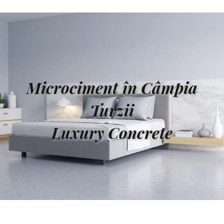
Microciment în Câmpia
Turzii
Luxury Concrete