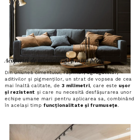
Acoperiri de microciment pentru pereți
Din uniunea cimentului, rășinilor, agregatelor,
aditivilor și pigmenților, un strat de vopsea de cea
mai înaltă calitate, de
3 milimetri
, care este
ușor
și rezistent
și care nu necesită desfășurarea unor
echipe umane mari pentru aplicarea sa, combinând
în același timp
funcționalitate și frumusețe
.