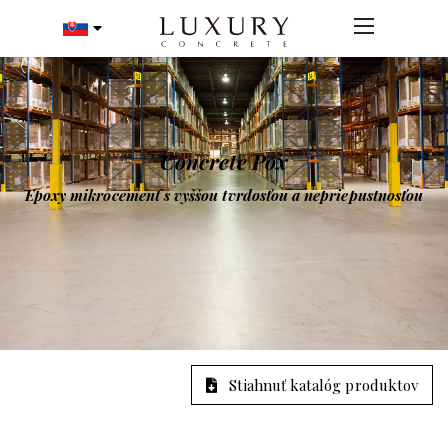
Concrete Pox
Epoxy mikrocement s vyššou tvrdosťou a nepriepustnosťou
Stiahnuť katalóg produktov