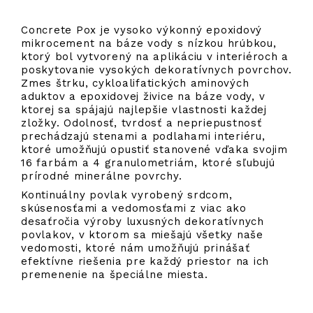
Concrete Pox je vysoko výkonný epoxidový
mikrocement na báze vody s nízkou hrúbkou,
ktorý bol vytvorený na aplikáciu v interiéroch a
poskytovanie vysokých dekoratívnych povrchov.
Zmes štrku, cykloalifatických aminových
aduktov a epoxidovej živice na báze vody, v
ktorej sa spájajú najlepšie vlastnosti každej
zložky. Odolnosť, tvrdosť a nepriepustnosť
prechádzajú stenami a podlahami interiéru,
ktoré umožňujú opustiť stanovené vďaka svojim
16 farbám a 4 granulometriám, ktoré sľubujú
prírodné minerálne povrchy.
Kontinuálny povlak vyrobený srdcom,
skúsenosťami a vedomosťami z viac ako
desaťročia výroby luxusných dekoratívnych
povlakov, v ktorom sa miešajú všetky naše
vedomosti, ktoré nám umožňujú prinášať
efektívne riešenia pre každý priestor na ich
premenenie na špeciálne miesta.