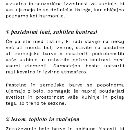
vizualna in senzorična izvrstnost za kuhinje, ki
vas ujamejo in so definicija tistega, kar običajno
poznamo kot harmonijo.
S pastelnimi toni, subtilen kontrast
Če pa ste med tistimi, ki radi stavijo na nekaj
več ali morda bolj izvirno, stavite na pastelne
ali zemeljske barve v nekaterih podrobnostih
vaše kuhinje in ustvarite nežen kontrast med
vsemi elementi. Samodejno boste ustvarili
razlikovalno in izvirno atmosfero.
Pastelne in zemeljske barve se popolnoma
ujemajo z belo, pomagajo še naprej poudarjati
svetlost in prostornost vaše kuhinje in poleg
tega, so trend te sezone.
Z lesom, toploto in značajem
Združevanje bele barve in običajne čistosti, ki