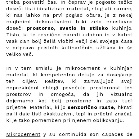
treba posvetiti čas. In čeprav je pogosto težko
doseči tisti idealiziran material, slog ali namen,
ki nas lahko na prvi pogled očara, je z nekaj
majhnimi dekorativnimi triki zelo enostavno
doseči
prostorno, svetlo in stilsko
kuhinjo.
Tisto, ki te resnično naredi udobno in v kateri
vsak dan bolj želiš vložiti večji del svojega časa
v pripravo pristnih kulinaričnih užitkov in še
veliko več.
In v tem smislu je mikrocement v kuhinjah
material, ki kompetentno deluje za doseganje
teh ciljev. Rešitev, ki zahvaljujoč svoji
neprekinjeni oblogi povečuje prostornost teh
prostorov in omogoča, da jih vizualno
dojemamo kot bolj prostorne in zato tudi
prijetne. Material, ki jo
senzorično raste
, hkrati
pa ji daje tisti ekskluzivni, lepi in prijetni značaj,
ki je tako pomemben pri njenem oblikovanju.
Mikrocement
y su continuida son capaces de