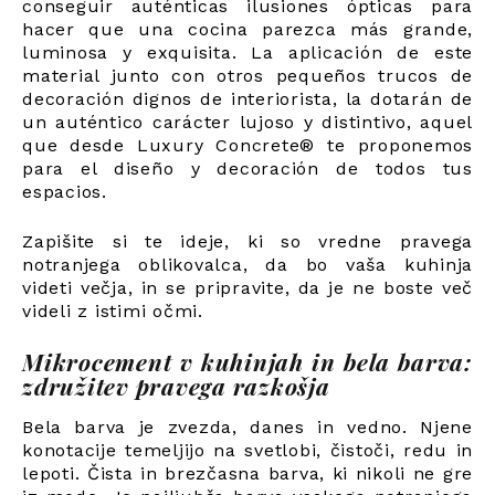
conseguir auténticas ilusiones ópticas para
hacer que una cocina parezca más grande,
luminosa y exquisita. La aplicación de este
material junto con otros pequeños trucos de
decoración dignos de interiorista, la dotarán de
un auténtico carácter lujoso y distintivo, aquel
que desde Luxury Concrete® te proponemos
para el diseño y decoración de todos tus
espacios.
Zapišite si te ideje, ki so vredne pravega
notranjega oblikovalca, da bo vaša kuhinja
videti večja, in se pripravite, da je ne boste več
videli z istimi očmi.
Mikrocement v kuhinjah in bela barva:
združitev pravega razkošja
Bela barva je zvezda, danes in vedno. Njene
konotacije temeljijo na svetlobi, čistoči, redu in
lepoti. Čista in brezčasna barva, ki nikoli ne gre