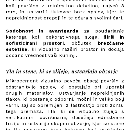
koli površino z minimalno debelino, največ 3
mm, in ustvariti tlakovce brez spojev, kjer te
neprekinjenost prepoji in te očara s svojimi čari.
Sodobnost in avantgarda
za poudarjanje
katerega koli dekorativnega sloga,
širši in
sofisticirani prostori
, občutek
brezčasne
estetike
, ki vizualno razširi prostor in dodaja
dodano vrednost vaši kuhinji.
Tla in stene, ki se zlijejo, ustvarjajo obzorje
Mikrocement vizualno poveča obseg površin z
odstranitvijo spojev, ki obstajajo pri uporabi
drugih materialov. Ustvarjanje neprekinjenih
tlakov, ki postanejo odporni, močni in veliko bolj
varni, saj so opremljeni z lastnostjo proti zdrsu
tega premaza. Tla, ki se vizualno zlijejo s
vertikalnimi površinami, dosežejo edinstveno
fuzijo in ustvarijo skupen obzorje, kjer so stene
in tla povezane brez kakršne koli prekinitve