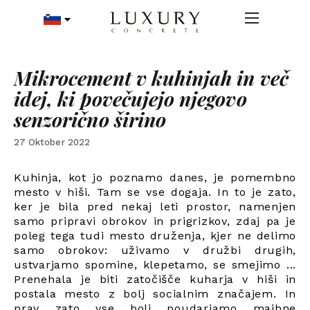
Mikrocement v kuhinjah in več
idej, ki povečujejo njegovo
senzorično širino
27 Oktober 2022
Kuhinja, kot jo poznamo danes, je pomembno
mesto v hiši. Tam se vse dogaja. In to je zato,
ker je bila pred nekaj leti prostor, namenjen
samo pripravi obrokov in prigrizkov, zdaj pa je
poleg tega tudi mesto druženja, kjer ne delimo
samo obrokov: uživamo v družbi drugih,
ustvarjamo spomine, klepetamo, se smejimo ...
Prenehala je biti zatočišče kuharja v hiši in
postala mesto z bolj socialnim značajem. In
prav zato vse bolj poudarjamo majhne