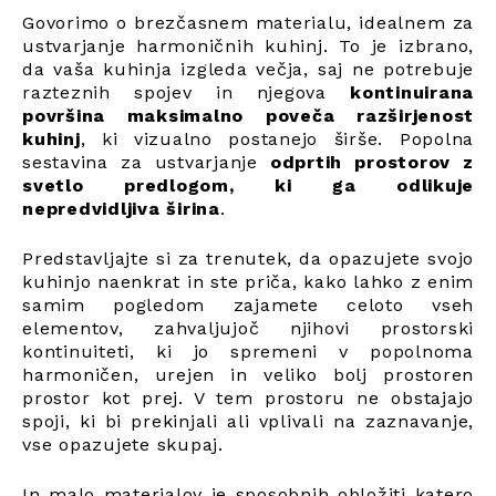
Govorimo o brezčasnem materialu, idealnem za
ustvarjanje harmoničnih kuhinj. To je izbrano,
da vaša kuhinja izgleda večja, saj ne potrebuje
razteznih spojev in njegova
kontinuirana
površina maksimalno poveča razširjenost
kuhinj
, ki vizualno postanejo širše. Popolna
sestavina za ustvarjanje
odprtih prostorov z
svetlo predlogom, ki ga odlikuje
nepredvidljiva širina
.
Predstavljajte si za trenutek, da opazujete svojo
kuhinjo naenkrat in ste priča, kako lahko z enim
samim pogledom zajamete celoto vseh
elementov, zahvaljujoč njihovi prostorski
kontinuiteti, ki jo spremeni v popolnoma
harmoničen, urejen in veliko bolj prostoren
prostor kot prej. V tem prostoru ne obstajajo
spoji, ki bi prekinjali ali vplivali na zaznavanje,
vse opazujete skupaj.
In malo materialov je sposobnih obložiti katero