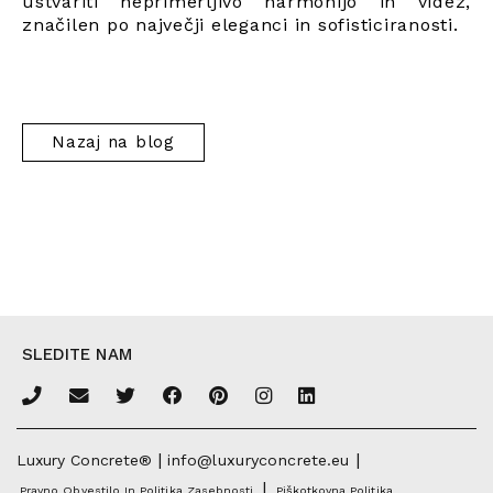
ustvariti neprimerljivo harmonijo in videz,
značilen po največji eleganci in sofisticiranosti.
Nazaj na blog
SLEDITE NAM
|
|
Luxury Concrete®
info@luxuryconcrete.eu
|
Pravno Obvestilo In Politika Zasebnosti
Piškotkovna Politika