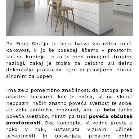
Po Feng Shuiju je bela barva zdravilna moč,
kakovost, ki jo še posebej iščemo v prostorih,
kot so kuhinje. In to je med mnogimi drugimi
razlogi, zakaj je izbira za celotno ali delno
dekoracijo prostorov, kjer pripravljamo hrano,
sinonim za uspeh.
Ima zelo pomembno značilnost, da izstopa pred
ostalimi barvami, ker je edina, ki na skoraj
neopazni način znatno poveča svetlost te sobe.
Je zelo zanimiva možnost, ker le
bela
lahko
poveča svetlobo, hkrati pa tudi
poveča občutek
prostornosti
. Dva koncepta, ki vedno gresta z
roko v roki, ustvarjata vizualni učinek
lahkotnosti in ustvarjata prostore polne