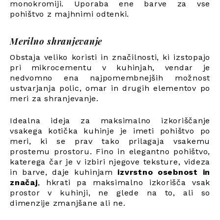
monokromiji. Uporaba ene barve za vse
pohištvo z majhnimi odtenki.
Merilno shranjevanje
Obstaja veliko koristi in značilnosti, ki izstopajo
pri mikrocementu v kuhinjah, vendar je
nedvomno ena najpomembnejših možnost
ustvarjanja polic, omar in drugih elementov po
meri za shranjevanje.
Idealna ideja za maksimalno izkoriščanje
vsakega kotička kuhinje je imeti pohištvo po
meri, ki se prav tako prilagaja vsakemu
prostemu prostoru. Fino in elegantno pohištvo,
katerega čar je v izbiri njegove teksture, videza
in barve, daje kuhinjam
izvrstno osebnost in
značaj
, hkrati pa maksimalno izkorišča vsak
prostor v kuhinji, ne glede na to, ali so
dimenzije zmanjšane ali ne.