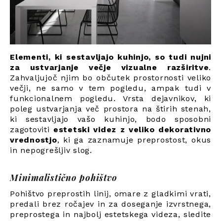
Elementi, ki sestavljajo kuhinjo, so tudi nujni
za ustvarjanje večje vizualne razširitve
.
Zahvaljujoč njim bo občutek prostornosti veliko
večji, ne samo v tem pogledu, ampak tudi v
funkcionalnem pogledu. Vrsta dejavnikov, ki
poleg ustvarjanja več prostora na štirih stenah,
ki sestavljajo vašo kuhinjo, bodo sposobni
zagotoviti
estetski videz z veliko dekorativno
vrednostjo
, ki ga zaznamuje preprostost, okus
in nepogrešljiv slog.
Minimalistično pohištvo
Pohištvo preprostih linij, omare z gladkimi vrati,
predali brez ročajev in za doseganje izvrstnega,
preprostega in najbolj estetskega videza, sledite