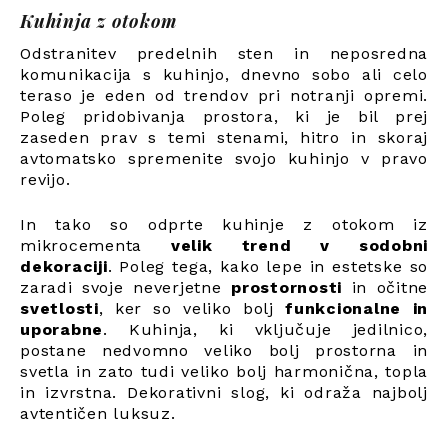
Kuhinja z otokom
Odstranitev predelnih sten in neposredna
komunikacija s kuhinjo, dnevno sobo ali celo
teraso je eden od trendov pri notranji opremi.
Poleg pridobivanja prostora, ki je bil prej
zaseden prav s temi stenami, hitro in skoraj
avtomatsko spremenite svojo kuhinjo v pravo
revijo.
In tako so odprte kuhinje z otokom iz
mikrocementa
velik trend v sodobni
dekoraciji
. Poleg tega, kako lepe in estetske so
zaradi svoje neverjetne
prostornosti
in očitne
svetlosti
, ker so veliko bolj
funkcionalne in
uporabne
. Kuhinja, ki vključuje jedilnico,
postane nedvomno veliko bolj prostorna in
svetla in zato tudi veliko bolj harmonična, topla
in izvrstna. Dekorativni slog, ki odraža najbolj
avtentičen luksuz.