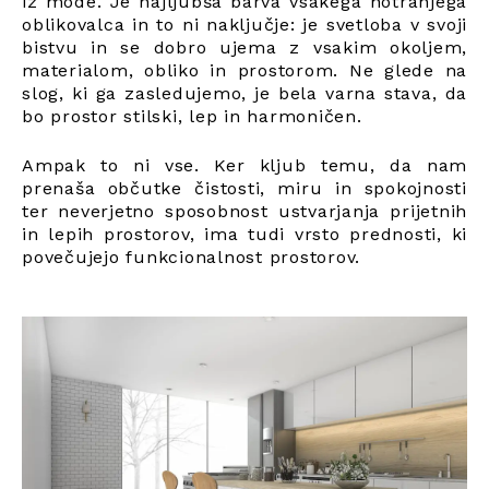
iz mode. Je najljubša barva vsakega notranjega
oblikovalca in to ni naključje: je svetloba v svoji
bistvu in se dobro ujema z vsakim okoljem,
materialom, obliko in prostorom. Ne glede na
slog, ki ga zasledujemo, je bela varna stava, da
bo prostor stilski, lep in harmoničen.
Ampak to ni vse. Ker kljub temu, da nam
prenaša občutke čistosti, miru in spokojnosti
ter neverjetno sposobnost ustvarjanja prijetnih
in lepih prostorov, ima tudi vrsto prednosti, ki
povečujejo funkcionalnost prostorov.