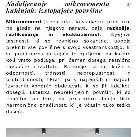
Nadaljevanje mikrocementa v
kuhinjah: izstopajoče površine
Mikrocement
je material, ki vsakemu prostoru,
ne glede na njegovo naravo, daje
razkošje,
razlikovanje in ekskluzivnost
. Njegove
lastnosti, ki so resnično šokantne, uspejo
prekriti vse površine s svojo vsestranskostjo, ki
se popolnoma prilagaja in oprijema na katero
koli vrsto podlage, pri čemer dosega resnično
razkošne rezultate. Razkošje, ki se kaže v
odpornosti, trdnosti, nepropustnosti in
protizdrsnosti, hkrati pa v najlepših in najbolj
izvrstnih končnih obdelavah, ki so jih kdajkoli
dosegli. Estetika neprekinjenih površin, ki so
značilne po tem, da prostorom dajejo tisto
harmonično značilnost, ki je včasih tako težko
doseči.