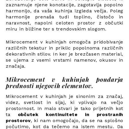
zaznamuje njene konotacije, zagotavlja popolno
harmonijo, da vaša kuhinja izgleda večja. Poleg
harmonije prenaša tudi toplino, čistočo in
naravnost, napolni celoten prostor z občutki
miru in bližine ter s trendovskim slogom.
Mikrocement v kuhinjah omogoča pridobivanje
različnih tekstur in priklic popolnoma različnih
dekorativnih stilov. In ker je brezčasen material,
se ujema z vsemi vrstami namenov, okusov in
značaja.
Mikrocement v kuhinjah poudarja
prednosti njegovih elementov.
Mikrocement v kuhinjah je sinonim za značaj,
videz, svetlost in sijaj, ki vplivajo na večjo
prostornost. In malo stvari je tako prijetnih kot
ta
občutek kontinuitete in prostranih
prostorov
, ki nam omogočajo, da se na splošno
počutimo, kot da tečemo na istem mestu. Da