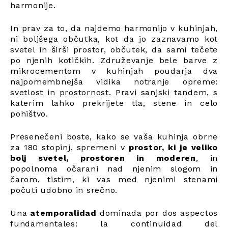
harmonije.
In prav za to, da najdemo harmonijo v kuhinjah,
ni boljšega občutka, kot da jo zaznavamo kot
svetel in širši prostor, občutek, da sami tečete
po njenih kotičkih. Združevanje bele barve z
mikrocementom v kuhinjah poudarja dva
najpomembnejša vidika notranje opreme:
svetlost in prostornost. Pravi sanjski tandem, s
katerim lahko prekrijete tla, stene in celo
pohištvo.
Presenečeni boste, kako se vaša kuhinja obrne
za 180 stopinj, spremeni v
prostor, ki je veliko
bolj svetel, prostoren in moderen
, in
popolnoma očarani nad njenim slogom in
čarom, tistim, ki vas med njenimi stenami
počuti udobno in srečno.
Una
atemporalidad
dominada por dos aspectos
fundamentales: la continuidad del