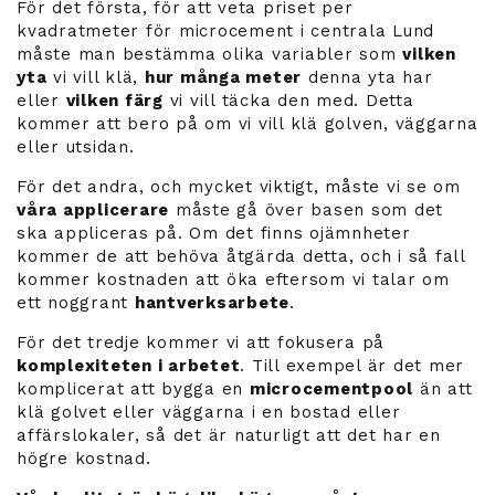
För det första, för att veta priset per
kvadratmeter för microcement i centrala Lund
måste man bestämma olika variabler som
vilken
yta
vi vill klä,
hur många meter
denna yta har
eller
vilken färg
vi vill täcka den med. Detta
kommer att bero på om vi vill klä golven, väggarna
eller utsidan.
För det andra, och mycket viktigt, måste vi se om
våra applicerare
måste gå över basen som det
ska appliceras på. Om det finns ojämnheter
kommer de att behöva åtgärda detta, och i så fall
kommer kostnaden att öka eftersom vi talar om
ett noggrant
hantverksarbete
.
För det tredje kommer vi att fokusera på
komplexiteten i arbetet
. Till exempel är det mer
komplicerat att bygga en
microcementpool
än att
klä golvet eller väggarna i en bostad eller
affärslokaler, så det är naturligt att det har en
högre kostnad.