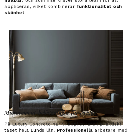
hållbar
, och som inte kräver stora team för att
appliceras, vilket kombinerar
funktionalitet och
skönhet
.
Microcement-beläggningar för väggar
På Luxury Concrete har vi applicerare i praktiskt
taget hela Lunds län.
Professionella
arbetare med