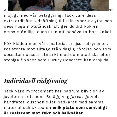
Att skapa ett kök som är fläckbeständigt är endast
möjligt med vår beläggning. Tack vare dess
extraordinära vidhäftning till alla typer av ytor och
dess höga motståndskraft ger du ditt kök en
oemotståndlig touch utan att behöva ta bort kakel.
Kök klädda med vårt material är ljusa utrymmen,
resistenta mot slitage från daglig rörelse och som
dessutom passar utmärkt med de metalliska eller
steniga finisher som Luxury Concrete kan erbjuda.
Individuell rådgivning
Tack vare microcement har badrum blivit en av
juvelerna i ett hem. Belägg väggarna, golvet,
handfatet, duschen eller badkaret med samma
material och skapa en
unik plats som samtidigt
är resistent mot fukt och halksäker
.