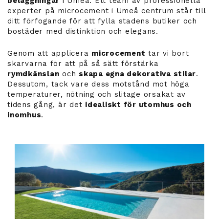
beläggningar
i Umeå. Ett team av professionella
experter på microcement i Umeå centrum står till
ditt förfogande för att fylla stadens butiker och
bostäder med distinktion och elegans.
Genom att applicera
microcement
tar vi bort
skarvarna för att på så sätt förstärka
rymdkänslan
och
skapa egna dekorativa stilar
.
Dessutom, tack vare dess motstånd mot höga
temperaturer, nötning och slitage orsakat av
tidens gång, är det
idealiskt för utomhus och
inomhus
.