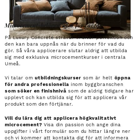
Microcement-beläggningar för väggar
På Luxury Concrete strävar vi efter perfektion och
den kan bara uppnås när du brinner för vad du
gör. Så våra applicerare slutar aldrig att utbilda
sig med exklusiva microcementkurser i centrala
Umeå.
Vi talar om
utbildningskurser
som är helt
öppna
för andra professionella
inom byggbranschen
som söker en finishnivå
som de aldrig tidigare har
upplevt och kan utbilda sig för att applicera vår
produkt som den förtjänar.
Vill du lära dig att applicera högkvalitativt
microcement?
Visa din passion och ange dina
uppgifter i vårt formulär som du hittar längre ner
och vi kommer att kontakta dig för att informera