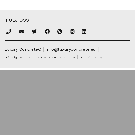
FÖLJ OSS
|
|
Luxury Concrete®
info@luxuryconcrete.eu
|
Rättsligt Meddelande Och Sekretesspolicy
Cookiepolicy