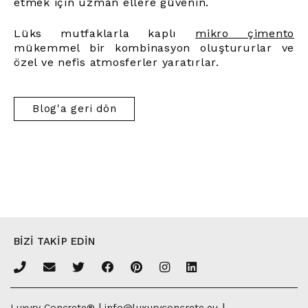
etmek için uzman ellere güvenin.
Lüks mutfaklarla kaplı
mikro çimento
mükemmel bir kombinasyon oluştururlar ve
özel ve nefis atmosferler yaratırlar.
Blog'a geri dön
BİZİ TAKİP EDİN
|
|
Luxury Concrete®
info@luxuryconcrete.eu