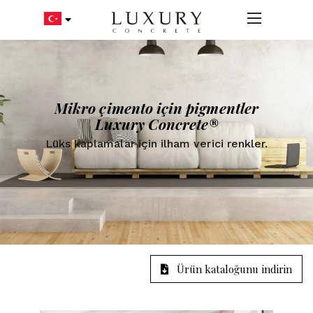
Mikro çimento için pigmentler
Luxury Concrete®
Lüks kaplamalar için ilham verici renkler.
Ürün kataloğunu indirin