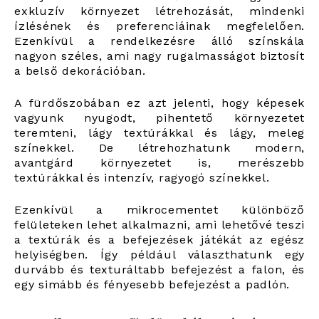
exkluzív környezet létrehozását, mindenki
ízlésének és preferenciáinak megfelelően.
Ezenkívül a rendelkezésre álló színskála
nagyon széles, ami nagy rugalmasságot biztosít
a belső dekorációban.
A fürdőszobában ez azt jelenti, hogy képesek
vagyunk nyugodt, pihentető környezetet
teremteni, lágy textúrákkal és lágy, meleg
színekkel. De létrehozhatunk modern,
avantgárd környezetet is, merészebb
textúrákkal és intenzív, ragyogó színekkel.
Ezenkívül a mikrocementet különböző
felületeken lehet alkalmazni, ami lehetővé teszi
a textúrák és a befejezések játékát az egész
helyiségben. Így például választhatunk egy
durvább és texturáltabb befejezést a falon, és
egy simább és fényesebb befejezést a padlón.