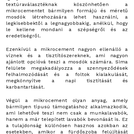
textúraválasztéknak köszönhetően a
mikrocementet bármilyen formájú és méretű
mosdók létrehozására lehet használni, a
legkisebbektől a legnagyobbakig, anélkül, hogy
le kellene mondani a szépségről és az
eredetiségről.
Ezenkívül a mikrocement nagyon ellenálló a
víznek és a tisztítószereknek, ami nagyon
ajánlott opcióvá teszi a mosdók számára. Sima
felülete megakadályozza a szennyeződések
felhalmozódását és a foltok kialakulását,
megkönnyítve a napi tisztítását és
karbantartását.
Végül a mikrocement olyan anyag, amely
bármilyen típusú támogatáshoz alkalmazkodik,
ami lehetővé teszi nem csak a munkalavabók,
hanem a már telepített lavabók bevonását is. Ez
a tulajdonság különösen hasznos azokban az
esetekben, amikor a fürdőszoba felújítását