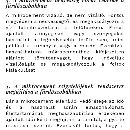
3. A mikrocement nedvesség elleni védelme a
fürdőszobákban
A mikrocement vízálló, de nem vízálló. Fontos
megvédeni a nedvességtől és megakadályozni a
víz felhalmozódását a felületeken. Ehhez
ajánlott szőnyegeket vagy szőnyegeket
használni a legnedvesebb területeken, mint
például a zuhanyzó vagy a mosdó. Ezenkívül
használhatunk mikrocementhez kifejezetten
ajánlott tömítőanyagot, hogy növeljük
vízállóságát és megakadályozzuk a foltok
kialakulását.
4. A mikrocement szigetelőjének rendszeres
megújítása a fürdőszobákban
Bár a mikrocement ellenálló, védőrétege az idő
és a használat során elhasználódhat.
Élettartamának meghosszabbítása érdekében
ajánlott időnként megújítani a tömítőt, a gyártó
utasításai szerint. Ezenkívül fontos, hogy a