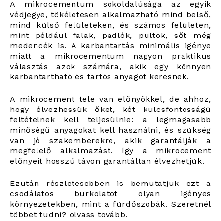
A mikrocementum sokoldalúsága az egyik
védjegye, tökéletesen alkalmazható mind belső,
mind külső felületeken, és számos felületen,
mint például falak, padlók, pultok, sőt még
medencék is. A karbantartás minimális igénye
miatt a mikrocementum nagyon praktikus
választás azok számára, akik egy könnyen
karbantartható és tartós anyagot keresnek.
A mikrocement tele van előnyökkel, de ahhoz,
hogy élvezhessük őket, két kulcsfontosságú
feltételnek kell teljesülnie: a legmagasabb
minőségű anyagokat kell használni, és szükség
van jó szakemberekre, akik garantálják a
megfelelő alkalmazást. Így a mikrocement
előnyeit hosszú távon garantáltan élvezhetjük.
Ezután részletesebben is bemutatjuk ezt a
csodálatos burkolatot olyan igényes
környezetekben, mint a fürdőszobák. Szeretnél
többet tudni? olvass tovább.