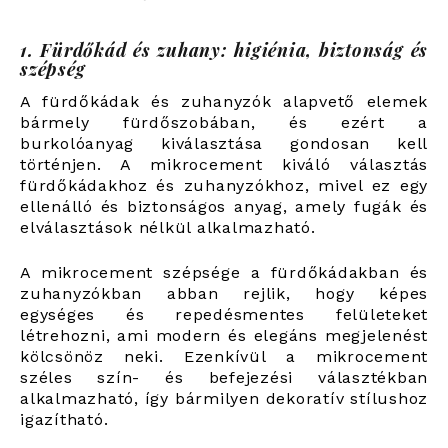
1. Fürdőkád és zuhany: higiénia, biztonság és
szépség
A fürdőkádak és zuhanyzók alapvető elemek
bármely fürdőszobában, és ezért a
burkolóanyag kiválasztása gondosan kell
történjen. A mikrocement kiváló választás
fürdőkádakhoz és zuhanyzókhoz, mivel ez egy
ellenálló és biztonságos anyag, amely fugák és
elválasztások nélkül alkalmazható.
A mikrocement szépsége a fürdőkádakban és
zuhanyzókban abban rejlik, hogy képes
egységes és repedésmentes felületeket
létrehozni, ami modern és elegáns megjelenést
kölcsönöz neki. Ezenkívül a mikrocement
széles szín- és befejezési választékban
alkalmazható, így bármilyen dekoratív stílushoz
igazítható.