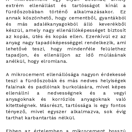
extrém ellenállást és tartósságot kínál a
fürdőszobában történő alkalmazásakor. Ez
annak köszönhető, hogy cementből, gyantákból
és más adalékanyagokból álló keverékből
készül, amely nagy ellenállóképességet biztosít
az kopás, ütés és kopás ellen. Ezenkívül ez az
anyag nagy tapadóképességgel rendelkezik, ami
lehetővé teszi, hogy mindenféle felülethez
tapadjon, és ellenálljon az idő múlásának
anélkül, hogy elromlana.
A mikrocement ellenállósága nagyon érdekessé
teszi a fürdőszobák és más nedves helyiségek
falainak és padlóinak burkolására, mivel képes
ellenállni a nedvességnek és a vegyi
anyagoknak és korróziós anyagoknak való
kitettségnek. Másrészt, tartóssága is egy fontos
tényező, mivel egyszer alkalmazva, sok évig
tarthat karbantartás nélkül.
Ebben az értelemben a mikrocement hosszú