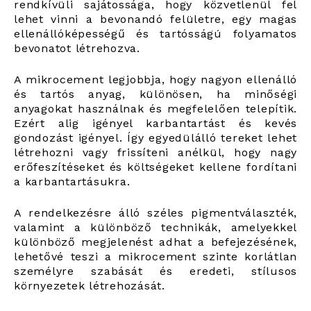
rendkívüli sajátossága, hogy közvetlenül fel
lehet vinni a bevonandó felületre, egy magas
ellenállóképességű és tartósságú folyamatos
bevonatot létrehozva.
A mikrocement legjobbja, hogy nagyon ellenálló
és tartós anyag, különösen, ha minőségi
anyagokat használnak és megfelelően telepítik.
Ezért alig igényel karbantartást és kevés
gondozást igényel. Így egyedülálló tereket lehet
létrehozni vagy frissíteni anélkül, hogy nagy
erőfeszítéseket és költségeket kellene fordítani
a karbantartásukra.
A rendelkezésre álló széles pigmentválaszték,
valamint a különböző technikák, amelyekkel
különböző megjelenést adhat a befejezésének,
lehetővé teszi a mikrocement szinte korlátlan
személyre szabását és eredeti, stílusos
környezetek létrehozását.