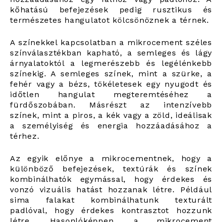
kőhatású befejezések pedig rusztikus és
természetes hangulatot kölcsönöznek a térnek.
A színekkel kapcsolatban a mikrocement széles
színválasztékban kapható, a semleges és lágy
árnyalatoktól a legmerészebb és legélénkebb
színekig. A semleges színek, mint a szürke, a
fehér vagy a bézs, tökéletesek egy nyugodt és
időtlen hangulat megteremtéséhez a
fürdőszobában. Másrészt az intenzívebb
színek, mint a piros, a kék vagy a zöld, ideálisak
a személyiség és energia hozzáadásához a
térhez.
Az egyik előnye a mikrocementnek, hogy a
különböző befejezések, textúrák és színek
kombinálhatók egymással, hogy érdekes és
vonzó vizuális hatást hozzanak létre. Például
sima falakat kombinálhatunk texturált
padlóval, hogy érdekes kontrasztot hozzunk
létre. Hasonlóképpen, a mikrocement