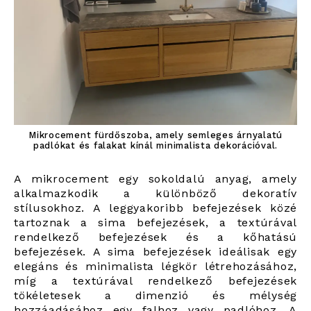
Mikrocement fürdőszoba, amely semleges árnyalatú
padlókat és falakat kínál minimalista dekorációval.
A mikrocement egy sokoldalú anyag, amely
alkalmazkodik a különböző dekoratív
stílusokhoz. A leggyakoribb befejezések közé
tartoznak a sima befejezések, a textúrával
rendelkező befejezések és a kőhatású
befejezések. A sima befejezések ideálisak egy
elegáns és minimalista légkör létrehozásához,
míg a textúrával rendelkező befejezések
tökéletesek a dimenzió és mélység
hozzáadásához egy falhoz vagy padlóhoz. A