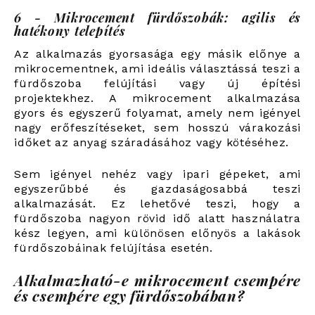
6 - Mikrocement fürdőszobák: agilis és
hatékony telepítés
Az alkalmazás gyorsasága egy másik előnye a
mikrocementnek, ami ideális választássá teszi a
fürdőszoba felújítási vagy új építési
projektekhez. A mikrocement alkalmazása
gyors és egyszerű folyamat, amely nem igényel
nagy erőfeszítéseket, sem hosszú várakozási
időket az anyag száradásához vagy kötéséhez.
Sem igényel nehéz vagy ipari gépeket, ami
egyszerűbbé és gazdaságosabbá teszi
alkalmazását. Ez lehetővé teszi, hogy a
fürdőszoba nagyon rövid idő alatt használatra
kész legyen, ami különösen előnyös a lakások
fürdőszobáinak felújítása esetén.
Alkalmazható-e mikrocement csempére
és csempére egy fürdőszobában?