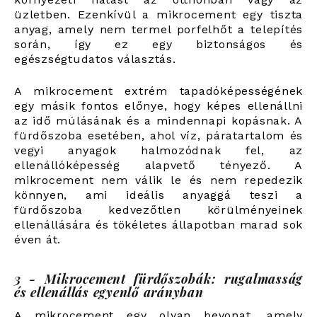
üzletben. Ezenkívül a mikrocement egy tiszta
anyag, amely nem termel porfelhőt a telepítés
során, így ez egy biztonságos és
egészségtudatos választás.
A mikrocement extrém tapadóképességének
egy másik fontos előnye, hogy képes ellenállni
az idő múlásának és a mindennapi kopásnak. A
fürdőszoba esetében, ahol víz, páratartalom és
vegyi anyagok halmozódnak fel, az
ellenállóképesség alapvető tényező. A
mikrocement nem válik le és nem repedezik
könnyen, ami ideális anyaggá teszi a
fürdőszoba kedvezőtlen körülményeinek
ellenállására és tökéletes állapotban marad sok
éven át.
3 - Mikrocement fürdőszobák: rugalmasság
és ellenállás egyenlő arányban
A mikrocement egy olyan bevonat, amely