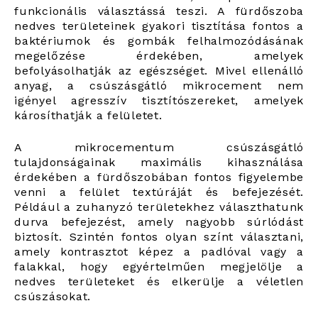
funkcionális választássá teszi. A fürdőszoba
nedves területeinek gyakori tisztítása fontos a
baktériumok és gombák felhalmozódásának
megelőzése érdekében, amelyek
befolyásolhatják az egészséget. Mivel ellenálló
anyag, a csúszásgátló mikrocement nem
igényel agresszív tisztítószereket, amelyek
károsíthatják a felületet.
A mikrocementum csúszásgátló
tulajdonságainak maximális kihasználása
érdekében a fürdőszobában fontos figyelembe
venni a felület textúráját és befejezését.
Például a zuhanyzó területekhez választhatunk
durva befejezést, amely nagyobb súrlódást
biztosít. Szintén fontos olyan színt választani,
amely kontrasztot képez a padlóval vagy a
falakkal, hogy egyértelműen megjelölje a
nedves területeket és elkerülje a véletlen
csúszásokat.