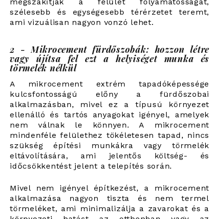
megszakítják a felület folyamatosságát,
szélesebb és egységesebb térérzetet teremt,
ami vizuálisan nagyon vonzó lehet.
2 - Mikrocement fürdőszobák: hozzon létre
vagy újítsa fel ezt a helyiséget munka és
törmelék nélkül
A mikrocement extrém tapadóképessége
kulcsfontosságú előny a fürdőszobai
alkalmazásban, mivel ez a típusú környezet
ellenálló és tartós anyagokat igényel, amelyek
nem válnak le könnyen. A mikrocement
mindenféle felülethez tökéletesen tapad, nincs
szükség építési munkákra vagy törmelék
eltávolítására, ami jelentős költség- és
időcsökkentést jelent a telepítés során.
Mivel nem igényel építkezést, a mikrocement
alkalmazása nagyon tiszta és nem termel
törmeléket, ami minimalizálja a zavarokat és a
környezeti hatást az otthonban vagy az