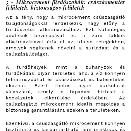
5 - Mikrocement fürdőszobák: csúszásmentes
felületek, biztonságos felületek
Az a tény, hogy a mikrocement csúszásgátló
tulajdonságokkal rendelkezik, nagy előny a
fürdőszobai alkalmazásához. Ezt különleges
adalékok bevonásával és a záró lakkok
alkalmazásával érik el az utolsó rétegekben,
amelyek segítenek növelni a súrlódást és a
csúszásállóságot.
A fürdőhelyek, mint a zuhanyzók és
fürdőkádak, olyan területek, ahol a víz könnyen
felhalmozódhat és csúszásokat és baleseteket
okozhat. Ezért fontos olyan burkolatot
választani, amely jó tapadást biztosít a
kockázatok elkerülése érdekében. Az
csúszásgátló mikrocement ideális megoldás a
biztonság garantálására ezeken a területeken.
Ezenkívül a csúszásgátló mikrocement könnyen
tisztítható és karbantartható, ami praktikus és