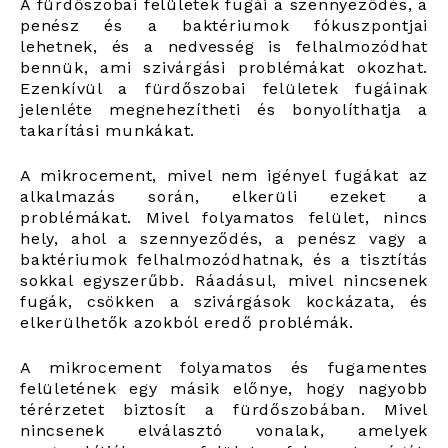
A fürdőszobai felületek fugái a szennyeződés, a
penész és a baktériumok fókuszpontjai
lehetnek, és a nedvesség is felhalmozódhat
bennük, ami szivárgási problémákat okozhat.
Ezenkívül a fürdőszobai felületek fugáinak
jelenléte megnehezítheti és bonyolíthatja a
takarítási munkákat.
A mikrocement, mivel nem igényel fugákat az
alkalmazás során, elkerüli ezeket a
problémákat. Mivel folyamatos felület, nincs
hely, ahol a szennyeződés, a penész vagy a
baktériumok felhalmozódhatnak, és a tisztítás
sokkal egyszerűbb. Ráadásul, mivel nincsenek
fugák, csökken a szivárgások kockázata, és
elkerülhetők azokból eredő problémák.
A mikrocement folyamatos és fugamentes
felületének egy másik előnye, hogy nagyobb
térérzetet biztosít a fürdőszobában. Mivel
nincsenek elválasztó vonalak, amelyek