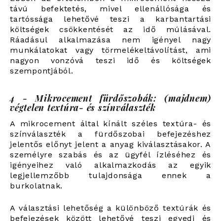
távú befektetés, mivel ellenállósága és
tartóssága lehetővé teszi a karbantartási
költségek csökkentését az idő múlásával.
Ráadásul alkalmazása nem igényel nagy
munkálatokat vagy törmelékeltávolítást, ami
nagyon vonzóvá teszi idő és költségek
szempontjából.
4 - Mikrocement fürdőszobák: (majdnem)
végtelen textúra- és színválaszték
A mikrocement által kínált széles textúra- és
színválaszték a fürdőszobai befejezéshez
jelentős előnyt jelent a anyag kiválasztásakor. A
személyre szabás és az ügyfél ízléséhez és
igényeihez való alkalmazkodás az egyik
legjellemzőbb tulajdonsága ennek a
burkolatnak.
A választási lehetőség a különböző textúrák és
befejezések között lehetővé teszi egyedi és