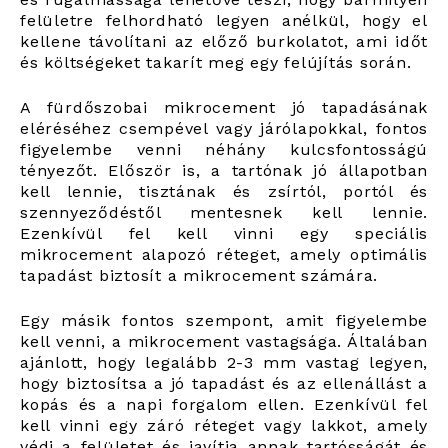
felületre felhordható legyen anélkül, hogy el
kellene távolítani az előző burkolatot, ami időt
és költségeket takarít meg egy felújítás során.
A fürdőszobai mikrocement jó tapadásának
eléréséhez csempével vagy járólapokkal, fontos
figyelembe venni néhány kulcsfontosságú
tényezőt. Először is, a tartónak jó állapotban
kell lennie, tisztának és zsírtól, portól és
szennyeződéstől mentesnek kell lennie.
Ezenkívül fel kell vinni egy speciális
mikrocement alapozó réteget, amely optimális
tapadást biztosít a mikrocement számára.
Egy másik fontos szempont, amit figyelembe
kell venni, a mikrocement vastagsága. Általában
ajánlott, hogy legalább 2-3 mm vastag legyen,
hogy biztosítsa a jó tapadást és az ellenállást a
kopás és a napi forgalom ellen. Ezenkívül fel
kell vinni egy záró réteget vagy lakkot, amely
védi a felületet és javítja annak tartósságát és