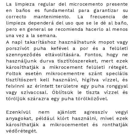
La limpieza regular del microcemento presente
en baños es fundamental para garantizar su
correcto mantenimiento. La frecuencia de
limpieza dependerá del uso que se le dé al baño,
pero en general se recomienda hacerlo al menos
una vez a la semana.
A napi takarításhoz használhatunk mopot vagy
porszívót puha kefével a por és a felületi
szennyeződés eltávolítására. Fontos, hogy ne
használjunk durva tisztítószereket, mert ezek
károsíthatják a mikrocement felületi rétegét.
Foltok esetén mikrocementre szánt speciális
tisztítószert kell használni, hígítva vízzel, és
felvinni az érintett területre egy puha ronggyal
vagy szivaccsal. Öblítsük le tiszta vízzel és
töröljük szárazra egy puha törölközővel.
Ezenkívül nem ajánlott agresszív vegyi
anyagokat, például klórt használni, mivel ezek
károsíthatják a mikrocementet és ronthatják
védőrétegét.