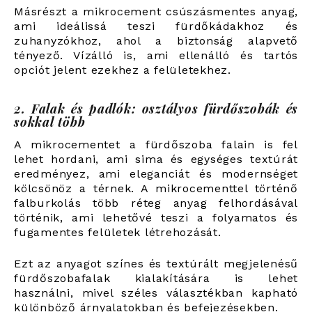
Másrészt a mikrocement csúszásmentes anyag,
ami ideálissá teszi fürdőkádakhoz és
zuhanyzókhoz, ahol a biztonság alapvető
tényező. Vízálló is, ami ellenálló és tartós
opciót jelent ezekhez a felületekhez.
2. Falak és padlók: osztályos fürdőszobák és
sokkal több
A mikrocementet a fürdőszoba falain is fel
lehet hordani, ami sima és egységes textúrát
eredményez, ami eleganciát és modernséget
kölcsönöz a térnek. A mikrocementtel történő
falburkolás több réteg anyag felhordásával
történik, ami lehetővé teszi a folyamatos és
fugamentes felületek létrehozását.
Ezt az anyagot színes és textúrált megjelenésű
fürdőszobafalak kialakítására is lehet
használni, mivel széles választékban kapható
különböző árnyalatokban és befejezésekben.