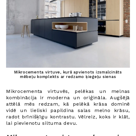
Mikrocementa virtuve, kurā apvienots izsmalcināts
mēbeļu komplekts ar redzamo ķieģeļu sienas
Mikrocementa virtuvēs, pelēkas un melnas
kombinācija ir moderna un oriģināla. Augšējā
attēlā mēs redzam, kā pelēkā krāsa dominē
vidē un lieliski papildina salas melno krāsu,
radot brīnišķīgu kontrastu. Vēlreiz, koks ir klāt,
lai pievienotu siltuma devu.