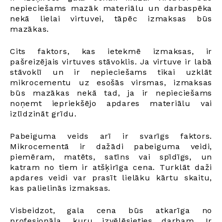
nepieciešams mazāk materiālu un darbaspēka
nekā lielai virtuvei, tāpēc izmaksas būs
mazākas.
Cits faktors, kas ietekmē izmaksas, ir
pašreizējais virtuves stāvoklis. Ja virtuve ir labā
stāvoklī un ir nepieciešams tikai uzklāt
mikrocementu uz esošās virsmas, izmaksas
būs mazākas nekā tad, ja ir nepieciešams
noņemt iepriekšējo apdares materiālu vai
izlīdzināt grīdu.
Pabeiguma veids arī ir svarīgs faktors.
Mikrocementā ir dažādi pabeiguma veidi,
piemēram, matēts, satīns vai spīdīgs, un
katram no tiem ir atšķirīga cena. Turklāt daži
apdares veidi var prasīt lielāku kārtu skaitu,
kas palielinās izmaksas.
Visbeidzot, gala cena būs atkarīga no
profesionāļa, kuru izvēlēsieties darbam. Ir