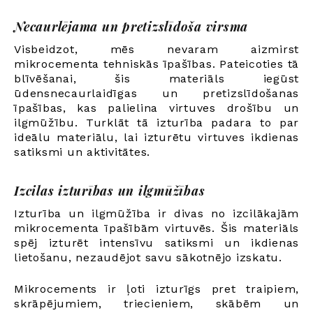
Necaurlējama un pretizslīdoša virsma
Visbeidzot, mēs nevaram aizmirst
mikrocementa tehniskās īpašības. Pateicoties tā
blīvēšanai, šis materiāls iegūst
ūdensnecaurlaidīgas un pretizslīdošanas
īpašības, kas palielina virtuves drošību un
ilgmūžību. Turklāt tā izturība padara to par
ideālu materiālu, lai izturētu virtuves ikdienas
satiksmi un aktivitātes.
Izcilas izturības un ilgmūžības
Izturība un ilgmūžība ir divas no izcilākajām
mikrocementa īpašībām virtuvēs. Šis materiāls
spēj izturēt intensīvu satiksmi un ikdienas
lietošanu, nezaudējot savu sākotnējo izskatu.
Mikrocements ir ļoti izturīgs pret traipiem,
skrāpējumiem, triecieniem, skābēm un