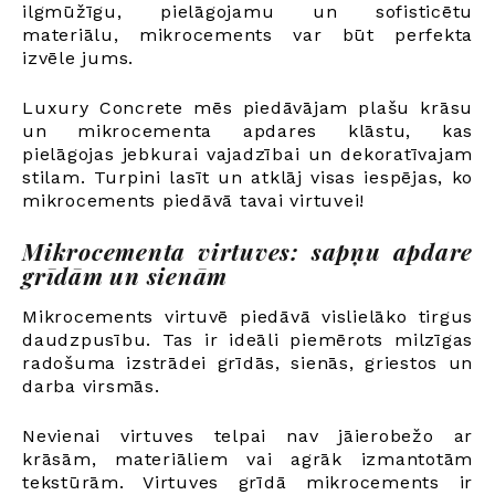
ilgmūžīgu, pielāgojamu un sofisticētu
materiālu, mikrocements var būt perfekta
izvēle jums.
Luxury Concrete mēs piedāvājam plašu krāsu
un mikrocementa apdares klāstu, kas
pielāgojas jebkurai vajadzībai un dekoratīvajam
stilam. Turpini lasīt un atklāj visas iespējas, ko
mikrocements piedāvā tavai virtuvei!
Mikrocementa virtuves: sapņu apdare
grīdām un sienām
Mikrocements virtuvē piedāvā vislielāko tirgus
daudzpusību. Tas ir ideāli piemērots milzīgas
radošuma izstrādei grīdās, sienās, griestos un
darba virsmās.
Nevienai virtuves telpai nav jāierobežo ar
krāsām, materiāliem vai agrāk izmantotām
tekstūrām. Virtuves grīdā mikrocements ir