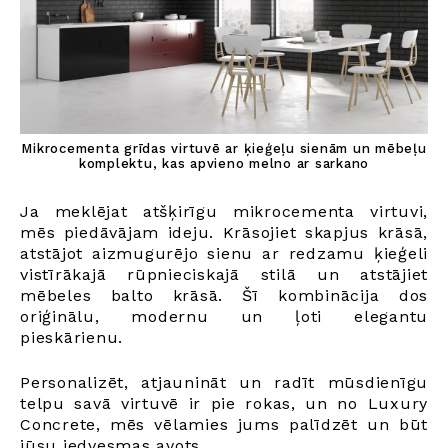
Mikrocementa grīdas virtuvē ar ķieģeļu sienām un mēbeļu
komplektu, kas apvieno melno ar sarkano
Ja meklējat atšķirīgu mikrocementa virtuvi,
mēs piedāvājam ideju. Krāsojiet skapjus krāsā,
atstājot aizmugurējo sienu ar redzamu ķieģeli
vistīrākajā rūpnieciskajā stilā un atstājiet
mēbeles balto krāsā. Šī kombinācija dos
oriģinālu, modernu un ļoti elegantu
pieskārienu.
Personalizēt, atjaunināt un radīt mūsdienīgu
telpu savā virtuvē ir pie rokas, un no Luxury
Concrete, mēs vēlamies jums palīdzēt un būt
jūsu iedvesmas avots.