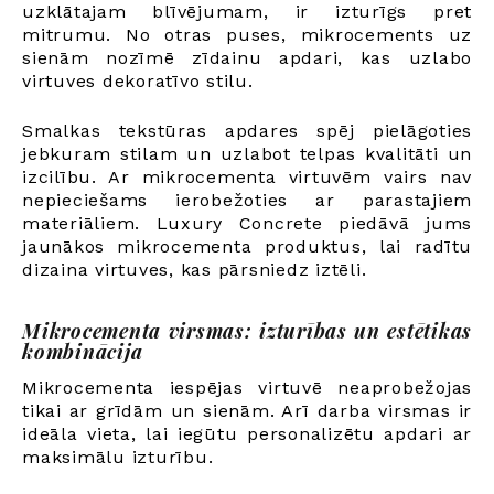
uzklātajam blīvējumam, ir izturīgs pret
mitrumu. No otras puses, mikrocements uz
sienām nozīmē zīdainu apdari, kas uzlabo
virtuves dekoratīvo stilu.
Smalkas tekstūras apdares spēj pielāgoties
jebkuram stilam un uzlabot telpas kvalitāti un
izcilību. Ar mikrocementa virtuvēm vairs nav
nepieciešams ierobežoties ar parastajiem
materiāliem. Luxury Concrete piedāvā jums
jaunākos mikrocementa produktus, lai radītu
dizaina virtuves, kas pārsniedz iztēli.
Mikrocementa virsmas: izturības un estētikas
kombinācija
Mikrocementa iespējas virtuvē neaprobežojas
tikai ar grīdām un sienām. Arī darba virsmas ir
ideāla vieta, lai iegūtu personalizētu apdari ar
maksimālu izturību.