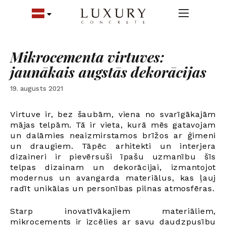
Mikrocementa virtuves:
jaunākais augstās dekorācijas
19. augusts 2021
Virtuve ir, bez šaubām, viena no svarīgākajām
mājas telpām. Tā ir vieta, kurā mēs gatavojam
un dalāmies neaizmirstamos brīžos ar ģimeni
un draugiem. Tāpēc arhitekti un interjera
dizaineri ir pievērsuši īpašu uzmanību šīs
telpas dizainam un dekorācijai, izmantojot
modernus un avangarda materiālus, kas ļauj
radīt unikālas un personības pilnas atmosfēras.
Starp inovatīvākajiem materiāliem,
mikrocements ir izcēlies ar savu daudzpusību