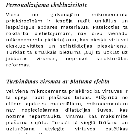
Personalizējama ekskluzivitāte
Viena no galvenajām mikrocementa
priekšrocībām ir iespēja radīt unikālus un
iespaidīgus apdares materiālus. Pateicoties tā
rokdarba pielietojumam, nav divu vienādu
mikrocementa pielietojumu, kas piešķir virtuvei
ekskluzivitātes un sofistikācijas pieskārienu.
Turklāt tā smalkais biezums ļauj to uzklāt uz
jebkuras virsmas, neprasot strukturālas
reformas.
Turpināmas virsmas ar platuma efektu
Vēl viena mikrocementa priekšrocība virtuvēs ir
tā spēja radīt plašākas telpas. Atšķirībā no
citiem apdares materiāliem, mikrocementam
nav nepieciešamas dilatācijas šuves, kas
nozīmē nepārtrauktu virsmu, kas maksimizē
plašuma sajūtu. Turklāt tā vieglā tīrīšana un
uzturēšana atvieglo virtuves estētikas