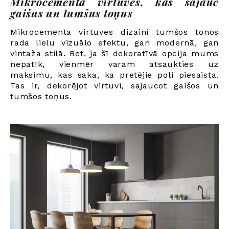
Mikrocementa virtuves, kas sajauc
gaišus un tumšus toņus
Mikrocementa virtuves dizaini tumšos tonos
rada lielu vizuālo efektu, gan modernā, gan
vintaža stilā. Bet, ja šī dekoratīvā opcija mums
nepatīk, vienmēr varam atsaukties uz
maksimu, kas saka, ka pretējie poli piesaista.
Tas ir, dekorējot virtuvi, sajaucot gaišos un
tumšos toņus.