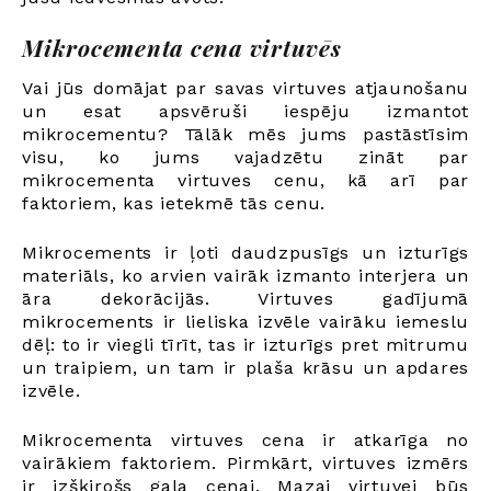
Mikrocementa cena virtuvēs
Vai jūs domājat par savas virtuves atjaunošanu
un esat apsvēruši iespēju izmantot
mikrocementu? Tālāk mēs jums pastāstīsim
visu, ko jums vajadzētu zināt par
mikrocementa virtuves cenu, kā arī par
faktoriem, kas ietekmē tās cenu.
Mikrocements ir ļoti daudzpusīgs un izturīgs
materiāls, ko arvien vairāk izmanto interjera un
āra dekorācijās. Virtuves gadījumā
mikrocements ir lieliska izvēle vairāku iemeslu
dēļ: to ir viegli tīrīt, tas ir izturīgs pret mitrumu
un traipiem, un tam ir plaša krāsu un apdares
izvēle.
Mikrocementa virtuves cena ir atkarīga no
vairākiem faktoriem. Pirmkārt, virtuves izmērs
ir izšķirošs gala cenai. Mazai virtuvei būs