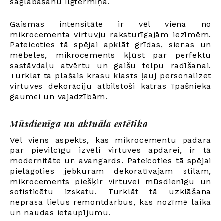
saglabāšanu ilgtermiņā.
Gaismas intensitāte ir vēl viena no
mikrocementa virtuvju raksturīgajām iezīmēm.
Pateicoties tā spējai apklāt grīdas, sienas un
mēbeles, mikrocements kļūst par perfektu
sastāvdaļu atvērtu un gaišu telpu radīšanai.
Turklāt tā plašais krāsu klāsts ļauj personalizēt
virtuves dekorāciju atbilstoši katras īpašnieka
gaumei un vajadzībām.
Mūsdienīga un aktuāla estētika
Vēl viens aspekts, kas mikrocementu padara
par pievilcīgu izvēli virtuves apdarei, ir tā
modernitāte un avangards. Pateicoties tā spējai
pielāgoties jebkuram dekoratīvajam stilam,
mikrocements piešķir virtuvei mūsdienīgu un
sofisticētu izskatu. Turklāt tā uzklāšana
neprasa lielus remontdarbus, kas nozīmē laika
un naudas ietaupījumu.