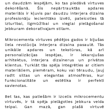
un daudzām iespējām, ko tas piedāvā virtuves
dekorēšanā. Šis nepārtrauktās apdares
materiāls ir kļuvis par daudzu interjera dizaina
profesionāļu iecienītāko izvēli, pateicoties tā
izturībai, ilgmūžībai un vieglai pielāgošanai
jebkuram dekoratīvajam stilam.
Mikrocementa virtuves pēdējos gados ir bijušas
liela revolūcija interjera dizaina pasaulē. Tās
unikālie apdares un tekstūras, kā arī
personalizācijas iespējas, ir iekarojušas
arhitektus, interjera dizainerus un privātos
klientus. Turklāt tās spēja integrēties ar citiem
materiāliem, piemēram, koku vai tēraudu, ļauj
radīt siltas un elegantas atmosfēras, kur
funkcionalitāte un estētika ir perfekti
savienotas.
Bet tas, kas patiešām ir izcelis mikrocementu
virtuvēs, ir tā spēja pielāgoties jebkura veida
telpai. Gan mazā, gan plašā virtuvē