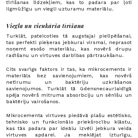
tīrīšanas līdzekļiem, kas to padara par ļoti
ilgmūžīgu un viegli uzturamu materiālu.
Viegla un vienkārša tīrīšana
Turklāt, pateicoties tā augstajai pielīpēšanai,
tas perfekti pieķeras jebkurai virsmai, neprasot
noņemt esošo materiālu, kas novērš drupu
radīšanu un virtuves darbības pārtraukšanu.
Cits svarīgs faktors ir tas, ka mikrocements ir
materiāls bez savienojumiem, kas novērš
netīrumu un baktēriju uzkrāšanos
savienojumos. Turklāt tā ūdensnecaurlaidīgā
spēja novērš mitruma absorbciju un sēnīšu un
baktēriju vairošanos.
Mikrocementa virtuves piedāvā plašu estētisko,
tehnisko un funkcionālo priekšrocību klāstu,
kas tās padara par ideālu izvēli jebkura veida
virtuves apdarei. Ja meklējat izturīgu,