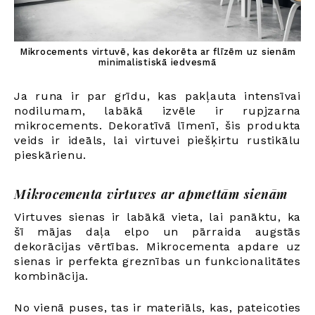
Mikrocements virtuvē, kas dekorēta ar flīzēm uz sienām
minimalistiskā iedvesmā
Ja runa ir par grīdu, kas pakļauta intensīvai
nodilumam, labākā izvēle ir rupjzarna
mikrocements. Dekoratīvā līmenī, šis produkta
veids ir ideāls, lai virtuvei piešķirtu rustikālu
pieskārienu.
Mikrocementa virtuves ar apmettām sienām
Virtuves sienas ir labākā vieta, lai panāktu, ka
šī mājas daļa elpo un pārraida augstās
dekorācijas vērtības. Mikrocementa apdare uz
sienas ir perfekta greznības un funkcionalitātes
kombinācija.
No vienā puses, tas ir materiāls, kas, pateicoties