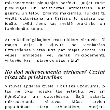
mikrocements pielāgojas perfekti, ļaujot radīt
pievilcīgas un sofisticētas atmosfēras, kur
gaismu un telpu izmanto maksimāli. Turklāt tā
vieglā uzturēšana un tīrīšana to padara par
ideālu izvēli tiem, kas meklē praktisku un
funkcionālu telpu.
Ar mūsdienīgākajiem materiāliem virtuvēs, šī
mājas daļa ir kļuvusi no vienkāršas
uzturēšanās vietas līdz pat mājas centrā. Vai
vēlies iemīlēties vēl vairāk mikrocementa
virtuvēs, kas ir pārveidojušas māju?.
Ko dod mikrocementa virtuves? Uzzini
visas tās priekšrocības
Virtuves apdares izvēle ir būtisks uzdevums, jo
tas ne tikai nosaka tās estētiku, bet arī
ilgmūžību un uzturēšanu. Šajā sakarā,
mikrocementa virtuves kļūst arvien
populārākas starp arhitektiem, interjera