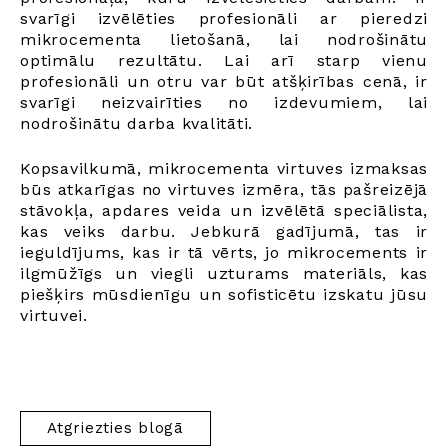
svarīgi izvēlēties profesionāli ar pieredzi
mikrocementa lietošanā, lai nodrošinātu
optimālu rezultātu. Lai arī starp vienu
profesionāli un otru var būt atšķirības cenā, ir
svarīgi neizvairīties no izdevumiem, lai
nodrošinātu darba kvalitāti.
Kopsavilkumā, mikrocementa virtuves izmaksas
būs atkarīgas no virtuves izmēra, tās pašreizējā
stāvokļa, apdares veida un izvēlētā speciālista,
kas veiks darbu. Jebkurā gadījumā, tas ir
ieguldījums, kas ir tā vērts, jo mikrocements ir
ilgmūžīgs un viegli uzturams materiāls, kas
piešķirs mūsdienīgu un sofisticētu izskatu jūsu
virtuvei.
Atgriezties blogā