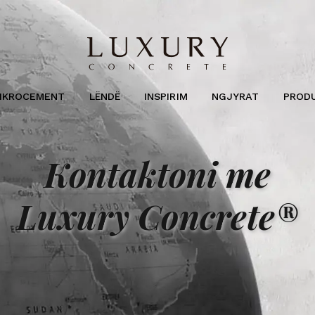
IKROCEMENT
LËNDË
INSPIRIM
NGJYRAT
PROD
Kontaktoni me
Luxury Concrete®