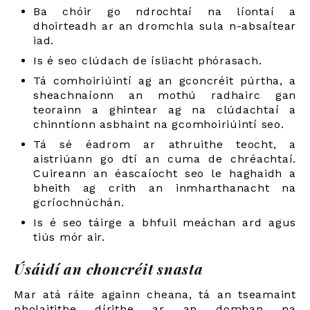
Ba chóir go ndrochtaí na líontaí a
dhoirteadh ar an dromchla sula n-absaítear
iad.
Is é seo clúdach de ísliacht phórasach.
Tá comhoiriúintí ag an gconcréit púrtha, a
sheachnaíonn an mothú radhairc gan
teorainn a ghintear ag na clúdachtaí a
chinntíonn asbhaint na gcomhoiriúintí seo.
Tá sé éadrom ar athruithe teocht, a
aistriúann go dtí an cuma de chréachtaí.
Cuireann an éascaíocht seo le haghaidh a
bheith ag crith an inmharthanacht na
gcríochnúchán.
Is é seo táirge a bhfuil meáchan ard agus
tiús mór air.
Úsáidí an choncréit snasta
Mar atá ráite againn cheana, tá an tseamaint
pholaitithe dírithe ar an domhan na