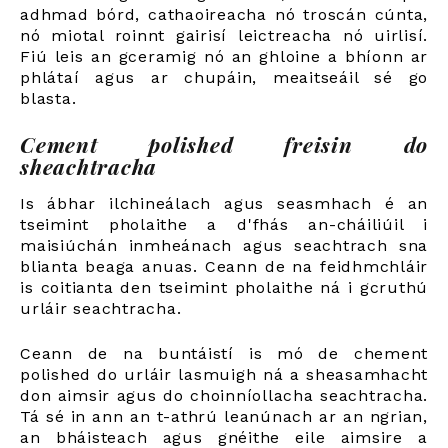
adhmad bórd, cathaoireacha nó troscán cúnta,
nó miotal roinnt gairisí leictreacha nó uirlisí.
Fiú leis an gceramig nó an ghloine a bhíonn ar
phlátaí agus ar chupáin, meaitseáil sé go
blasta.
Cement polished freisin do
sheachtracha
Is ábhar ilchineálach agus seasmhach é an
tseimint pholaithe a d'fhás an-cháiliúil i
maisiúchán inmheánach agus seachtrach sna
blianta beaga anuas. Ceann de na feidhmchláir
is coitianta den tseimint pholaithe ná i gcruthú
urláir seachtracha.
Ceann de na buntáistí is mó de chement
polished do urláir lasmuigh ná a sheasamhacht
don aimsir agus do choinníollacha seachtracha.
Tá sé in ann an t-athrú leanúnach ar an ngrian,
an bháisteach agus gnéithe eile aimsire a