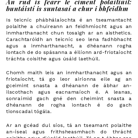
An rud is fearr le ciment polaitiúil:
buntáistí is suntasaí a chur i bhfeidhm
Is teicníc phábhálaíochta é an tseamantacht
polaithe a chuireann an feidhmíocht agus an
inmharthanacht chun tosaigh ar an aisthetics.
Carachtaróidh an teicníc seo lena fadhbhacht
agus a inmharthanacht, a dhéanann rogha
iontach de do spásanna a éilíonn ard-friotaíocht
tráchta coisithe agus úsáid laethúil.
Chomh maith leis an inmharthanacht agus an
friotaíocht, tá go leor airíonna eile ag an
gceimint snasta a dhéanann de ábhar an-
ilscothach agus eacnamaíoch é. A leanas,
sonraímid gach gné den cheimint snasta a
dhéanann de rogha iontach é do gach
tionscadal tógála.
Ar an gcéad dul síos, tá an tseamant polaithe
an-íseal agus frithsheasmhach do thrácht