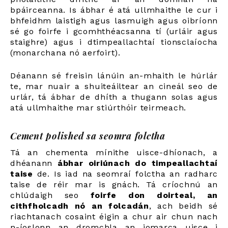
bpáirceanna. Is ábhar é atá ullmhaithe le cur i
bhfeidhm laistigh agus lasmuigh agus oibríonn
sé go foirfe i gcomhthéacsanna tí (urláir agus
staighre) agus i dtimpeallachtaí tionsclaíocha
(monarchana nó aerfoirt).
Déanann sé freisin lánúin an-mhaith le húrlár
te, mar nuair a shuiteáiltear an cineál seo de
urlár, tá ábhar de dhíth a thugann solas agus
atá ullmhaithe mar stiúrthóir teirmeach.
Cement polished sa seomra folctha
Tá an chementa mínithe uisce-dhíonach, a
dhéanann
ábhar oiriúnach do timpeallachtaí
taise
de. Is iad na seomraí folctha an radharc
taise de réir mar is gnách. Tá críochnú an
chlúdaigh seo
foirfe don doirteal, an
cithfholcadh nó an folcadán
, ach beidh sé
riachtanach cosaint éigin a chur air chun nach
n-íoslonn an dromchla an iomarca uisce i