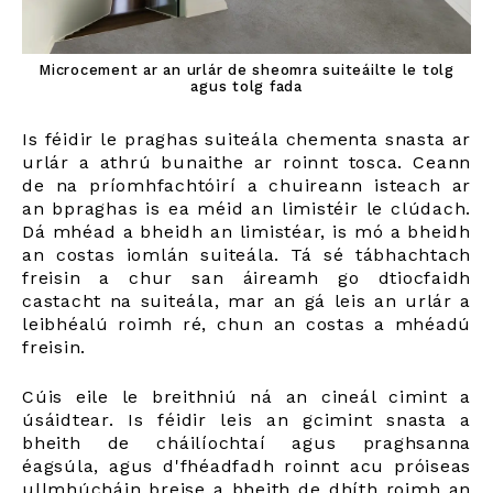
Microcement ar an urlár de sheomra suiteáilte le tolg
agus tolg fada
Is féidir le praghas suiteála chementa snasta ar
urlár a athrú bunaithe ar roinnt tosca. Ceann
de na príomhfachtóirí a chuireann isteach ar
an bpraghas is ea méid an limistéir le clúdach.
Dá mhéad a bheidh an limistéar, is mó a bheidh
an costas iomlán suiteála. Tá sé tábhachtach
freisin a chur san áireamh go dtiocfaidh
castacht na suiteála, mar an gá leis an urlár a
leibhéalú roimh ré, chun an costas a mhéadú
freisin.
Cúis eile le breithniú ná an cineál cimint a
úsáidtear. Is féidir leis an gcimint snasta a
bheith de cháilíochtaí agus praghsanna
éagsúla, agus d'fhéadfadh roinnt acu próiseas
ullmhúcháin breise a bheith de dhíth roimh an