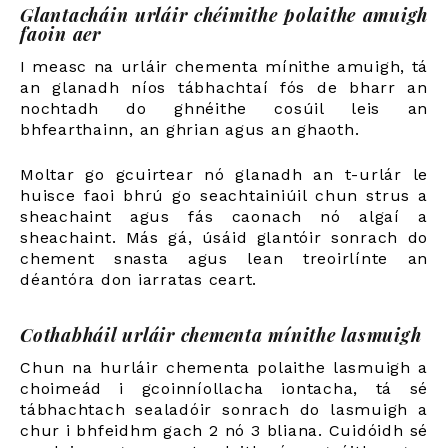
Glantacháin urláir chéimithe polaithe amuigh
faoin aer
I measc na urláir chementa mínithe amuigh, tá
an glanadh níos tábhachtaí fós de bharr an
nochtadh do ghnéithe cosúil leis an
bhfearthainn, an ghrian agus an ghaoth.
Moltar go gcuirtear nó glanadh an t-urlár le
huisce faoi bhrú go seachtainiúil chun strus a
sheachaint agus fás caonach nó algaí a
sheachaint. Más gá, úsáid glantóir sonrach do
chement snasta agus lean treoirlínte an
déantóra don iarratas ceart.
Cothabháil urláir chementa mínithe lasmuigh
Chun na hurláir chementa polaithe lasmuigh a
choimeád i gcoinníollacha iontacha, tá sé
tábhachtach sealadóir sonrach do lasmuigh a
chur i bhfeidhm gach 2 nó 3 bliana. Cuidóidh sé