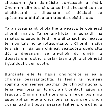
sheasamh gan damáiste suntasach a fháil.
Chomh maith leis sin, tá sé frithsheasmhach do
chaitheamh, a dhéanann sé idéalach do
spásanna a bhfuil a lán tráchta coisithe acu.
Tá an tseamaint pholaithe an-éasca le coimeád
chomh maith. Tá sé an-friotaí in aghaidh na
smálacha agus is féidir é a ghlanadh go héasca
le mop tais nó le folúsghlantóir. Chomh maith
leis sin, ní gá aon chineál sealadóra speisialta
dó, a dhéanann sé an-chóir do úinéirí a
dteastaíonn uathu a urlár lasmuigh a choimeád
i gcáilíocht den scoth.
Buntáiste eile le haois choincréite is ea a
chumas pearsantachta. Is féidir le húinéirí
roghnú idir réimse leathan de chríochnúcháin,
lena n-áirítear an lonrú, an tromlach agus an
téacsúr. Chomh maith leis sin, is féidir pigmintí
agus ábhair eile a chur leis an gconcréit chun
cuma uathúil agus pearsantaithe a chruthú a