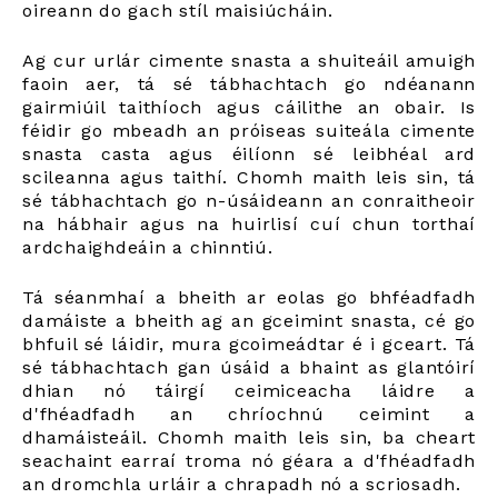
oireann do gach stíl maisiúcháin.
Ag cur urlár cimente snasta a shuiteáil amuigh
faoin aer, tá sé tábhachtach go ndéanann
gairmiúil taithíoch agus cáilithe an obair. Is
féidir go mbeadh an próiseas suiteála cimente
snasta casta agus éilíonn sé leibhéal ard
scileanna agus taithí. Chomh maith leis sin, tá
sé tábhachtach go n-úsáideann an conraitheoir
na hábhair agus na huirlisí cuí chun torthaí
ardchaighdeáin a chinntiú.
Tá séanmhaí a bheith ar eolas go bhféadfadh
damáiste a bheith ag an gceimint snasta, cé go
bhfuil sé láidir, mura gcoimeádtar é i gceart. Tá
sé tábhachtach gan úsáid a bhaint as glantóirí
dhian nó táirgí ceimiceacha láidre a
d'fhéadfadh an chríochnú ceimint a
dhamáisteáil. Chomh maith leis sin, ba cheart
seachaint earraí troma nó géara a d'fhéadfadh
an dromchla urláir a chrapadh nó a scriosadh.