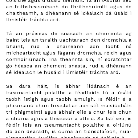
coisithe agus d'úsáid laethúil. Tá an t-ábhar seo
an-frithsheasmhach do fhrithchuimilt agus do
chaitheamh, a dhéanann sé idéalach dá úsáid i
limistéir tráchta ard.
Tá an próiseas de snasadh an chementa ag
baint leis an tsraith uachtarach den dromchla a
bhaint, rud a bhaineann aon locht nó
mícheartacht agus fágann dromchla réidh agus
comhoiriúnach. Ina theannta sin, ní scratchtar
go héasca an chement snasta, rud a dhéanann
sé idéalach le húsáid i limistéir tráchta ard.
Sa dara háit, is ábhar ildánach é an
tseamantacht polaithe a féadfaidh tú a úsáid
taobh istigh agus taobh amuigh. Is féidir é a
phearsanú chun freastal ar aon stíl maisiúcháin
trí phigmeintí agus ábhair eile a chur leis chun
a chuma agus a théacsúr a athrú. Sa tslí seo, is
féidir leis an tseamantacht polaithe a oiriúnú
do aon dearadh, is cuma an tionsclaíoch, nua-
aimseartha, tuaithe, clasaiceach nó galánta é.