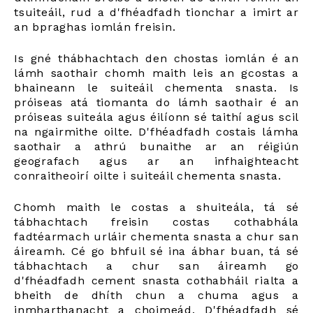
tsuiteáil, rud a d'fhéadfadh tionchar a imirt ar
an bpraghas iomlán freisin.
Is gné thábhachtach den chostas iomlán é an
lámh saothair chomh maith leis an gcostas a
bhaineann le suiteáil chementa snasta. Is
próiseas atá tiomanta do lámh saothair é an
próiseas suiteála agus éilíonn sé taithí agus scil
na ngairmithe oilte. D'fhéadfadh costais lámha
saothair a athrú bunaithe ar an réigiún
geografach agus ar an infhaighteacht
conraitheoirí oilte i suiteáil chementa snasta.
Chomh maith le costas a shuiteála, tá sé
tábhachtach freisin costas cothabhála
fadtéarmach urláir chementa snasta a chur san
áireamh. Cé go bhfuil sé ina ábhar buan, tá sé
tábhachtach a chur san áireamh go
d'fhéadfadh cement snasta cothabháil rialta a
bheith de dhíth chun a chuma agus a
inmharthanacht a choimeád. D'fhéadfadh sé