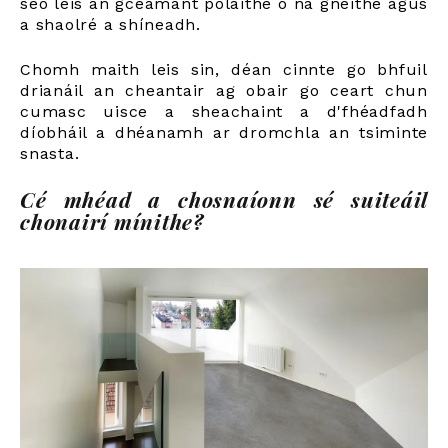
seo leis an gceamant polaithe ó na gnéithe agus
a shaolré a shíneadh.
Chomh maith leis sin, déan cinnte go bhfuil
drianáil an cheantair ag obair go ceart chun
cumasc uisce a sheachaint a d'fhéadfadh
díobháil a dhéanamh ar dromchla an tsiminte
snasta.
Cé mhéad a chosnaíonn sé suiteáil
chonairí mínithe?