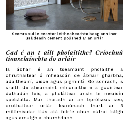
Seomra suí le ceantar léitheoireachta beag ann inar
úsáideadh cement polished ar an urlár
Cad é an t-ailt pholaitithe? Críochnú
tionsclaíochta do urláir
Is ábhar é an tseamaint pholaithe a
chruthaítear ó mheascán de ábhair gharbha,
adaitheoirí, uisce agus pigmintí. Go sonrach, is
sraith de sheamaint mhionaithe é a gcuirtear
dathadán leis, a pholáitear ansin le meaisín
speisialta. Mar thoradh ar an bpróiseas seo,
cruthaítear urlár leanúnach thart ar 5
milliméadar tiús atá foirfe chun cúlraí istigh
agus amuigh a chumhdach.