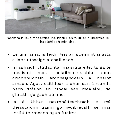
Seomra nua-aimseartha ina bhfuil an t-urlár clúdaithe le
haolchloch mínithe.
Le linn ama, is féidir leis an gceimint snasta
a lonrú tosaigh a chailleadh.
In aghaidh clúdachtaí maisiúla eile, tá gá le
meaisíní móra polaitheoireachta chun
críochnúcháin ardchaighdeáin a bhaint
amach. Agus, caithfear a chur san áireamh,
nach dtéann an cineál seo meaisíní, de
ghnáth, go gach cúinne.
Is é ábhar neamhéifeachtach é má
theastaíonn uainn go n-oibreoidh sé mar
insliú teirmeach agus fuaime.