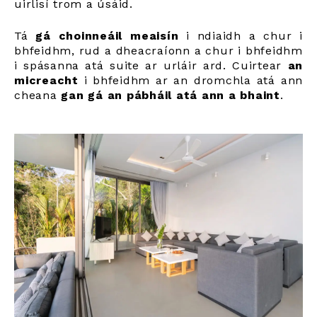
uirlisí trom a úsáid.
Tá
gá choinneáil meaisín
i ndiaidh a chur i
bhfeidhm, rud a dheacraíonn a chur i bhfeidhm
i spásanna atá suite ar urláir ard. Cuirtear
an
micreacht
i bhfeidhm ar an dromchla atá ann
cheana
gan gá an pábháil atá ann a bhaint
.