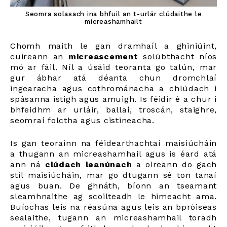
Seomra solasach ina bhfuil an t-urlár clúdaithe le
micreashamhailt
Chomh maith le gan dramhaíl a ghiniúint,
cuireann an
micreascement
solúbthacht níos
mó ar fáil. Níl a úsáid teoranta go talún, mar
gur ábhar atá déanta chun dromchlaí
ingearacha agus cothrománacha a chlúdach i
spásanna istigh agus amuigh. Is féidir é a chur i
bhfeidhm ar urláir, ballaí, troscán, staighre,
seomraí folctha agus cistineacha.
Is gan teorainn na féidearthachtaí maisiúcháin
a thugann an micreashamhail agus is éard atá
ann ná
clúdach leanúnach
a oireann do gach
stíl maisiúcháin, mar go dtugann sé ton tanaí
agus buan. De ghnáth, bíonn an tseamant
sleamhnaithe ag scoilteadh le himeacht ama.
Buíochas leis na réasúna agus leis an bpróiseas
sealaithe, tugann an micreashamhail toradh