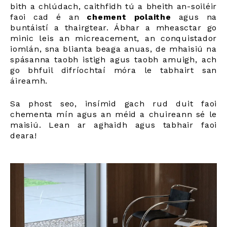
bith a chlúdach, caithfidh tú a bheith an-soiléir
faoi cad é an
chement polaithe
agus na
buntáistí a thairgtear. Ábhar a mheasctar go
minic leis an micreacement, an conquistador
iomlán, sna blianta beaga anuas, de mhaisiú na
spásanna taobh istigh agus taobh amuigh, ach
go bhfuil difríochtaí móra le tabhairt san
áireamh.
Sa phost seo, insímid gach rud duit faoi
chementa mín agus an méid a chuireann sé le
maisiú. Lean ar aghaidh agus tabhair faoi
deara!