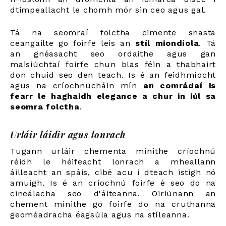
dtimpeallacht le chomh mór sin ceo agus gal.
Tá na seomraí folctha cimente snasta
ceangailte go foirfe leis an
stíl miondíola
. Tá
an gnéasacht seo ordaithe agus gan
maisiúchtaí foirfe chun blas féin a thabhairt
don chuid seo den teach. Is é an feidhmíocht
agus na críochnúcháin mín
an comrádaí is
fearr le haghaidh elegance a chur in iúl sa
seomra folctha
.
Urláir láidir agus lonrach
Tugann urláir chementa mínithe críochnú
réidh le héifeacht lonrach a mheallann
áilleacht an spáis, cibé acu i dteach istigh nó
amuigh. Is é an críochnú foirfe é seo do na
cineálacha seo d'áiteanna. Oiriúnann an
chement mínithe go foirfe do na cruthanna
geoméadracha éagsúla agus na stíleanna.