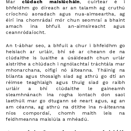
Mar
clúdach maisiúcháin
, cuirtear é i
bhfeidhm go díreach ar an talamh ag cruthú
críochnú aonadach agus nua-aimseartha, ag
éirí ina chomrádaí mór chun seomraí a bhaint
amach ina bhfuil an-aimsireacht agus
ceannródaíocht.
An t-ábhar seo, a bhfuil a chur i bhfeidhm go
heisiach ar urláir, bhí sé ar cheann de na
clúdaithe is luaithe a úsáideadh chun urlár
aistrithe a chlúdach i ngnólachtaí tráchtála mar
mhonarchana, oifigí nó áiteanna. Tháinig na
blianta agus thosaigh siad ag athrú go dtí an
réimse teaghlaigh agus thuig siad go raibh
urláir a bhí clúdaithe le gaineamh
sleamhnánach ina rogha iontach don saol
laethúil mar go dtugann sé neart agus, ag an
am céanna, ag athrú na dtithe ina n-áiteanna
níos compordaí, chomh maith leis na
feidhmeanna maisiúla a mhéadú.