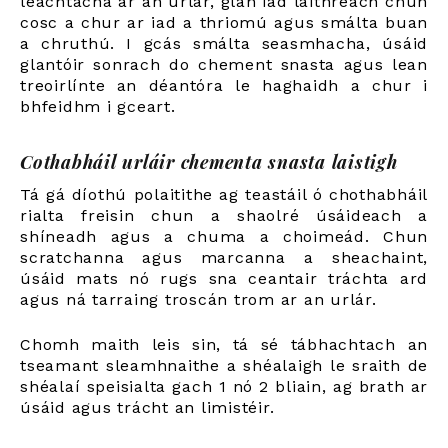
leachtacha ar an urlár, glan iad láithreach chun
cosc a chur ar iad a thriomú agus smálta buan
a chruthú. I gcás smálta seasmhacha, úsáid
glantóir sonrach do chement snasta agus lean
treoirlínte an déantóra le haghaidh a chur i
bhfeidhm i gceart.
Cothabháil urláir chementa snasta laistigh
Tá gá díothú polaitithe ag teastáil ó chothabháil
rialta freisin chun a shaolré úsáideach a
shíneadh agus a chuma a choimeád. Chun
scratchanna agus marcanna a sheachaint,
úsáid mats nó rugs sna ceantair tráchta ard
agus ná tarraing troscán trom ar an urlár.
Chomh maith leis sin, tá sé tábhachtach an
tseamant sleamhnaithe a shéalaigh le sraith de
shéalaí speisialta gach 1 nó 2 bliain, ag brath ar
úsáid agus trácht an limistéir.