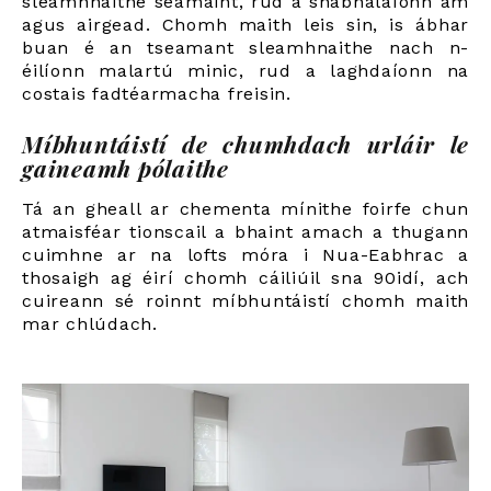
sleamhnaithe seamaint, rud a shábhálaíonn am
agus airgead. Chomh maith leis sin, is ábhar
buan é an tseamant sleamhnaithe nach n-
éilíonn malartú minic, rud a laghdaíonn na
costais fadtéarmacha freisin.
Míbhuntáistí de chumhdach urláir le
gaineamh pólaithe
Tá an gheall ar chementa mínithe foirfe chun
atmaisféar tionscail a bhaint amach a thugann
cuimhne ar na lofts móra i Nua-Eabhrac a
thosaigh ag éirí chomh cáiliúil sna 90idí, ach
cuireann sé roinnt míbhuntáistí chomh maith
mar chlúdach.