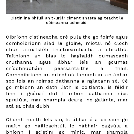
Cistin ina bhfuil an t-urlár ciment snasta ag teacht le
céimeanna adhmaid.
Oibríonn cistineacha cré pulaithe go foirfe agus
comhoibríonn siad le gloine, miotal nó cloch
chun atmaisféir thaitneamhacha a chruthú.
Taitníonn an blas le haghaidh cumascadh
cruthanna agus ábhar leis an gcumas
críochnúcháin pearsantaithe a fháil.
Comhoibríonn an críochnú lonrach ar an ábhar
seo leis an réimse dathanna a nglacann sé. Cé
go mbíonn an dath liath is coitianta, is féidir
linn i gcónaí dul i mbun dathanna níos
spraíúla, mar shampla dearg, nó galánta, mar
atá sa chás dubh.
Chomh maith leis sin, is ábhar é a oireann go
maith go háilleachtúil le hábhair éagsúla a
bhíonn i gcistiní go minic, mar shampla