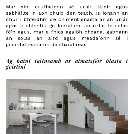
Mar sin, cruthaíonn sé urlár láidir agus
sábháilte in aon chuid den teach. Is ionann an
chur i bhfeidhm de chiment snasta ar an urlár
agus a chinntiú go lonraíonn an urlár le solas
féin agus, mar a fhios agaibh cheana, gabhann
an solas an aird agus méadaíonn sé i
gcomhdhéanamh de shaibhreas.
Ag baint taitneamh as atmaisféir blasta i
gcistiní