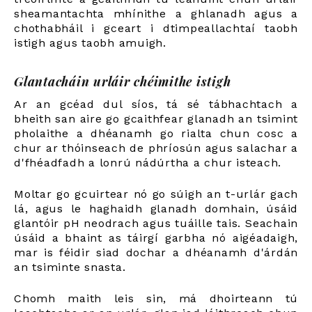
sheamantachta mhínithe a ghlanadh agus a
chothabháil i gceart i dtimpeallachtaí taobh
istigh agus taobh amuigh.
Glantacháin urláir chéimithe istigh
Ar an gcéad dul síos, tá sé tábhachtach a
bheith san aire go gcaithfear glanadh an tsimint
pholaithe a dhéanamh go rialta chun cosc a
chur ar thóinseach de phríosún agus salachar a
d'fhéadfadh a lonrú nádúrtha a chur isteach.
Moltar go gcuirtear nó go súigh an t-urlár gach
lá, agus le haghaidh glanadh domhain, úsáid
glantóir pH neodrach agus tuáille tais. Seachain
úsáid a bhaint as táirgí garbha nó aigéadaigh,
mar is féidir siad dochar a dhéanamh d'árdán
an tsiminte snasta.
Chomh maith leis sin, má dhoirteann tú