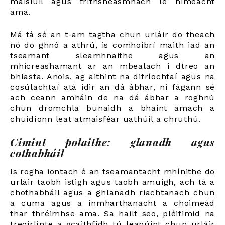
maisiúil agus frithsheasmhach le himeacht
ama.
Má tá sé an t-am tagtha chun urláir do theach
nó do ghnó a athrú, is comhoibrí maith iad an
tseamant sleamhnaithe agus an
mhicreashamant ar an mbealach i dtreo an
bhlasta. Anois, ag aithint na difríochtaí agus na
cosúlachtaí atá idir an dá ábhar, ní fágann sé
ach ceann amháin de na dá ábhar a roghnú
chun dromchla bunaidh a bhaint amach a
chuidíonn leat atmaisféar uathúil a chruthú.
Cimint polaithe: glanadh agus
cothabháil
Is rogha iontach é an tseamantacht mhínithe do
urláir taobh istigh agus taobh amuigh, ach tá a
chothabháil agus a ghlanadh riachtanach chun
a cuma agus a inmharthanacht a choimeád
thar thréimhse ama. Sa hailt seo, pléifimid na
treoirlínte a gcaithfidh tú leanúint chun urláir