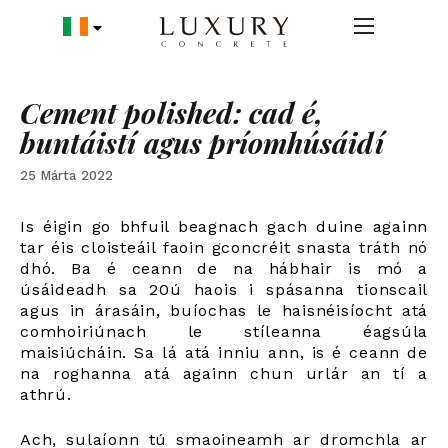
Cement polished: cad é,
buntáistí agus príomhúsáidí
25 Márta 2022
Is éigin go bhfuil beagnach gach duine againn
tar éis cloisteáil faoin gconcréit snasta tráth nó
dhó. Ba é ceann de na hábhair is mó a
úsáideadh sa 20ú haois i spásanna tionscail
agus in árasáin, buíochas le haisnéisíocht atá
comhoiriúnach le stíleanna éagsúla
maisiúcháin. Sa lá atá inniu ann, is é ceann de
na roghanna atá againn chun urlár an tí a
athrú.
Ach, sulaíonn tú smaoineamh ar dromchla ar