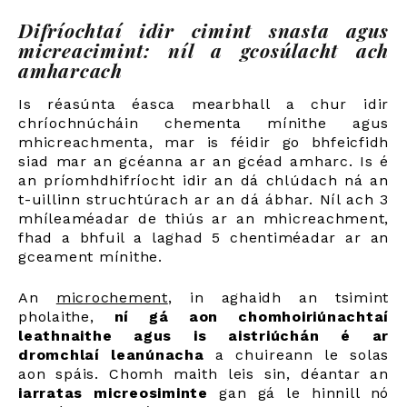
Difríochtaí idir cimint snasta agus
micreacimint: níl a gcosúlacht ach
amharcach
Is réasúnta éasca mearbhall a chur idir
chríochnúcháin chementa mínithe agus
mhicreachmenta, mar is féidir go bhfeicfidh
siad mar an gcéanna ar an gcéad amharc. Is é
an príomhdhifríocht idir an dá chlúdach ná an
t-uillinn struchtúrach ar an dá ábhar. Níl ach 3
mhíleaméadar de thiús ar an mhicreachment,
fhad a bhfuil a laghad 5 chentiméadar ar an
gceament mínithe.
An
microchement
,
in aghaidh an tsimint
pholaithe,
ní gá aon chomhoiriúnachtaí
leathnaithe agus is aistriúchán é ar
dromchlaí leanúnacha
a chuireann le solas
aon spáis. Chomh maith leis sin, déantar an
iarratas micreosiminte
gan gá le hinnill nó