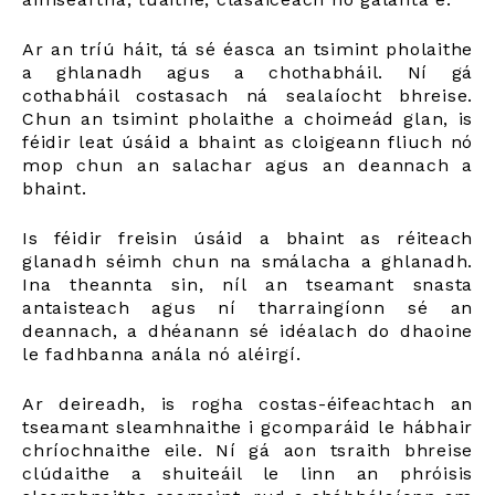
Ar an tríú háit, tá sé éasca an tsimint pholaithe
a ghlanadh agus a chothabháil. Ní gá
cothabháil costasach ná sealaíocht bhreise.
Chun an tsimint pholaithe a choimeád glan, is
féidir leat úsáid a bhaint as cloigeann fliuch nó
mop chun an salachar agus an deannach a
bhaint.
Is féidir freisin úsáid a bhaint as réiteach
glanadh séimh chun na smálacha a ghlanadh.
Ina theannta sin, níl an tseamant snasta
antaisteach agus ní tharraingíonn sé an
deannach, a dhéanann sé idéalach do dhaoine
le fadhbanna anála nó aléirgí.
Ar deireadh, is rogha costas-éifeachtach an
tseamant sleamhnaithe i gcomparáid le hábhair
chríochnaithe eile. Ní gá aon tsraith bhreise
clúdaithe a shuiteáil le linn an phróisis