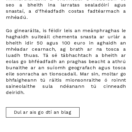
seo a bheith ina iarratas sealadóirí agus
snastaí, a d'fhéadfadh costas fadtéarmach a
mhéadú.
Go ginearálta, is féidir leis an meánphraghas le
haghaidh suiteáil chementa snasta ar urlár a
bheith idir 50 agus 100 euro in aghaidh an
mhéadar cearnach, ag brath ar na tosca a
luadh thuas. Tá sé tábhachtach a bheith ar
eolas go bhféadfadh an praghas beacht a athrú
bunaithe ar an suíomh geografach agus tosca
eile sonracha an tionscadail. Mar sin, moltar go
bhfaigheann tú ráitis mionsonraithe ó roinnt
saineolaithe sula ndéanann tú cinneadh
deiridh.
Dul ar ais go dtí an blag