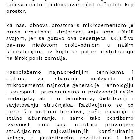
radova i na brz, jednostavan i čist način bilo koji
prostor.
Za nas, obnova prostora s mikrocementom je
prava umjetnost. Umjetnost koju smo učinili
svojom, jer se gotovo dva desetljeća isključivo
bavimo njegovom proizvodnjom u našim
laboratorijima, iz kojih se potom distribuiraju
na širok popis zemalja.
Raspolažemo najnaprednijim tehnikama i
alatima za stvaranje proizvoda od
mikrocementa najnovije generacije. Tehnologiju
i avangardu primjenjujemo u proizvodnji naših
materijala, ali i u tehnikama, distribuciji i
savjetovanju stručnjaka. Razlikujemo se po
tome što pratimo trendove, našu inovaciju i
stalno ažuriranje. I samo tako postižemo
izvrsnost, onu koja rezultira pružanjem
stručnjacima najkvalitetnijih kontinuiranih
obloga, s garantiranim rezultatima i koji