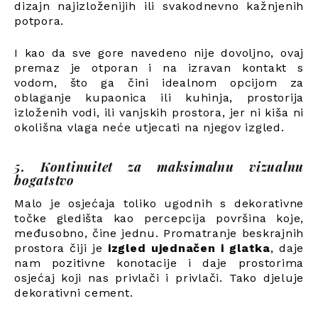
dizajn najizloženijih ili svakodnevno kažnjenih
potpora.
I kao da sve gore navedeno nije dovoljno, ovaj
premaz je otporan i na izravan kontakt s
vodom, što ga čini idealnom opcijom za
oblaganje kupaonica ili kuhinja, prostorija
izloženih vodi, ili vanjskih prostora, jer ni kiša ni
okolišna vlaga neće utjecati na njegov izgled.
5. Kontinuitet za maksimalnu vizualnu
bogatstvo
Malo je osjećaja toliko ugodnih s dekorativne
točke gledišta kao percepcija površina koje,
međusobno, čine jednu. Promatranje beskrajnih
prostora čiji je
izgled ujednačen i glatka
, daje
nam pozitivne konotacije i daje prostorima
osjećaj koji nas privlači i privlači. Tako djeluje
dekorativni cement.