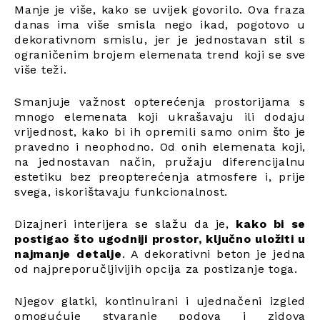
Manje je više, kako se uvijek govorilo. Ova fraza
danas ima više smisla nego ikad, pogotovo u
dekorativnom smislu, jer je jednostavan stil s
ograničenim brojem elemenata trend koji se sve
više teži.
Smanjuje važnost opterećenja prostorijama s
mnogo elemenata koji ukrašavaju ili dodaju
vrijednost, kako bi ih opremili samo onim što je
pravedno i neophodno. Od onih elemenata koji,
na jednostavan način, pružaju diferencijalnu
estetiku bez preopterećenja atmosfere i, prije
svega, iskorištavaju funkcionalnost.
Dizajneri interijera se slažu da je,
kako bi se
postigao što ugodniji prostor, ključno uložiti u
najmanje detalje
. A dekorativni beton je jedna
od najpreporučljivijih opcija za postizanje toga.
Njegov glatki, kontinuirani i ujednačeni izgled
omogućuje stvaranje podova i zidova