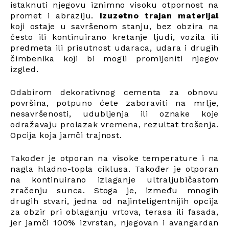
istaknuti njegovu iznimno visoku otpornost na
promet i abraziju.
Izuzetno trajan materijal
koji ostaje u savršenom stanju, bez obzira na
često ili kontinuirano kretanje ljudi, vozila ili
predmeta ili prisutnost udaraca, udara i drugih
čimbenika koji bi mogli promijeniti njegov
izgled.
Odabirom dekorativnog cementa za obnovu
površina, potpuno ćete zaboraviti na mrlje,
nesavršenosti, udubljenja ili oznake koje
odražavaju prolazak vremena, rezultat trošenja.
Opcija koja jamči trajnost.
Također je otporan na visoke temperature i na
nagla hladno-topla ciklusa. Također je otporan
na kontinuirano izlaganje ultraljubičastom
zračenju sunca. Stoga je, između mnogih
drugih stvari, jedna od najinteligentnijih opcija
za obzir pri oblaganju vrtova, terasa ili fasada,
jer jamči 100% izvrstan, njegovan i avangardan