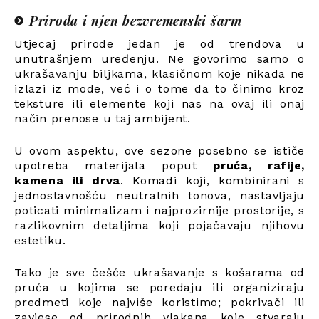
Priroda i njen bezvremenski šarm
Utjecaj prirode jedan je od trendova u
unutrašnjem uređenju. Ne govorimo samo o
ukrašavanju biljkama, klasičnom koje nikada ne
izlazi iz mode, već i o tome da to činimo kroz
teksture ili elemente koji nas na ovaj ili onaj
način prenose u taj ambijent.
U ovom aspektu, ove sezone posebno se ističe
upotreba materijala poput
pruća, rafije,
kamena ili drva
. Komadi koji, kombinirani s
jednostavnošću neutralnih tonova, nastavljaju
poticati minimalizam i najprozirnije prostorije, s
razlikovnim detaljima koji pojačavaju njihovu
estetiku.
Tako je sve češće ukrašavanje s košarama od
pruća u kojima se poredaju ili organiziraju
predmeti koje najviše koristimo; pokrivači ili
zavjese od prirodnih vlakana koje stvaraju