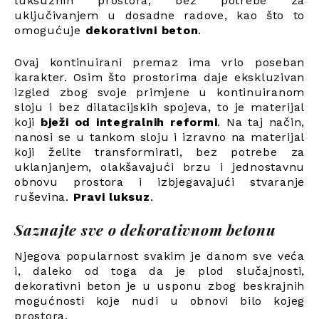
luksuznih prostora, bez potrebe za
uključivanjem u dosadne radove, kao što to
omogućuje
dekorativni beton
.
Ovaj kontinuirani premaz ima vrlo poseban
karakter. Osim što prostorima daje ekskluzivan
izgled zbog svoje primjene u kontinuiranom
sloju i bez dilatacijskih spojeva, to je materijal
koji
bježi od integralnih reformi
. Na taj način,
nanosi se u tankom sloju i izravno na materijal
koji želite transformirati, bez potrebe za
uklanjanjem, olakšavajući brzu i jednostavnu
obnovu prostora i izbjegavajući stvaranje
ruševina.
Pravi luksuz
.
Saznajte sve o dekorativnom betonu
Njegova popularnost svakim je danom sve veća
i, daleko od toga da je plod slučajnosti,
dekorativni beton je u usponu zbog beskrajnih
mogućnosti koje nudi u obnovi bilo kojeg
prostora.