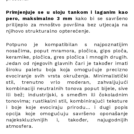
Primjenjuje se u sloju tankom i laganim kao
pero, maksimalno 3 mm
kako bi se savršeno
prilijepio za mnoštvo površina bez utjecaja na
njihovo strukturalno opterećenje.
Potpuno je kompatibilan s najpoznatijim
nosačima, poput mramora, pločica, gips ploča,
keramike, pločica, gres pločica i mnogih drugih.
Jedan od njegovih glavnih čari je također imati
široku paletu boja koja omogućuje precizno
evociranje svih vrsta okruženja. Minimalistički
stil, trenutno vrlo moderan, zahvaljujući
kombinaciji neutralnih tonova poput bijele, sive
ili bež; industrijski, s smeđim ili čokoladnim
tonovima; rustikalni stil, kombinirajući teksture
i boje koje evociraju prirodu... i dugi popis
opcija koje omogućuju savršeno oponašanje
najekskluzivnijih i, također, najugodnijih
atmosfera.