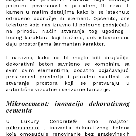
potpunu povezanost s prirodom, ili drvo ili
kamen u malim detaljima kako bi se istaknulo
određeno područje ili element. Općenito, one
teksture koje nas izravno ili potpuno podsjećaju
na prirodu. Način stvaranja tog ugodnog i
toplog karaktera koji tražimo, dok istovremeno
daju prostorijama šarmantan karakter.
I naravno, kako ne bi moglo biti drugačije,
dekorativni beton savršeno se kombinira sa
svim ovim elementima, dodatno pojačavajući
prostranost prostorija i prirodnu svjetlost za
stvaranje prostora koji se pretvaraju u
autentične vizualne i senzorne fantazije.
Mikrocement: inovacija dekorativnog
cementa
U Luxury Concrete® smo majstori
mikrocement
,
inovacija dekorativnog betona
koja omogućuje renoviranje bez građevinskih