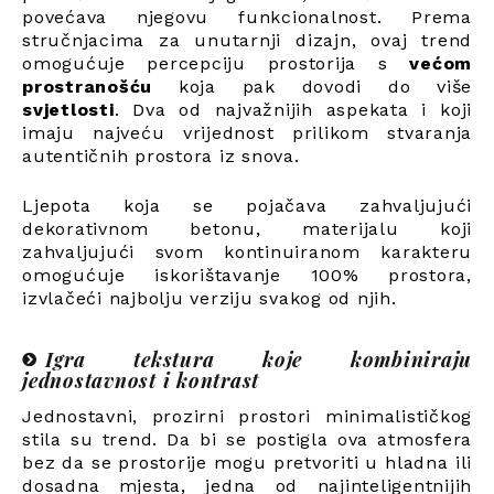
povećava njegovu funkcionalnost. Prema
stručnjacima za unutarnji dizajn, ovaj trend
omogućuje percepciju prostorija s
većom
prostranošću
koja pak dovodi do više
svjetlosti
. Dva od najvažnijih aspekata i koji
imaju najveću vrijednost prilikom stvaranja
autentičnih prostora iz snova.
Ljepota koja se pojačava zahvaljujući
dekorativnom betonu, materijalu koji
zahvaljujući svom kontinuiranom karakteru
omogućuje iskorištavanje 100% prostora,
izvlačeći najbolju verziju svakog od njih.
Igra tekstura koje kombiniraju
jednostavnost i kontrast
Jednostavni, prozirni prostori minimalističkog
stila su trend. Da bi se postigla ova atmosfera
bez da se prostorije mogu pretvoriti u hladna ili
dosadna mjesta, jedna od najinteligentnijih