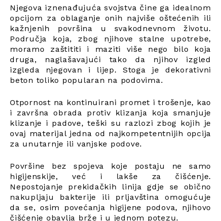
Njegova iznenađujuća svojstva čine ga idealnom
opcijom za oblaganje onih najviše oštećenih ili
kažnjenih površina u svakodnevnom životu.
Područja koja, zbog njihove stalne upotrebe,
moramo zaštititi i maziti više nego bilo koja
druga, naglašavajući tako da njihov izgled
izgleda njegovan i lijep. Stoga je dekorativni
beton toliko popularan na podovima.
Otpornost na kontinuirani promet i trošenje, kao
i završna obrada protiv klizanja koja smanjuje
klizanje i padove, teški su razlozi zbog kojih je
ovaj materijal jedna od najkompetentnijih opcija
za unutarnje ili vanjske podove.
Površine bez spojeva koje postaju ne samo
higijenskije, već i lakše za čišćenje.
Nepostojanje prekidačkih linija gdje se obično
nakupljaju bakterije ili prljavština omogućuje
da se, osim povećanja higijene podova, njihovo
čišćenje obavlja brže i u jednom potezu.