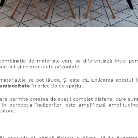
combinație de materiale care se diferențiază între pere
ale cât și pe suprafețe orizontale.
aterialele se pot lăuda. Și este că, aplicarea acestui î
luminozitate
în orice tip de spațiu.
pere permite crearea de spații complet diafane, care sunt 
 în percepția încăperilor, este amplificată amplitudin
stora.