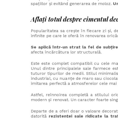
spațiilor și evitând generarea de moloz.
Un
Aflați totul despre cimentul de
Popularitatea sa crește în fiecare zi și, d
infinite pe care le oferă în renovarea orică
Se aplică într-un strat la fel de subți
afecta încărcătura lor structurală.
Este este complet compatibil cu cele mai
Unul dintre principalele sale farmece e
tuturor tipurilor de medii. Stilul minimal
industrial, cu nuanțe de maro sau ciocolată
imitarea perfectă a atmosferelor cele mai 
Astfel, reînnoirea completă a stilului or
modern și renovat. Un caracter foarte sing
Departe de a oferi doar o valoare decorati
datorită
rezistenței sale ridicate la tr