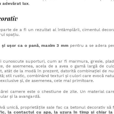
 adevărat lux
.
corativ
eparte de a fi un rezultat al întâmplării, cimentul decorat
rui spațiu.
re și ușor ca o pană, maxim 3 mm
pentru a se adera per
 cunoscute suporturi, cum ar fi marmura, gresie, pladur
ste, de asemenea, acela de a avea o gamă largă de culo
ist, atât de la modă în prezent, datorită combinației de nu
; stil rustic, combinând texturi și culori care evocă natur
exclusive și, de asemenea, cele mai primitoare.
icărei camere este o chestiune de zile. Un material car
ular și la avangardă.
vă unică, proprietățile sale fac ca betonul decorativ să f
afic, la contactul cu apa, la uzura în timp și chiar la