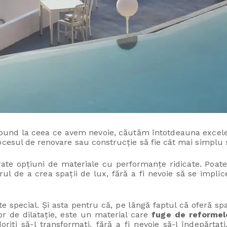
spund la ceea ce avem nevoie, căutăm întotdeauna excele
cesul de renovare sau construcție să fie cât mai simplu și
rate opțiuni de materiale cu performanțe ridicate. Poat
ul de a crea spații de lux, fără a fi nevoie să se implic
e special. Și asta pentru că, pe lângă faptul că oferă spa
or de dilatație, este un material care
fuge de reformel
riți să-l transformați, fără a fi nevoie să-l îndepărtaț