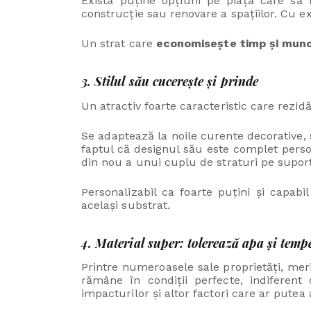
Există puține opțiuni pe piață care să f
construcție sau renovare a spațiilor. Cu e
Un strat care
economisește timp și mun
3. Stilul său cucerește și prinde
Un atractiv foarte caracteristic care rezidă
Se adaptează la noile curente decorative, s
faptul că designul său este complet perso
din nou a unui cuplu de straturi pe suport 
Personalizabil ca foarte puțini și capab
același substrat.
4. Material super: tolerează apa și tempe
Printre numeroasele sale proprietăți, mer
rămâne în condiții perfecte, indiferent
impacturilor și altor factori care ar putea