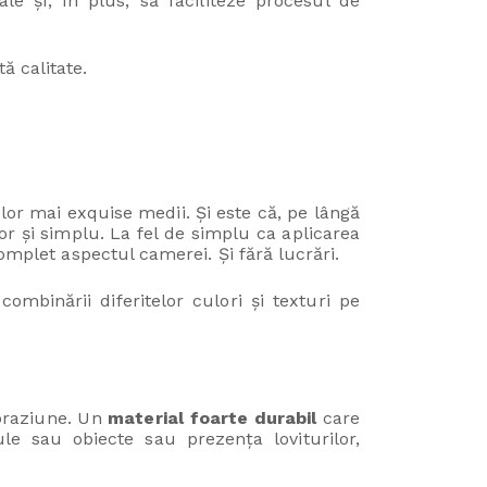
le și, în plus, să faciliteze procesul de
ă calitate.
elor mai exquise medii. Și este că, pe lângă
r și simplu. La fel de simplu ca aplicarea
omplet aspectul camerei. Și fără lucrări.
 combinării diferitelor culori și texturi pe
abraziune. Un
material foarte durabil
care
le sau obiecte sau prezența loviturilor,