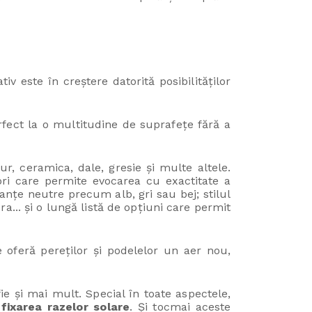
iv este în creștere datorită posibilităților
fect la o multitudine de suprafețe fără a
, ceramica, dale, gresie și multe altele.
ri care permite evocarea cu exactitate a
anțe neutre precum alb, gri sau bej; stilul
a... și o lungă listă de opțiuni care permit
e oferă pereților și podelelor un aer nou,
ie și mai mult. Special în toate aspectele,
 fixarea razelor solare
. Și tocmai aceste