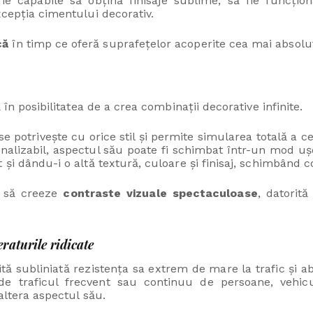
ie capabile să obțină finisaje sublime, să fie funcționa
xcepția cimentului decorativ.
că
în timp ce oferă suprafețelor acoperite cea mai absolut
 în posibilitatea de a crea combinații decorative infinite.
e potrivește cu orice stil și permite simularea totală a c
nalizabil, aspectul său poate fi schimbat într-un mod ușo
și dându-i o altă textură, culoare și finisaj, schimbând c
il să creeze
contraste vizuale spectaculoase
, datorită
raturile ridicate
ită subliniată rezistența sa extrem de mare la trafic și 
 de traficul frecvent sau continuu de persoane, vehicu
 altera aspectul său.