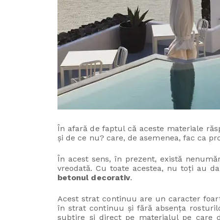
În afară de faptul că aceste materiale ră
și de ce nu? care, de asemenea, fac ca pro
În acest sens, în prezent, există nenumă
vreodată. Cu toate acestea, nu toți au dar
betonul decorativ
.
Acest strat continuu are un caracter foart
în strat continuu și fără absența rosturil
subțire și direct pe materialul pe care do