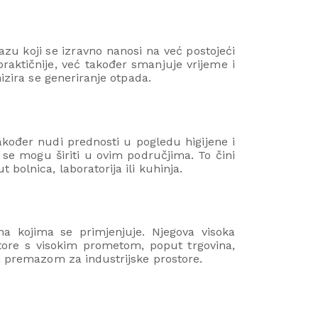
zu koji se izravno nanosi na već postojeći
praktičnije, već također smanjuje vrijeme i
izira se generiranje otpada.
ođer nudi prednosti u pogledu higijene i
i se mogu širiti u ovim područjima. To čini
bolnica, laboratorija ili kuhinja.
na kojima se primjenjuje. Njegova visoka
store s visokim prometom, poput trgovina,
im premazom za industrijske prostore.