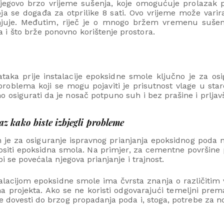
njegovo brzo vrijeme sušenja, koje omogućuje prolazak
oja se događa za otprilike 8 sati. Ovo vrijeme može varira
njuje. Međutim, riječ je o mnogo bržem vremenu sušen
i što brže ponovno korištenje prostora.
aka prije instalacije epoksidne smole ključno je za osig
problema koji se mogu pojaviti je prisutnost vlage u sta
 osigurati da je nosač potpuno suh i bez prašine i prljav
z kako biste izbjegli probleme
 je za osiguranje ispravnog prianjanja epoksidnog poda 
anositi epoksidna smola. Na primjer, za cementne površin
i se povećala njegova prianjanje i trajnost.
stalacijom epoksidne smole ima čvrsta znanja o različiti
ma projekta. Ako se ne koristi odgovarajući temeljni pre
e dovesti do brzog propadanja poda i, stoga, potrebe za n