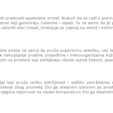
vnih prednosti epoksidne smole. Budući da se radi o prema
radove koji generiraju ruševine i otpad. To ne samo da je 
ukloniti stari nosač, smanjuje se utjecaj na okoliš i minim
dne smole ne samo da pruža superiornu estetiku, već tak
se nakupljanje prašine, prljavštine i mikroorganizama koj
za prostore koji zahtijevaju visoke razine čistoće, poput 
al koji pruža veliku izdržljivost i zaštitu površinama 
 trošenje zbog prometa čini ga idealnim izborom za pro
a, njegova otpornost na visoke temperature čini ga idealn