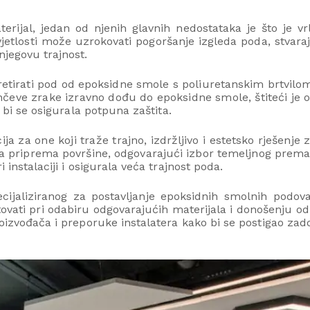
rijal, jedan od njenih glavnih nedostataka je što je vrlo
jetlosti može uzrokovati pogoršanje izgleda poda, stvara
njegovu trajnost.
 tretirati pod od epoksidne smole s poliuretanskim brtvilo
unčeve zrake izravno dođu do epoksidne smole, štiteći j
o bi se osigurala potpuna zaštita.
ja za one koji traže trajno, izdržljivo i estetsko rješenje
a priprema površine, odgovarajući izbor temeljnog premaza
 instalaciji i osigurala veća trajnost poda.
ecijaliziranog za postavljanje epoksidnih smolnih podova
vati pri odabiru odgovarajućih materijala i donošenju odlu
roizvođača i preporuke instalatera kako bi se postigao zado