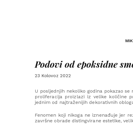
MI
Podovi od epoksidne smo
23 Kolovoz 2022
U posljednjih nekoliko godina pokazao se
proliferacija proizlazi iz velike količi
jednim od najtraženijih dekorativnih oblog
Fenomen koji nikoga ne iznenađuje jer rez
završne obrade distingvirane estetike, ve