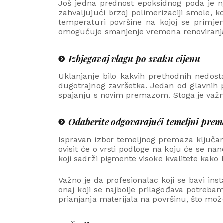
Još jedna prednost epoksidnog poda je 
zahvaljujući brzoj polimerizaciji smole, k
temperaturi površine na kojoj se primje
omogućuje smanjenje vremena renoviranja 
Izbjegavaj vlagu po svaku cijenu
Uklanjanje bilo kakvih prethodnih nedostat
dugotrajnog završetka. Jedan od glavnih 
spajanju s novim premazom. Stoga je važno
Odaberite odgovarajući temeljni prema
Ispravan izbor temeljnog premaza ključan
ovisit će o vrsti podloge na koju će se n
koji sadrži pigmente visoke kvalitete kako b
Važno je da profesionalac koji se bavi in
onaj koji se najbolje prilagođava potreba
prianjanja materijala na površinu, što mož