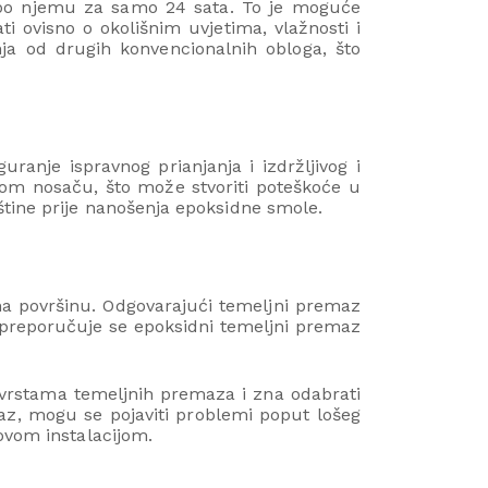
 po njemu za samo 24 sata. To je moguće
ti ovisno o okolišnim uvjetima, vlažnosti i
ja od drugih konvencionalnih obloga, što
uranje ispravnog prianjanja i izdržljivog i
rom nosaču, što može stvoriti poteškoće u
štine prije nanošenja epoksidne smole.
na površinu. Odgovarajući temeljni premaz
e preporučuje se epoksidni temeljni premaz
m vrstama temeljnih premaza i zna odabrati
maz, mogu se pojaviti problemi poput lošeg
ovom instalacijom.