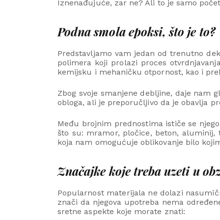
Iznenađujuće, zar ne? Ali to je samo početak
Podna smola epoksi, što je to?
Predstavljamo vam jedan od trenutno deko
polimera koji prolazi proces otvrdnjavanj
kemijsku i mehaničku otpornost, kao i prekr
Zbog svoje smanjene debljine, daje nam gla
obloga, ali je preporučljivo da je obavlja p
Među brojnim prednostima ističe se njegova
što su: mramor, pločice, beton, aluminij, 
koja nam omogućuje oblikovanje bilo koji
Značajke koje treba uzeti u ob
Popularnost materijala ne dolazi nasumičn
znači da njegova upotreba nema određene 
sretne aspekte koje morate znati: