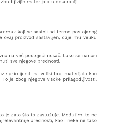
budljivijih materijala u dekoraciji.
remaz koji se sastoji od termo postojanog
e ovaj proizvod sastavljen, daje mu veliku
avno na već postojeći nosač. Lako se nanosi
knuti sve njegove prednosti.
e primijeniti na veliki broj materijala kao
To je zbog njegove visoke prilagodljivosti,
o je zato što to zaslužuje. Međutim, to ne
elevantnije prednosti, kao i neke ne tako