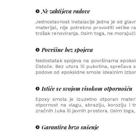
Ne zahtijeva radove
Jednostavnost instalacije jedna je od gla
materijal, nije potrebno provoditi velike 
trošak renoviranja. Osim toga, ne morajući 
Površine bez spojeva
Nedostatak spojeva na površinama epoksi
čistoće. Bez utora ili pukotina, sprečava 
podove od epoksidne smole idealnim izborom 
Ističe se svojom visokom otpornošću
Epoxy smola je izuzetno otporan materij
otpornost na vlagu, abraziju, koroziju i
zračnih luka ili javnih prostora. Osim tog
Garantira brzo sušenje