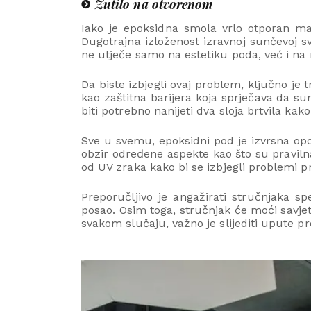
Žutilo na otvorenom
Iako je epoksidna smola vrlo otporan mate
Dugotrajna izloženost izravnoj sunčevoj sv
ne utječe samo na estetiku poda, već i na 
Da biste izbjegli ovaj problem, ključno je
kao zaštitna barijera koja sprječava da s
biti potrebno nanijeti dva sloja brtvila kak
Sve u svemu, epoksidni pod je izvrsna opci
obzir određene aspekte kao što su praviln
od UV zraka kako bi se izbjegli problemi pri
Preporučljivo je angažirati stručnjaka sp
posao. Osim toga, stručnjak će moći savjeto
svakom slučaju, važno je slijediti upute p