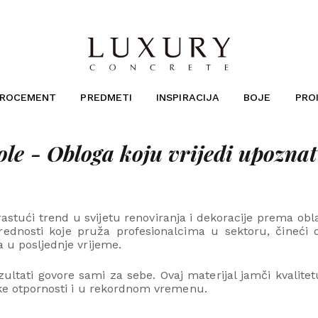
KROCEMENT
PREDMETI
INSPIRACIJA
BOJE
PRO
le - Obloga koju vrijedi upoznat
 rastući trend u svijetu renoviranja i dekoracije prema 
ne prednosti koje pruža profesionalcima u sektoru, čineć
a u posljednje vrijeme.
ultati govore sami za sebe. Ovaj materijal jamči kvalit
like otpornosti i u rekordnom vremenu.