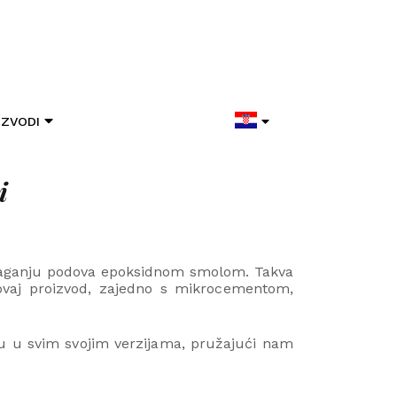
IZVODI
i
oblaganju podova epoksidnom smolom. Takva
i ovaj proizvod, zajedno s mikrocementom,
etu u svim svojim verzijama, pružajući nam