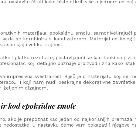
, nastavite čitati kako biste otkrili više o jednom od najuz
rativnih materijala, epoksidnu smolu, samonivelirajući p
a kada se kombinira s katalizatorom. Materijal od kojeg j
asan sjaj i veliku trajnost.
tke i glatke rezultate, postavljajući se kao tanki sloj izr
rofesionalac koji detaljno poznaje proizvod i zna kako ista
 impresivna svestranost. Riječ je o materijalu koji se mož
teraco... I koji nam nudi beskrajne dekorativne završetke. 
m željenim dizajnom.
zir kod epoksidne smole
o, ako je prepoznat kao jedan od najkorisnijih premaza, t
nedostatke. U nastavku ćemo vam pokazati i njegove najr