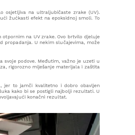
 osjetljiva na ultraljubičaste zrake (UV).
jući žućkasti efekt na epoksidnoj smoli. To
m otpornim na UV zrake. Ovo brtvilo djeluje
e od propadanja. U nekim slučajevima, može
 za svoje podove. Međutim, važno je uzeti u
, rigorozno miješanje materijala i zaštita
, jer to jamči kvalitetno i dobro obavljen
ka kako bi se postigli najbolji rezultati. U
voljavajući konačni rezultat.