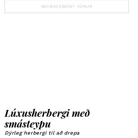
MICROCEMENT VÖRUR
Lúxusherbergi með
smásteypu
Dýrleg herbergi til að drepa