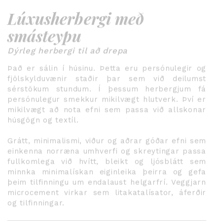
Lúxusherbergi með
smásteypu
Dýrleg herbergi til að drepa
Það er sálin í húsinu. Þetta eru persónulegir og
fjölskylduvænir staðir þar sem við deilumst
sérstökum stundum. Í þessum herbergjum fá
persónulegur smekkur mikilvægt hlutverk. Því er
mikilvægt að nota efni sem passa við allskonar
húsgögn og textíl.
Grátt, minimalismi, viður og aðrar góðar efni sem
einkenna norræna umhverfi og skreytingar passa
fullkomlega við hvítt, bleikt og ljósblátt sem
minnka minimalískan eiginleika þeirra og gefa
þeim tilfinningu um endalaust helgarfrí. Veggjarn
microcement virkar sem litakatalísator, áferðir
og tilfinningar.