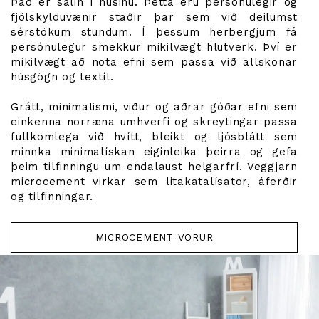
Það er sálin í húsinu. Þetta eru persónulegir og
fjölskylduvænir staðir þar sem við deilumst
sérstökum stundum. Í þessum herbergjum fá
persónulegur smekkur mikilvægt hlutverk. Því er
mikilvægt að nota efni sem passa við allskonar
húsgögn og textíl.
Grátt, minimalismi, viður og aðrar góðar efni sem
einkenna norræna umhverfi og skreytingar passa
fullkomlega við hvítt, bleikt og ljósblátt sem
minnka minimalískan eiginleika þeirra og gefa
þeim tilfinningu um endalaust helgarfrí. Veggjarn
microcement virkar sem litakatalísator, áferðir
og tilfinningar.
MICROCEMENT VÖRUR