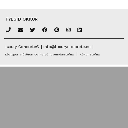
FYLGIÐ OKKUR
|
|
Luxury Concrete®
info@luxuryconcrete.eu
|
Löglegur Viðvörun Og Persónuverndarstefna
Kökur Stefna