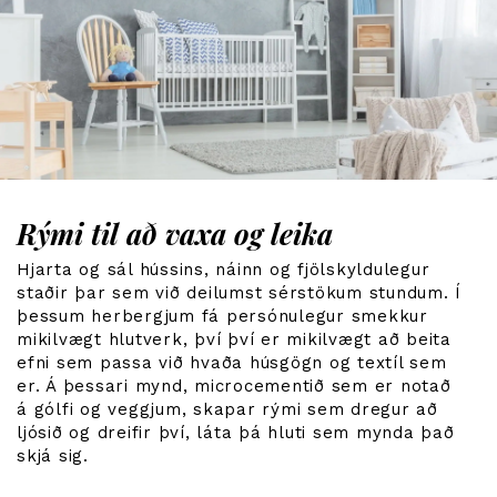
Rými til að vaxa og leika
Hjarta og sál hússins, náinn og fjölskyldulegur
staðir þar sem við deilumst sérstökum stundum. Í
þessum herbergjum fá persónulegur smekkur
mikilvægt hlutverk, því því er mikilvægt að beita
efni sem passa við hvaða húsgögn og textíl sem
er. Á þessari mynd, microcementið sem er notað
á gólfi og veggjum, skapar rými sem dregur að
ljósið og dreifir því, láta þá hluti sem mynda það
skjá sig.