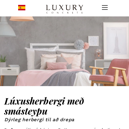
Lúxusherbergi með
smásteypu
Dýrleg herbergi til að drepa