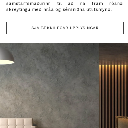
samstarfsmaðurinn til að ná fram róandi
skreytingu með hráa og sérsniðna útlitsmynd.
SJÁ TÆKNILEGAR UPPLÝSINGAR