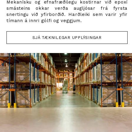
Mekanísku og efnafræðilegu kostirnar við epoxí
smásteins okkar verða augljósar frá fyrsta
snertingu við yfirborðið. Harðleiki sem varir yfir
tímann á innri gólfi og veggjum.
SJÁ TÆKNILEGAR UPPLÝSINGAR