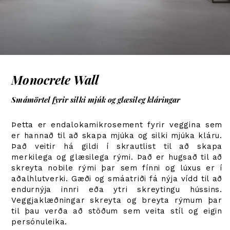
Monocrete Wall
Smámörtel fyrir silki mjúk og glæsileg kláringar
Þetta er endalokamikrosement fyrir veggina sem
er hannað til að skapa mjúka og silki mjúka kláru.
Það veitir há gildi í skrautlist til að skapa
merkilega og glæsilega rými. Það er hugsað til að
skreyta nobile rými þar sem fínni og lúxus er í
aðalhlutverki. Gæði og smáatriði fá nýja vídd til að
endurnýja innri eða ytri skreytingu hússins.
Veggjaklæðningar skreyta og breyta rýmum þar
til þau verða að stöðum sem veita stíl og eigin
persónuleika.