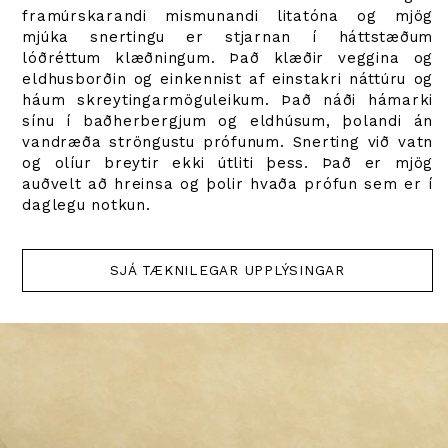
framúrskarandi mismunandi litatóna og mjög
mjúka snertingu er stjarnan í háttstæðum
lóðréttum klæðningum. Það klæðir veggina og
eldhusborðin og einkennist af einstakri náttúru og
háum skreytingarmöguleikum. Það náði hámarki
sínu í baðherbergjum og eldhúsum, þolandi án
vandræða ströngustu prófunum. Snerting við vatn
og olíur breytir ekki útliti þess. Það er mjög
auðvelt að hreinsa og þolir hvaða prófun sem er í
daglegu notkun.
SJÁ TÆKNILEGAR UPPLÝSINGAR