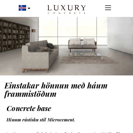
Einstakar hönnun með háum
frammistöðum
Concrete base
Hinum rústísku stíl Microcement.