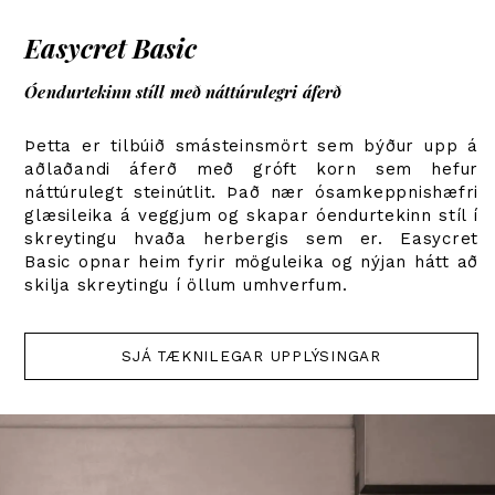
Easycret Basic
Óendurtekinn stíll með náttúrulegri áferð
Þetta er tilbúið smásteinsmört sem býður upp á
aðlaðandi áferð með gróft korn sem hefur
náttúrulegt steinútlit. Það nær ósamkeppnishæfri
glæsileika á veggjum og skapar óendurtekinn stíl í
skreytingu hvaða herbergis sem er. Easycret
Basic opnar heim fyrir möguleika og nýjan hátt að
skilja skreytingu í öllum umhverfum.
SJÁ TÆKNILEGAR UPPLÝSINGAR