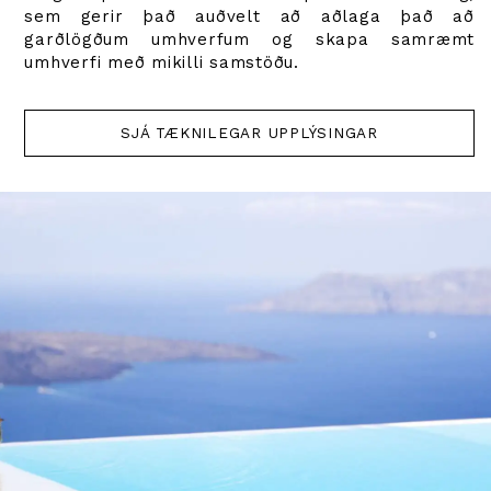
sem gerir það auðvelt að aðlaga það að
garðlögðum umhverfum og skapa samræmt
umhverfi með mikilli samstöðu.
SJÁ TÆKNILEGAR UPPLÝSINGAR