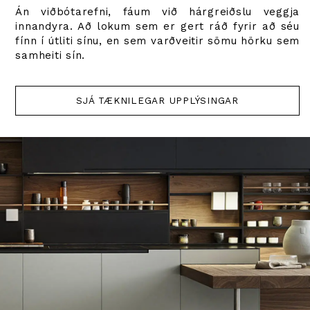
Án viðbótarefni, fáum við hárgreiðslu veggja
innandyra. Að lokum sem er gert ráð fyrir að séu
fínn í útliti sínu, en sem varðveitir sömu hörku sem
samheiti sín.
SJÁ TÆKNILEGAR UPPLÝSINGAR