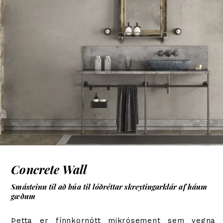
Concrete Wall
Smásteinn til að búa til lóðréttar skreytingarklár af háum
gæðum
Þetta er fínnkornótt mikrósement sem vegna