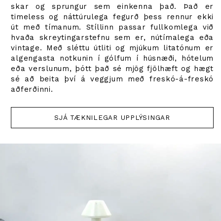
skar og sprungur sem einkenna það. Það er
timeless og náttúrulega fegurð þess rennur ekki
út með tímanum. Stíllinn passar fullkomlega við
hvaða skreytingarstefnu sem er, nútímalega eða
vintage. Með sléttu útliti og mjúkum litatónum er
algengasta notkunin í gólfum í húsnæði, hótelum
eða verslunum, þótt það sé mjög fjölhæft og hægt
sé að beita því á veggjum með freskó-á-freskó
aðferðinni.
SJÁ TÆKNILEGAR UPPLÝSINGAR