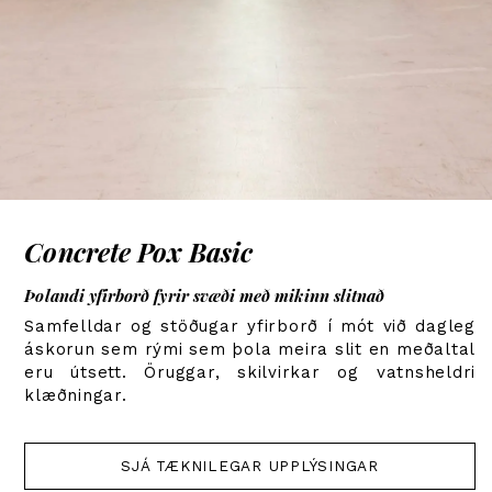
Concrete Pox Basic
Þolandi yfirborð fyrir svæði með mikinn slitnað
Samfelldar og stöðugar yfirborð í mót við dagleg
áskorun sem rými sem þola meira slit en meðaltal
eru útsett. Öruggar, skilvirkar og vatnsheldri
klæðningar.
SJÁ TÆKNILEGAR UPPLÝSINGAR