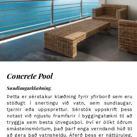
Concrete Pool
Sundlaugarklæðning.
Þetta er sérstakur klæðning fyrir yfirborð sem eru
stöðugt í snertingu við vatn, sem sundlaugar,
tjarnir eða uppsprettur. Sérstök uppskrift þess
notast við nýjustu framfarir í byggingatækni til að
tryggja sem besta útvegusþol. Því er ólíkt öðrum
smásteinsmörtum, það þarf enga verndandi húð til
að gera það vatnsheldu. Áferð þess er náttúruleg,