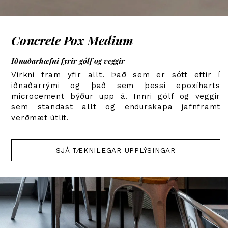
Concrete Pox Medium
Iðnaðarhæfni fyrir gólf og veggir
Virkni fram yfir allt. Það sem er sótt eftir í
iðnaðarrými og það sem þessi epoxíharts
microcement býður upp á. Innri gólf og veggir
sem standast allt og endurskapa jafnframt
verðmæt útlit.
SJÁ TÆKNILEGAR UPPLÝSINGAR