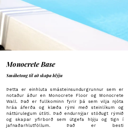
Monocrete Base
Smábetong til að skapa hlýju
Þetta er einhluta smásteinsundurgrunnur sem er
notaður áður en Monocrete Floor og Monocrete
Wall. Það er fullkominn fyrir þá sem vilja njóta
hráa áferða og klæða rými með steinlíkum og
náttúrulegum útliti. Það endurnýjar stöðugt rýmið
og skapar yfirborð sem útgefa hlýju og tign í
jafnaðarhlutföllum. Það er besti