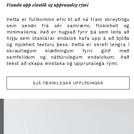
Finndu upp einstök og upprunaleg rými
Þetta er fullkominn efni til að ná fram skreytingu
sem sendir frá sér samræmi, flókinheit og
minimalisma. Það er hugsað fyrir þá sem leita að
hlýju sem litaklárar endalok hafa upp á að bjóða
og mjúkheit textúru þess. Þetta er skrefi lengra í
skrautlegum klæðningum fyrir gólf með
samfelldum og náttúrulegum endalokum. Það
tekst að skapa einstaka og upprunalega rými.
SJÁ TÆKNILEGAR UPPLÝSINGAR