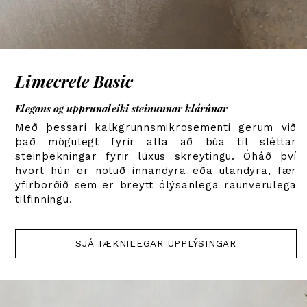
Limecrete Basic
Elegans og upprunaleiki steinunnar klárúnar
Með þessari kalkgrunnsmikrosementi gerum við
það mögulegt fyrir alla að búa til sléttar
steinþekningar fyrir lúxus skreytingu. Óháð því
hvort hún er notuð innandyra eða utandyra, fær
yfirborðið sem er breytt ólýsanlega raunverulega
tilfinningu.
SJÁ TÆKNILEGAR UPPLÝSINGAR