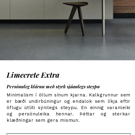
Limecrete Extra
Persónuleg klárun með styrk sjáanlegs steypu
Minimalism í öllum sínum kjarna. Kalkgrunnur sem
er bæði undirbúningur og endalok sem líkja eftir
öflugu útliti sýnilegs steypu. En einnig varanleiki
og persónuleika hennar. Þéttar og sterkar
klæðningar sem gera mismun.