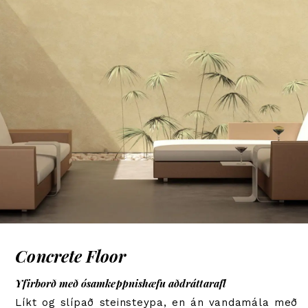
Concrete Floor
Yfirborð með ósamkeppnishæfu aðdráttarafl
Líkt og slípað steinsteypa, en án vandamála með