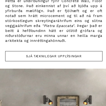
Þetta er undirbúningur fyrir Concrete Wall, Floor
og Stone. Það einkennist af því að bjóða upp á
yfirburða mælifögn. Það er fjölhæft og er oft
notað sem hrátt microcement og til að ná fram
stórkostlegum skreytingaráhrifum eins og slitna
veggjaáhrifum eða
"Pietra Spaccata"
. Þegar það er
beitt á hefðbundinn hátt er útlitið grófara og
niðurstöðurnar eru minna unnar en heilla marga
arkitekta og innréttingahönnuði.
SJÁ TÆKNILEGAR UPPLÝSINGAR