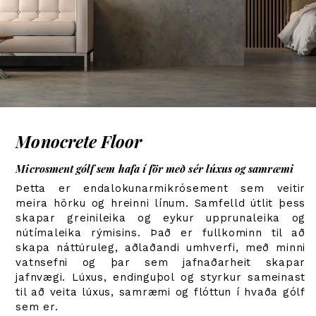
Monocrete Floor
Microsment gólf sem hafa í för með sér lúxus og samræmi
Þetta er endalokunarmikrósement sem veitir
meira hörku og hreinni línum. Samfelld útlit þess
skapar greinileika og eykur upprunaleika og
nútímaleika rýmisins. Það er fullkominn til að
skapa náttúruleg, aðlaðandi umhverfi, með minni
vatnsefni og þar sem jafnaðarheit skapar
jafnvægi. Lúxus, endinguþol og styrkur sameinast
til að veita lúxus, samræmi og flóttun í hvaða gólf
sem er.