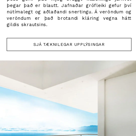
þegar það er blautt. Jafnaðar grófleiki gefur því
nútímalegt og aðlaðandi snertingu. Á veröndum og
veröndum er það brotandi kláring vegna hátt
gildis skrautsins.
SJÁ TÆKNILEGAR UPPLÝSINGAR