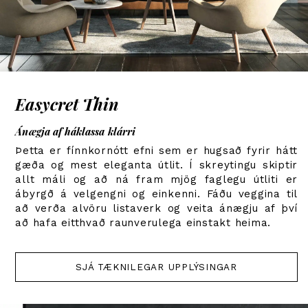
Easycret Thin
Ánægja af háklassa klárri
Þetta er fínnkornótt efni sem er hugsað fyrir hátt
gæða og mest eleganta útlit. Í skreytingu skiptir
allt máli og að ná fram mjög faglegu útliti er
ábyrgð á velgengni og einkenni. Fáðu veggina til
að verða alvöru listaverk og veita ánægju af því
að hafa eitthvað raunverulega einstakt heima.
SJÁ TÆKNILEGAR UPPLÝSINGAR