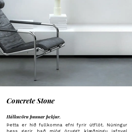
Concrete Stone
Hálkuvörn þunnar þekjur.
Þetta er hið fullkomna efni fyrir útflöt. Núningur
þess gerir það mjög öruggt klæðningu jafnvel