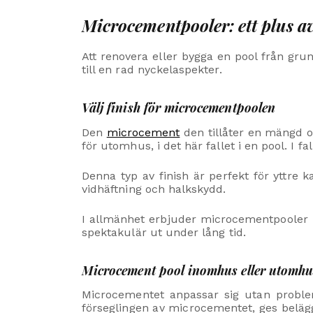
Microcementpooler: ett plus av
Att renovera eller bygga en pool från gr
till en rad nyckelaspekter.
Välj finish för microcementpoolen
Den
microcement
den tillåter en mängd o
för utomhus, i det här fallet i en pool. I 
Denna typ av finish är perfekt för yttre 
vidhäftning och halkskydd.
I allmänhet erbjuder microcementpooler my
spektakulär ut under lång tid.
Microcement pool inomhus eller utomhu
Microcementet anpassar sig utan problem
förseglingen av microcementet, ges belägg