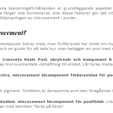
 blandningsförhållanden är grundläggande aspekter fö
a färger inte kombineras. Alla dessa faktorer gör det nö
i tillämpningen av microcement i pooler.
rocement?
entpooler bidrar med, men fortfarande har tvivel om hu
ips och en guide för att veta hur man belägger en pool me
av
Concrete Resin Pool
,
akrylresin och komponent B
s microcementets vidhäftning till stödet. Låt torka mell
Extra
,
microcement bicomponent förberedelse för po
med pigment. Torktiden är densamma som den föregående
 Medium
,
microcement bicomponent för poolfinish
. Li
as med tekniken "färsk på färsk".