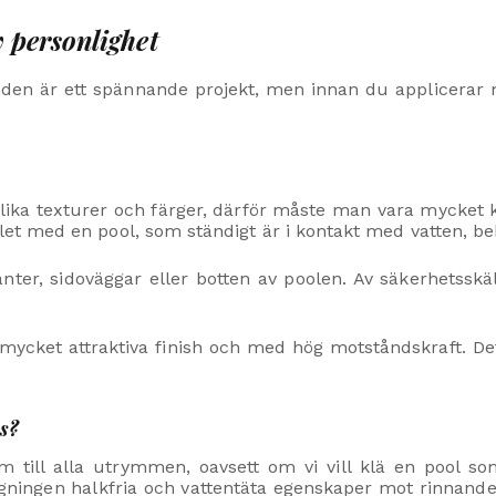
 personlighet
unden är ett spännande projekt, men innan du applicera
lika texturer och färger, därför måste man vara mycket k
fallet med en pool, som ständigt är i kontakt med vatten, b
kanter, sidoväggar eller botten av poolen. Av säkerhetssk
cket attraktiva finish och med hög motståndskraft. Det 
s?
 till alla utrymmen, oavsett om vi vill klä en pool so
ningen halkfria och vattentäta egenskaper mot rinnande 