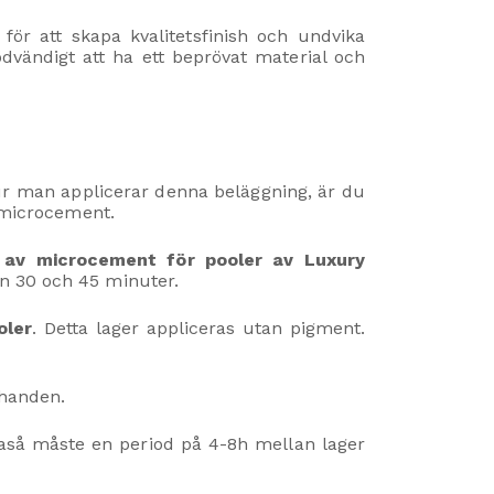
r att skapa kvalitetsfinish och undvika
dvändigt att ha ett beprövat material och
r man applicerar denna beläggning, är du
d microcement.
 av microcement för pooler av Luxury
an 30 och 45 minuter.
oler
. Detta lager appliceras utan pigment.
 handen.
kaså måste en period på 4-8h mellan lager