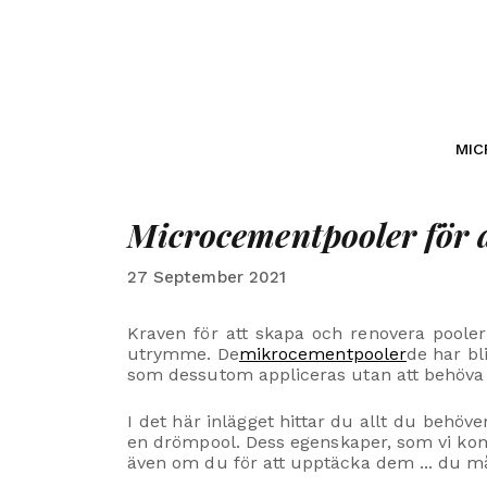
MI
Microcementpooler för at
27 September 2021
Kraven för att skapa och renovera pooler 
utrymme. De
mikrocementpooler
de har bl
som dessutom appliceras utan att behöva t
I det här inlägget hittar du allt du behöv
en drömpool. Dess egenskaper, som vi ko
även om du för att upptäcka dem ... du må