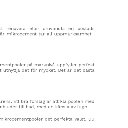
tt renovera eller omvandla en bostads
 där mikrocement tar all uppmärksamhet i
cementpooler på marknivå uppfyller perfekt
 utnyttja det för mycket. Det är det bästa
ns. Ett bra förslag är att klä poolen med
inbjuder till bad, med en känsla av lugn.
 mikrocementpooler det perfekta valet. Du