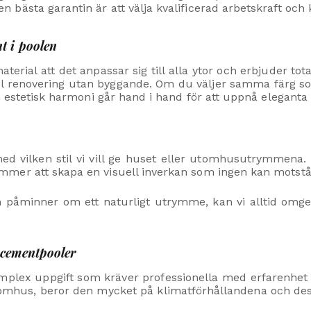
ästa garantin är att välja kvalificerad arbetskraft och k
t i poolen
erial att det anpassar sig till alla ytor och erbjuder tot
kel renovering utan byggande. Om du väljer samma färg s
h estetisk harmoni går hand i hand för att uppnå eleganta 
d vilken stil vi vill ge huset eller utomhusutrymmena. 
mer att skapa en visuell inverkan som ingen kan motstå
påminner om ett naturligt utrymme, kan vi alltid omge 
ocementpooler
lex uppgift som kräver professionella med erfarenhet av
tomhus, beror den mycket på klimatförhållandena och des