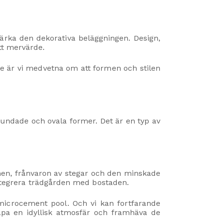
stärka den dekorativa beläggningen. Design,
tt mervärde.
ete är vi medvetna om att formen och stilen
undade och ovala former. Det är en typ av
men, frånvaron av stegar och den minskade
 integrera trädgården med bostaden.
microcement pool. Och vi kan fortfarande
skapa en idyllisk atmosfär och framhäva de