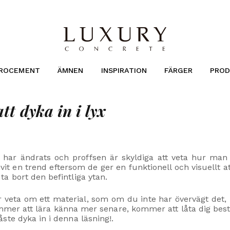
CROCEMENT
ÄMNEN
INSPIRATION
FÄRGER
PROD
t dyka in i lyx
har ändrats och proffsen är skyldiga att veta hur man u
ivit en trend eftersom de ger en funktionell och visuellt at
a bort den befintliga ytan.
er veta om ett material, som om du inte har övervägt det, 
mmer att lära känna mer senare, kommer att låta dig be
ste dyka in i denna läsning!.