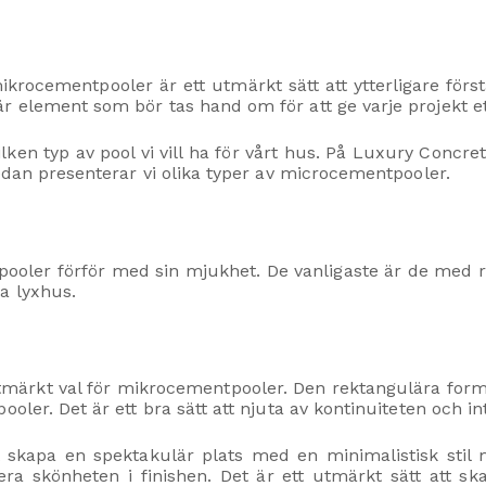
r mikrocementpooler är ett utmärkt sätt att ytterligare för
r element som bör tas hand om för att ge varje projekt e
ken typ av pool vi vill ha för vårt hus. På Luxury Concr
Nedan presenterar vi olika typer av microcementpooler.
pooler förför med sin mjukhet. De vanligaste är de med r
a lyxhus.
tmärkt val för mikrocementpooler. Den rektangulära for
ooler. Det är ett bra sätt att njuta av kontinuiteten och
skapa en spektakulär plats med en minimalistisk stil 
jicera skönheten i finishen. Det är ett utmärkt sätt att 