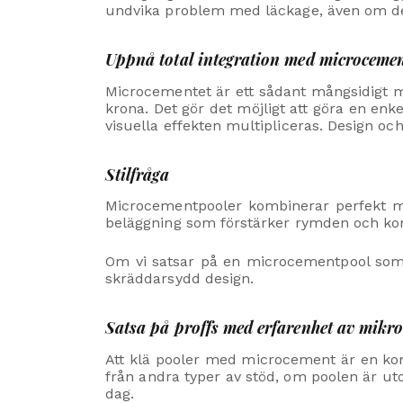
undvika problem med läckage, även om den b
Uppnå total integration med microcemen
Microcementet är ett sådant mångsidigt mat
krona. Det gör det möjligt att göra en en
visuella effekten multipliceras. Design oc
Stilfråga
Microcementpooler kombinerar perfekt me
beläggning som förstärker rymden och kom
Om vi satsar på en microcementpool som 
skräddarsydd design.
Satsa på proffs med erfarenhet av mikr
Att klä pooler med microcement är en komp
från andra typer av stöd, om poolen är u
dag.