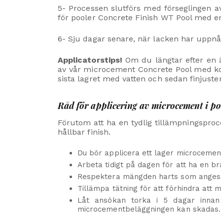
5- Processen slutförs med förseglingen 
för pooler Concrete Finish WT Pool med en
6- Sju dagar senare, när lacken har uppnå
Applicatorstips!
Om du längtar efter en ä
av vår microcement Concrete Pool med kor
sista lagret med vatten och sedan finjust
Råd för applicering av microcement i po
Förutom att ha en tydlig tillämpningspro
hållbar finish.
Du bör applicera ett lager microcement
Arbeta tidigt på dagen för att ha en 
Respektera mängden harts som anges i 
Tillämpa tätning för att förhindra att
Låt ansökan torka i 5 dagar innan
microcementbeläggningen kan skadas.