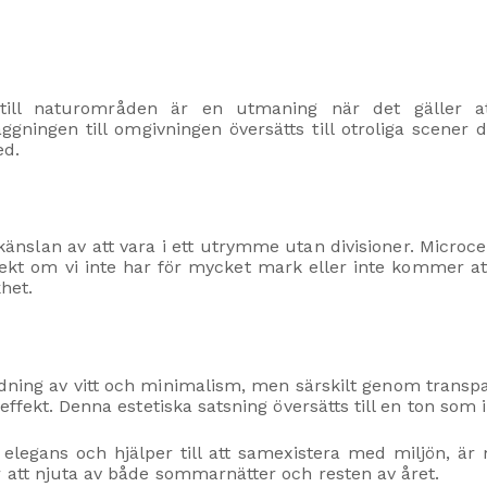
 till naturområden är en utmaning när det gäller a
ningen till omgivningen översätts till otroliga scener
ed.
känslan av att vara i ett utrymme utan divisioner. Micro
fekt om vi inte har för mycket mark eller inte kommer att
het.
ng av vitt och minimalism, men särskilt genom transpare
ffekt. Denna estetiska satsning översätts till en ton som 
elegans och hjälper till att samexistera med miljön, är
 att njuta av både sommarnätter och resten av året.