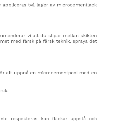
 appliceras två lager av microcementlack
mmenderar vi att du slipar mellan skikten
met med färsk på färsk teknik, spraya det
r för att uppnå en microcementpool med en
ruk.
inte respekteras kan fläckar uppstå och