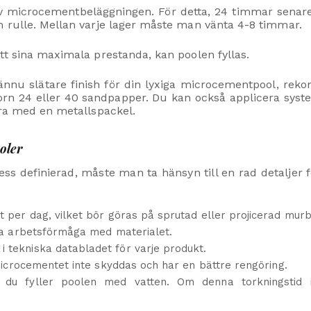
av microcementbeläggningen. För detta, 24 timmar senare
 rulle. Mellan varje lager måste man vänta 4-8 timmar.
tt sina maximala prestanda, kan poolen fyllas.
nnu slätare finish för din lyxiga microcementpool, reko
n 24 eller 40 sandpapper. Du kan också applicera syste
era med en metallspackel.
oler
cess definierad, måste man ta hänsyn till en rad detalje
 per dag, vilket bör göras på sprutad eller projicerad murb
bra arbetsförmåga med materialet.
tekniska databladet för varje produkt.
 microcementet inte skyddas och har en bättre rengöring.
 du fyller poolen med vatten. Om denna torkningstid 