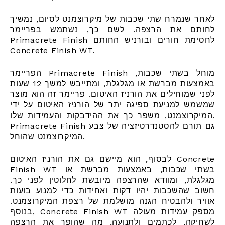
לאחר שנמרח שתי שכבות של מיקרוצמנט לסיום, נמשיך
לחותם את הרצפה. לשם כך, נשתמש בפריימר
Primacrete Finish לחסימת חורים ובורניש החותם
Concrete Finish WT.
הפריימר Primacrete Finish מוחל בשתי שכבות,
באמצעות מברשת או מגלגלת, ומתייבש למשך 12 שעות
לפני שמוחילים את הורניז האיטום. פריימר זה הוא מוצר
שמשמש למניעת ספיגה יתר של הורניז האיטום על ידי
המיקרוצמנט, משפר כך את ההידבקות והעמידות שלו.
Primacrete Finish גם תורם להסטנדרטיזציה של צבע
המיקרוצמנט שהוחל.
לבסוף, הוא מיישם גם את הורניז האיטום Concrete
Finish WT בשתי שכבות, באמצעות מברשת או
מגלגלת, ומוודא שהרצפה מיובשת לחלוטין לפני כך.
חשוב שהשכבות יהיו דקות ואחידות כדי למנוע בועות
אוויר ולהבטיח הגנה מושלמת של רצפת המיקרוצמנט.
בנוסף, Concrete Finish WT מספק עמידות מעולה
לשחיקה, לכתמים ולתנועה, מה שהופך את הרצפה