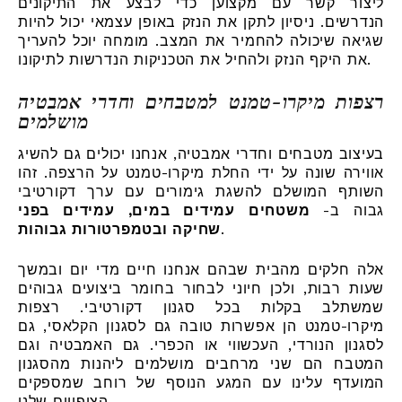
ליצור קשר עם מקצוען כדי לבצע את התיקונים
הנדרשים. ניסיון לתקן את הנזק באופן עצמאי יכול להיות
שגיאה שיכולה להחמיר את המצב. מומחה יוכל להעריך
את היקף הנזק ולהחיל את הטכניקות הנדרשות לתיקונו.
רצפות מיקרו-טמנט למטבחים וחדרי אמבטיה
מושלמים
בעיצוב מטבחים וחדרי אמבטיה, אנחנו יכולים גם להשיג
אווירה שונה על ידי החלת מיקרו-טמנט על הרצפה. זהו
השותף המושלם להשגת גימורים עם ערך דקורטיבי
גבוה ב-
משטחים עמידים במים, עמידים בפני
.
שחיקה ובטמפרטורות גבוהות
אלה חלקים מהבית שבהם אנחנו חיים מדי יום ובמשך
שעות רבות, ולכן חיוני לבחור בחומר ביצועים גבוהים
שמשתלב בקלות בכל סגנון דקורטיבי. רצפות
מיקרו-טמנט הן אפשרות טובה גם לסגנון הקלאסי, גם
לסגנון הנורדי, העכשווי או הכפרי. גם האמבטיה וגם
המטבח הם שני מרחבים מושלמים ליהנות מהסגנון
המועדף עלינו עם המגע הנוסף של רוחב שמספקים
הציפויים שלנו.