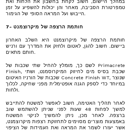
במהלך היישום, חשוב לקחת בחשבון את הלחות ואת
טמפרטורת הסביבה, מאחר והן יכולות להשפיע על זמן
הייבוש ועל המראה הסופי של הגימור.
7- חותמת הרצפה של מיקרוצמנט
חותמת הרצפה של מיקרוצמנט היא השלב האחרון
ביישום. חשוב להגן, לאטום ולחזק את המדרך עם ורניש
חותם מתאים.
לשם כך, מומלץ להחיל שתי שכבות של Primacrete
Finish, שכבת בסיס מים לחיזוק המיקרוסמנט, ושתי
שכבות של הורניז האיטום Concrete Finish WT, שנוצר
במיוחד כדי לספק הגנה אופטימלית מפני שחיקה, לכלוך
ולחות.
לאחר תהליך האטימה, חשוב לאפשר למשטח להתייבש
למשך לפחות 48 שעות לפני שניתן להשתמש שוב
ברצפה. לאחר מכן, ניתן להמשיך לניקוי המשטח
באמצעות מוצרים מסוימים לתחזוקת רצפות מיקרוצמנט,
אשר יעזרו לשמר את המראה ואת העמידות של הציפוי