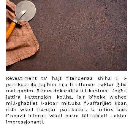
Revestiment ta' ħajt f'tendenza sħiħa li l-
partikolarità tagħha hija li tiffonde l-aktar ġdid
mal-qadim. Riżors dekorattiv li l-kontrast tiegħu
jattira l-attenzjoni kollha, isir b'hekk wieħed
mill-għażliet l-aktar mitluba fl-affarijiet kbar,
iżda wkoll fid-djar partikolari. U mhux biss
f'ispazji interni: wkoll barra bil-faċċati l-aktar
impressjonanti.