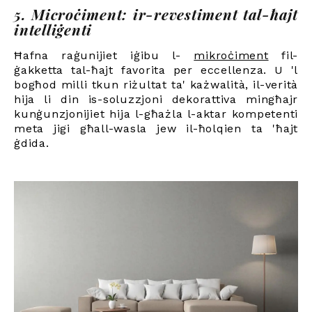
5. Microċiment: ir-revestiment tal-ħajt
intelliġenti
Ħafna raġunijiet iġibu l-
mikroċiment
fil-
ġakketta tal-ħajt favorita per eccellenza. U 'l
bogħod milli tkun riżultat ta' każwalità, il-verità
hija li din is-soluzzjoni dekorattiva mingħajr
kunġunzjonijiet hija l-għażla l-aktar kompetenti
meta jigi għall-wasla jew il-ħolqien ta 'ħajt
ġdida
.