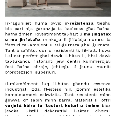
Ir-raġunijiet huma ovvji: ir-
reżistenza
tiegħu
bla pari hija garanzija ta 'suċċess għal ħafna,
ħafna żmien. Rivestiment tal-ħajt li
ma jinqatax
u ma jinfetaħx
minkejja li jiffaċċja numru ta
'fatturi tal-ambjent u tal-ġurnata għal ġurnata.
Tant b'saħħtu, dur u reżistenti li, fil-fatt, huwa
l-alleat perfett għal dawk il-ħitan li, bħal dawk
tal-lukandi, ristoranti jew ċentri kummerċjali
fost ħafna oħrajn, jeħtieġu li jkunu muniti
b'protezzjoni superjuri.
Il-mikroċiment fuq il-ħitan għandu essenza
industrjali iżda, fl-istess ħin, jżomm estetika
kompletament eskwizita. Tant resistenti minn
ġewwa kif sabiħ minn barra. Materjal li joffri
varjetà kbira ta 'testuri, kuluri u tmiem
biex
jevoka l-istili dekorattivi l-aktar diversi.