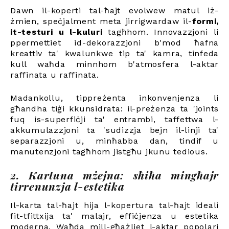
Dawn il-koperti tal-ħajt evolwew matul iż-
żmien, speċjalment meta jirrigwardaw il-
formi,
it-testuri u l-kuluri
tagħhom. Innovazzjoni li
ppermettiet id-dekorazzjoni b'mod ħafna
kreattiv ta' kwalunkwe tip ta' kamra, tinfeda
kull waħda minnhom b'atmosfera l-aktar
raffinata u raffinata.
Madankollu, tippreżenta inkonvenjenza li
għandha tiġi kkunsidrata: il-preżenza ta 'joints
fuq is-superfiċji ta' entrambi, taffettwa l-
akkumulazzjoni ta 'sudizzja bejn il-linji ta'
separazzjoni u, minħabba dan, tindif u
manutenzjoni tagħhom jistgħu jkunu tedious.
2. Kartuna mżejna: sħiħa mingħajr
tirrenunzja l-estetika
Il-karta tal-ħajt hija l-kopertura tal-ħajt ideali
fit-tfittxija ta' malajr, effiċjenza u estetika
moderna. Waħda mill-għażliet l-aktar popolari