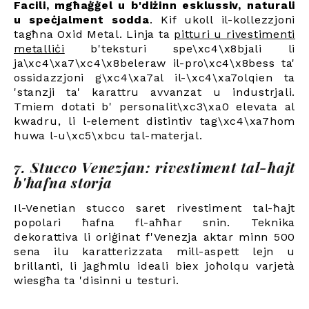
Facili, mgħaġġel u b'diżinn esklussiv, naturali
u speċjalment sodda
. Kif ukoll il-kollezzjoni
tagħna Oxid Metal. Linja ta
pitturi u rivestimenti
metalliċi
b'teksturi spe\xc4\x8bjali li
ja\xc4\xa7\xc4\x8beleraw il-pro\xc4\x8bess ta'
ossidazzjoni g\xc4\xa7al il-\xc4\xa7olqien ta
'stanzji ta' karattru avvanzat u industrjali.
Tmiem dotati b' personalit\xc3\xa0 elevata al
kwadru, li l-element distintiv tag\xc4\xa7hom
huwa l-u\xc5\xbcu tal-materjal
.
7. Stucco Venezjan: rivestiment tal-ħajt
b'ħafna storja
Il-Venetian stucco saret rivestiment tal-ħajt
popolari ħafna fl-aħħar snin. Teknika
dekorattiva li oriġinat f'Venezja aktar minn 500
sena ilu karatterizzata mill-aspett lejn u
brillanti, li jagħmlu ideali biex joħolqu varjetà
wiesgħa ta 'disinni u testuri.