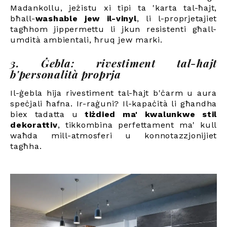
Madankollu, jeżistu xi tipi ta 'karta tal-ħajt,
bħall-
washable jew il-vinyl
, li l-proprjetajiet
tagħhom jippermettu li jkun resistenti għall-
umdità ambientali, ħruq jew marki.
3. Ġebla: rivestiment tal-ħajt
b'personalità proprja
Il-ġebla hija rivestiment tal-ħajt b'ċarm u aura
speċjali ħafna. Ir-raġuni? Il-kapaċità li għandha
biex tadatta u
tiżdied ma' kwalunkwe stil
dekorattiv
, tikkombina perfettament ma' kull
waħda mill-atmosferi u konnotazzjonijiet
tagħha.