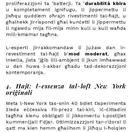
proliferazzjoni ta 'batterji. Ta '
durabilità kbira
u kompletament ignifugu, li jippermettu li
jisħqu quddiem oħrajn rivestimenti tal-ħajt, u
għalhekk jirrispondi għal kunċetti li jippermettu
li ngawdu mija fil-mija minn kull u kull waħda
mill-kmamar tagħna.
L-esperti jirrakkomandaw li jużaw dan ir-
revestiment tal-ħajt b'
mod moderat
, għax
inkella, jista 'jġib lill-ambjent li jkun imħawwad
u dan huwa l-akbar għadu tad-dekorazzjoni
kontemporanja.
4. Ħajt: l-essenza tal-loft New York
oriġinali
Meta l-New York tas-snin 40 bdiet tisperimenta
żieda eċċessiva fil-prezz tal-kiri, iċ-ċittadini
tagħha kienu obbligati li jikkonvertu l-postijiet
kummerċjali f'djar. Ottimizzazzjoni tar-riżorsi li
qatt ma kien hemm għalihom li jilħqu l-ħolqien