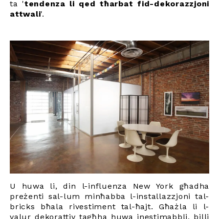
ta '
tendenza li qed tħarbat fid-dekorazzjoni
attwali
'.
U huwa li, din l-influenza New York għadha
preżenti sal-lum minħabba l-installazzjoni tal-
bricks bħala rivestiment tal-ħajt. Għażla li l-
valur dekorattiv tagħha huwa inestimabbli, billi