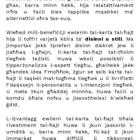
għax, barra minn hekk, hija relatattivament
irħis u faċli biex tapplika mqabbel ma'
alternattivi oħra tas-suq.
Wieħed mill-benefiċċji ewlenin tal-karta tal-ħajt
hija li toffri varjetà kbira ta'
disinni u stili
. Ma
jimportax jekk tpreferi disinn diskret jew li
jlaħħaq l-għajn, il-karta tal-ħajt tat-tħolm
tiegħek teżisti. Huwa wkoll possibbli li
tipperżonalizza l-aspett tiegħu, għalhekk jekk
għandek idea f'moħħok, żgur se ssib karta tal-
ħajt li taqbel mat-togħma tiegħek u li tirrifletti
f'daqsxejn il-personalità u l-intenzjoni tiegħek.
U meta tkun għaddej minnha, huwa faċli u
komdu bħala nofsu u jissostitwixxi b'wieħed
ġdid.
L-iżvantagg ewlieni tal-karta tal-ħajt bħala
rivestiment tal-ħajt huwa li jkun jassorbi l-
umdità u, barra minn hekk, fil-każ li jkun
immarkat huwa diffiċli li tikkorregi.