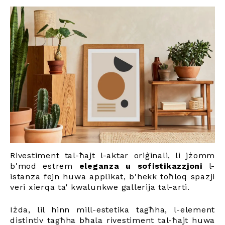
Rivestiment tal-ħajt l-aktar oriġinali, li jżomm
b'mod estrem
eleganza u sofistikazzjoni
l-
istanza fejn huwa applikat, b'hekk toħloq spazji
veri xierqa ta' kwalunkwe gallerija tal-arti.
Iżda, lil hinn mill-estetika tagħha, l-element
distintiv tagħha bħala rivestiment tal-ħajt huwa