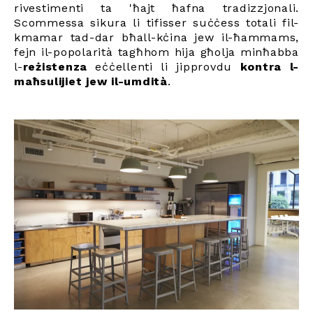
rivestimenti ta 'ħajt ħafna tradizzjonali.
Scommessa sikura li tifisser suċċess totali fil-
kmamar tad-dar bħall-kċina jew il-ħammams,
fejn il-popolarità tagħhom hija għolja minħabba
l-
reżistenza
eċċellenti li jipprovdu
kontra l-
maħsulijiet jew il-umdità
.