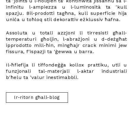
ta 'joints u l-ħolqien ta' kontinwità jissaħħu sa l-
infinitu l-ampiezza u l-luminosità ta 'kull
spazju. Bil-prodotti tagħna, kull superficie hija
uniċa u toħloq stil dekorattiv eżklussiv ħafna.
Assoluta u totali azzjoni li tirresisti għall-
temperaturi għoljin, l-abrażjoni u d-deżgħat
ipprodotto mill-ħin, mingħajr crack minimi jew
fissura, f'ispazji ta 'ġewwa u barra.
Il-ħfiefija li tiffondeġġa kollox prattiku, utli u
funzjonali tal-materjali l-aktar industriali
b'ħelu ta 'valur inestimabbli.
Ir-ritorn għall-blog