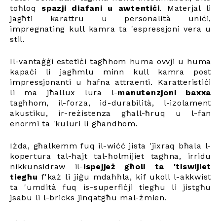
toħloq
spazji diafani u awtentiċi
. Materjal li
jagħti karattru u personalità uniċi,
impregnating kull kamra ta 'espressjoni vera u
stil.
Il-vantaġġi estetiċi tagħhom huma ovvji u huma
kapaċi li jagħmlu minn kull kamra post
impressjonanti u ħafna attraenti. Karatteristiċi
li ma jħallux lura l-
manutenzjoni baxxa
tagħhom, il-forza, id-durabilità, l-izolament
akustiku, ir-reżistenza għall-ħruq u l-fan
enormi ta 'kuluri li għandhom.
Iżda, għalkemm fuq il-wiċċ jista 'jixraq bħala l-
kopertura tal-ħajt tal-ħolmijiet tagħna, irridu
nikkunsidraw il-
ispejjeż għoli ta 'tiswijiet
tiegħu
f'każ li jiġu mdaħħla, kif ukoll l-akkwist
ta 'umdità fuq is-superfiċji tiegħu li jistgħu
jsabu li l-bricks jinqatgħu mal-żmien.