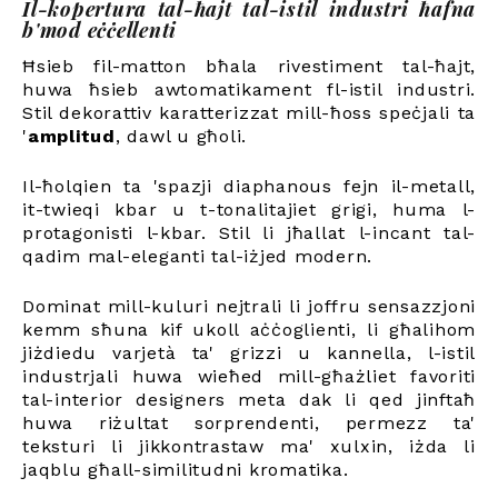
Il-kopertura tal-ħajt tal-istil industri ħafna
b'mod eċċellenti
Ħsieb fil-matton bħala rivestiment tal-ħajt,
huwa ħsieb awtomatikament fl-istil industri.
Stil dekorattiv karatterizzat mill-ħoss speċjali ta
'
amplitud
, dawl u għoli.
Il-ħolqien ta 'spazji diaphanous fejn il-metall,
it-twieqi kbar u t-tonalitajiet grigi, huma l-
protagonisti l-kbar. Stil li jħallat l-incant tal-
qadim mal-eleganti tal-iżjed modern.
Dominat mill-kuluri nejtrali li joffru sensazzjoni
kemm sħuna kif ukoll aċċoglienti, li għalihom
jiżdiedu varjetà ta' grizzi u kannella, l-istil
industrjali huwa wieħed mill-għażliet favoriti
tal-interior designers meta dak li qed jinftaħ
huwa riżultat sorprendenti, permezz ta'
teksturi li jikkontrastaw ma' xulxin, iżda li
jaqblu għall-similitudni kromatika.