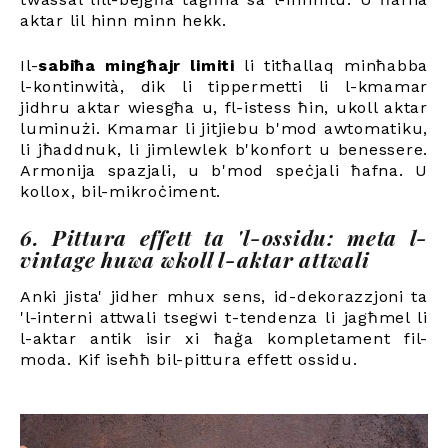
aktar lil hinn minn hekk.
Il-
sabiħa mingħajr limiti
li titħallaq minħabba
l-kontinwità, dik li tippermetti li l-kmamar
jidhru aktar wiesgħa u, fl-istess ħin, ukoll aktar
luminużi. Kmamar li jitjiebu b'mod awtomatiku,
li jħaddnuk, li jimlewlek b'konfort u benessere.
Armonija spazjali, u b'mod speċjali ħafna. U
kollox, bil-mikroċiment.
6. Pittura effett ta 'l-ossidu: meta l-
vintage huwa wkoll l-aktar attwali
Anki jista' jidher mhux sens, id-dekorazzjoni ta
'l-interni attwali tsegwi t-tendenza li jagħmel li
l-aktar antik isir xi ħaġa kompletament fil-
moda. Kif iseħħ bil-pittura effett ossidu.