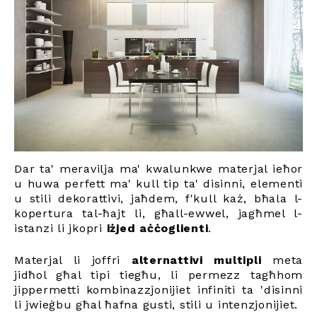
Dar ta' meravilja ma' kwalunkwe materjal ieħor
u huwa perfett ma' kull tip ta' disinni, elementi
u stili dekorattivi, jaħdem, f'kull każ, bħala l-
kopertura tal-ħajt li, għall-ewwel, jagħmel l-
istanzi li jkopri
iżjed aċċoglienti
.
Materjal li joffri
alternattivi multipli
meta
jidħol għal tipi tiegħu, li permezz tagħhom
jippermetti kombinazzjonijiet infiniti ta 'disinni
li jwieġbu għal ħafna gusti, stili u intenzjonijiet.