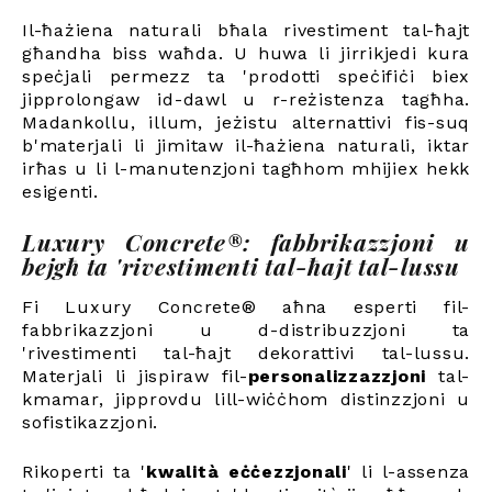
Il-ħażiena naturali bħala rivestiment tal-ħajt
għandha biss waħda. U huwa li jirrikjedi kura
speċjali permezz ta 'prodotti speċifiċi biex
jipprolongaw id-dawl u r-reżistenza tagħha.
Madankollu, illum, jeżistu alternattivi fis-suq
b'materjali li jimitaw il-ħażiena naturali, iktar
irħas u li l-manutenzjoni tagħhom mhijiex hekk
esigenti.
Luxury Concrete®: fabbrikazzjoni u
bejgħ ta 'rivestimenti tal-ħajt tal-lussu
Fi Luxury Concrete® aħna esperti fil-
fabbrikazzjoni u d-distribuzzjoni ta
'rivestimenti tal-ħajt dekorattivi tal-lussu.
Materjali li jispiraw fil-
personalizzazzjoni
tal-
kmamar, jipprovdu lill-wiċċhom distinzzjoni u
sofistikazzjoni.
Rikoperti ta '
kwalità eċċezzjonali
' li l-assenza