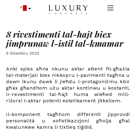
8 rivestimenti tal-ħajt biex
jimprunaw l-istil tal-kmamar
9 Diċembru 2022
Anki spiss aħna nkunu aktar attent fil-għażla
tal-materjali biex nikkopru l-pavimenti tagħna u
dawn ikunu dawk li jieħdu l-protagoniżmu kbir
għax għandhom użu aktar kontinwu u kostanti,
ir-revestimenti tal-ħajt huma wieħed mill-
riżorsi l-aktar potenti estetikament jitkellem.
Il-komponent tagħhom differenti jipprovdi
personalità u sofistikazzjoni għolja għal
kwalunkwe kamra li tixtieq tiġdid.