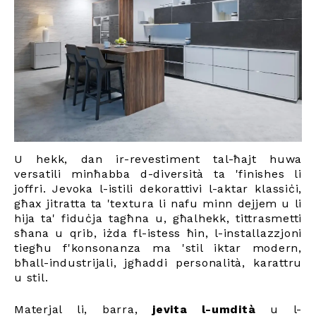
U hekk, dan ir-revestiment tal-ħajt huwa
versatili minħabba d-diversità ta 'finishes li
joffri. Jevoka l-istili dekorattivi l-aktar klassiċi,
għax jitratta ta 'textura li nafu minn dejjem u li
hija ta' fiduċja tagħna u, għalhekk, tittrasmetti
sħana u qrib, iżda fl-istess ħin, l-installazzjoni
tiegħu f'konsonanza ma 'stil iktar modern,
bħall-industrijali, jgħaddi personalità, karattru
u stil.
Materjal li, barra,
jevita l-umdità
u l-