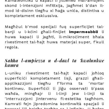
Kamaleontiku u kapaċi li jittieħed mal-ambjent
skond l-intenzjoni mfittxija, jagħmel b'dan il-
mod id-disinn tiegħu xi ħaġa uniċa, distintiva u
kompletament esklussiva.
Magħżul b'mod speċjali fuq superficijiet tal-
banji u l-kċini għall-finijiet
impermeabbli
li
huwa kapaċi li jagħti, il-mikroċiment bħala
rivestiment tal-ħajt huwa materjal super, f'kull
regola.
Saħħa l-ampiezza u d-dawl ta 'kwalunkwe
kamra
L-uniku rivestiment tal-ħajt kapaċi joħloq
superficiċi kompletament lisji, grazzi għall-
applikazzjoni tiegħu f'forma ta 'mortar
kontinwu. Superfiċċi li jiġu osservati b'pass
waħda, mingħajr li l-linji jew l-linji ta
'interruzzjoni jintervenu fl-estetika tagħhom.
Kamrati fejn jipredomina kontinwità spazjali li
twassal lill-bejgħa tagħha sa l-infinitu. U ħafna