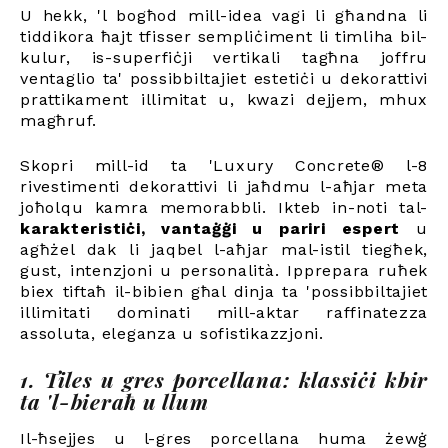
U hekk, 'l bogħod mill-idea vagi li għandna li
tiddikora ħajt tfisser sempliċiment li timliha bil-
kulur, is-superfiċji vertikali tagħna joffru
ventaglio ta' possibbiltajiet estetiċi u dekorattivi
prattikament illimitat u, kwazi dejjem, mhux
magħruf.
Skopri mill-id ta 'Luxury Concrete® l-8
rivestimenti dekorattivi li jaħdmu l-aħjar meta
joħolqu kamra memorabbli. Ikteb in-noti tal-
karakteristiċi, vantaġġi u pariri espert
u
agħżel dak li jaqbel l-aħjar mal-istil tiegħek,
gust, intenzjoni u personalità. Ipprepara ruħek
biex tiftaħ il-bibien għal dinja ta 'possibbiltajiet
illimitati dominati mill-aktar raffinatezza
assoluta, eleganza u sofistikazzjoni.
1. Tiles u gres porcellana: klassiċi kbir
ta 'l-bieraħ u llum
Il-ħsejjes u l-gres porcellana huma żewġ