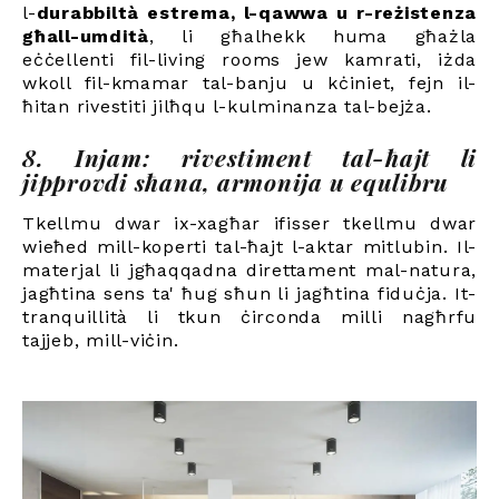
l-
durabbiltà estrema, l-qawwa u r-reżistenza
għall-umdità
, li għalhekk huma għażla
eċċellenti fil-living rooms jew kamrati, iżda
wkoll fil-kmamar tal-banju u kċiniet, fejn il-
ħitan rivestiti jilħqu l-kulminanza tal-bejża.
8. Injam: rivestiment tal-ħajt li
jipprovdi sħana, armonija u equlibru
Tkellmu dwar ix-xagħar ifisser tkellmu dwar
wieħed mill-koperti tal-ħajt l-aktar mitlubin. Il-
materjal li jgħaqqadna direttament mal-natura,
jagħtina sens ta' ħug sħun li jagħtina fiduċja. It-
tranquillità li tkun ċirconda milli nagħrfu
tajjeb, mill-viċin.