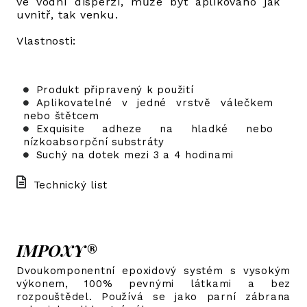
ve vodní disperzi, může být aplikováno jak
uvnitř, tak venku.
Vlastnosti:
Produkt připravený k použití
Aplikovatelné v jedné vrstvě válečkem
nebo štětcem
Exquisite adheze na hladké nebo
nízkoabsorpční substráty
Suchý na dotek mezi 3 a 4 hodinami
Technický list
IMPOXY®
Dvoukomponentní epoxidový systém s vysokým
výkonem, 100% pevnými látkami a bez
rozpouštědel. Používá se jako parní zábrana